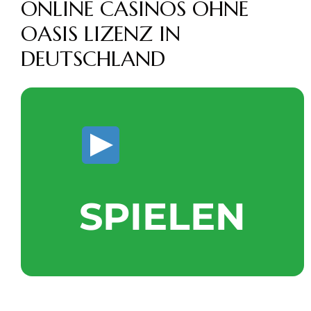
ONLINE CASINOS OHNE
rs
OASIS LIZENZ IN
DEUTSCHLAND
SPIELEN