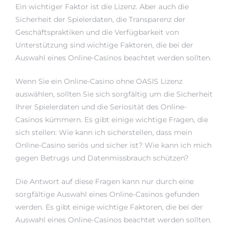
Ein wichtiger Faktor ist die Lizenz. Aber auch die
Sicherheit der Spielerdaten, die Transparenz der
Geschäftspraktiken und die Verfügbarkeit von
Unterstützung sind wichtige Faktoren, die bei der
Auswahl eines Online-Casinos beachtet werden sollten.
Wenn Sie ein Online-Casino ohne OASIS Lizenz
auswählen, sollten Sie sich sorgfältig um die Sicherheit
Ihrer Spielerdaten und die Seriosität des Online-
Casinos kümmern. Es gibt einige wichtige Fragen, die
sich stellen: Wie kann ich sicherstellen, dass mein
Online-Casino seriös und sicher ist? Wie kann ich mich
gegen Betrugs und Datenmissbrauch schützen?
Die Antwort auf diese Fragen kann nur durch eine
sorgfältige Auswahl eines Online-Casinos gefunden
werden. Es gibt einige wichtige Faktoren, die bei der
Auswahl eines Online-Casinos beachtet werden sollten.