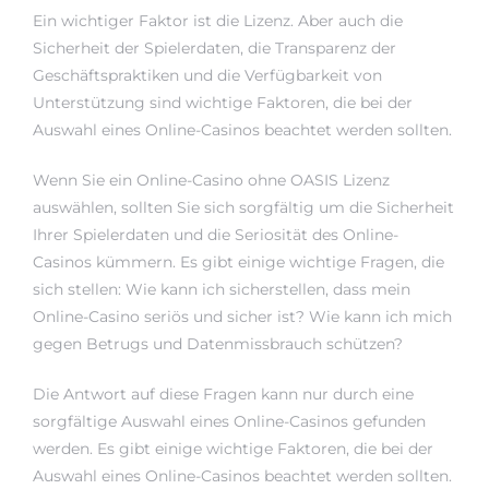
Ein wichtiger Faktor ist die Lizenz. Aber auch die
Sicherheit der Spielerdaten, die Transparenz der
Geschäftspraktiken und die Verfügbarkeit von
Unterstützung sind wichtige Faktoren, die bei der
Auswahl eines Online-Casinos beachtet werden sollten.
Wenn Sie ein Online-Casino ohne OASIS Lizenz
auswählen, sollten Sie sich sorgfältig um die Sicherheit
Ihrer Spielerdaten und die Seriosität des Online-
Casinos kümmern. Es gibt einige wichtige Fragen, die
sich stellen: Wie kann ich sicherstellen, dass mein
Online-Casino seriös und sicher ist? Wie kann ich mich
gegen Betrugs und Datenmissbrauch schützen?
Die Antwort auf diese Fragen kann nur durch eine
sorgfältige Auswahl eines Online-Casinos gefunden
werden. Es gibt einige wichtige Faktoren, die bei der
Auswahl eines Online-Casinos beachtet werden sollten.