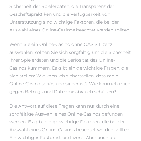
Sicherheit der Spielerdaten, die Transparenz der
Geschäftspraktiken und die Verfügbarkeit von
Unterstützung sind wichtige Faktoren, die bei der
Auswahl eines Online-Casinos beachtet werden sollten.
Wenn Sie ein Online-Casino ohne OASIS Lizenz
auswählen, sollten Sie sich sorgfältig um die Sicherheit
Ihrer Spielerdaten und die Seriosität des Online-
Casinos kümmern. Es gibt einige wichtige Fragen, die
sich stellen: Wie kann ich sicherstellen, dass mein
Online-Casino seriös und sicher ist? Wie kann ich mich
gegen Betrugs und Datenmissbrauch schützen?
Die Antwort auf diese Fragen kann nur durch eine
sorgfältige Auswahl eines Online-Casinos gefunden
werden. Es gibt einige wichtige Faktoren, die bei der
Auswahl eines Online-Casinos beachtet werden sollten.
Ein wichtiger Faktor ist die Lizenz. Aber auch die