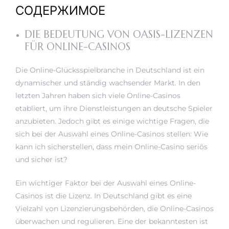
СОДЕРЖИМОЕ
DIE BEDEUTUNG VON OASIS-LIZENZEN
FÜR ONLINE-CASINOS
Die Online-Glücksspielbranche in Deutschland ist ein
dynamischer und ständig wachsender Markt. In den
letzten Jahren haben sich viele Online-Casinos
etabliert, um ihre Dienstleistungen an deutsche Spieler
anzubieten. Jedoch gibt es einige wichtige Fragen, die
sich bei der Auswahl eines Online-Casinos stellen: Wie
kann ich sicherstellen, dass mein Online-Casino seriös
und sicher ist?
Ein wichtiger Faktor bei der Auswahl eines Online-
Casinos ist die Lizenz. In Deutschland gibt es eine
Vielzahl von Lizenzierungsbehörden, die Online-Casinos
überwachen und regulieren. Eine der bekanntesten ist