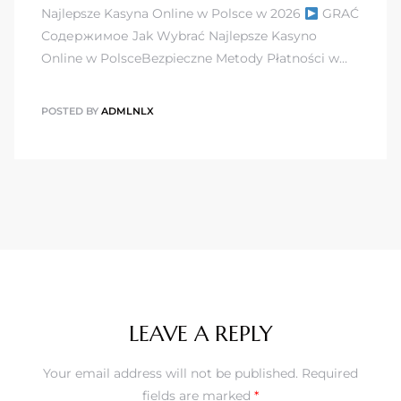
Najlepsze Kasyna Online w Polsce w 2026
GRAĆ
Содержимое Jak Wybrać Najlepsze Kasyno
Online w PolsceBezpieczne Metody Płatności w…
POSTED BY
ADMLNLX
LEAVE A REPLY
Your email address will not be published.
Required
fields are marked
*