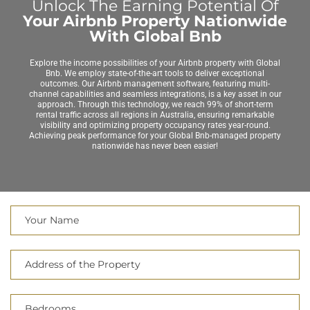
Unlock The Earning Potential Of
Your Airbnb Property Nationwide
With Global Bnb
Explore the income possibilities of your Airbnb property with Global
Bnb. We employ state-of-the-art tools to deliver exceptional
outcomes. Our Airbnb management software, featuring multi-
channel capabilities and seamless integrations, is a key asset in our
approach. Through this technology, we reach 99% of short-term
rental traffic across all regions in Australia, ensuring remarkable
visibility and optimizing property occupancy rates year-round.
Achieving peak performance for your Global Bnb-managed property
nationwide has never been easier!