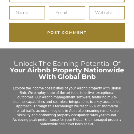
Unlock The Earning Potential Of
Your Airbnb Property Nationwide
With Global Bnb
Explore the income possibilities of your Airbnb property with Global
Bnb. We employ state-of-the-art tools to deliver exceptional
outcomes. Our Airbnb management software, featuring multi-
channel capabilities and seamless integrations, is a key asset in our
approach. Through this technology, we reach 99% of short-term
rental traffic across all regions in Australia, ensuring remarkable
visibility and optimizing property occupancy rates year-round.
Achieving peak performance for your Global Bnb-managed property
nationwide has never been easier!