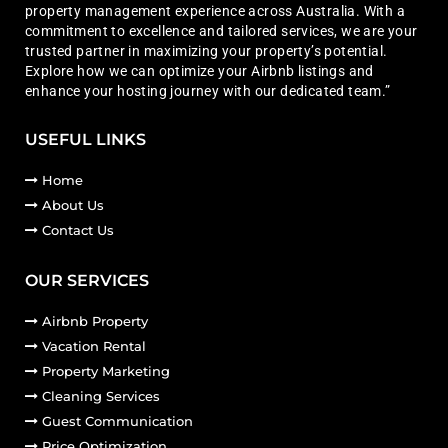
property management experience across Australia. With a
commitment to excellence and tailored services, we are your
trusted partner in maximizing your property’s potential.
Explore how we can optimize your Airbnb listings and
enhance your hosting journey with our dedicated team.”
USEFUL LINKS
Home
About Us
Contact Us
OUR SERVICES
Airbnb Property
Vacation Rental
Property Marketing
Cleaning Services
Guest Communication
Price Optimization