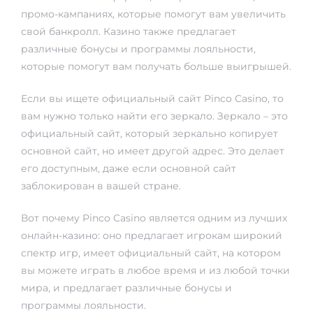
промо-кампаниях, которые помогут вам увеличить
свой банкролл. Казино также предлагает
различные бонусы и программы лояльности,
которые помогут вам получать больше выигрышей.
Если вы ищете официальный сайт Pinco Casino, то
вам нужно только найти его зеркало. Зеркало – это
официальный сайт, который зеркально копирует
основной сайт, но имеет другой адрес. Это делает
его доступным, даже если основной сайт
заблокирован в вашей стране.
Вот почему Pinco Casino является одним из лучших
онлайн-казино: оно предлагает игрокам широкий
спектр игр, имеет официальный сайт, на котором
вы можете играть в любое время и из любой точки
мира, и предлагает различные бонусы и
программы лояльности.