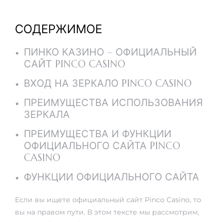
СОДЕРЖИМОЕ
ПИНКО КАЗИНО – ОФИЦИАЛЬНЫЙ
САЙТ PINCO CASINO
ВХОД НА ЗЕРКАЛО PINCO CASINO
ПРЕИМУЩЕСТВА ИСПОЛЬЗОВАНИЯ
ЗЕРКАЛА
ПРЕИМУЩЕСТВА И ФУНКЦИИ
ОФИЦИАЛЬНОГО САЙТА PINCO
CASINO
ФУНКЦИИ ОФИЦИАЛЬНОГО САЙТА
Если вы ищете официальный сайт Pinco Casino, то
вы на правом пути. В этом тексте мы рассмотрим,