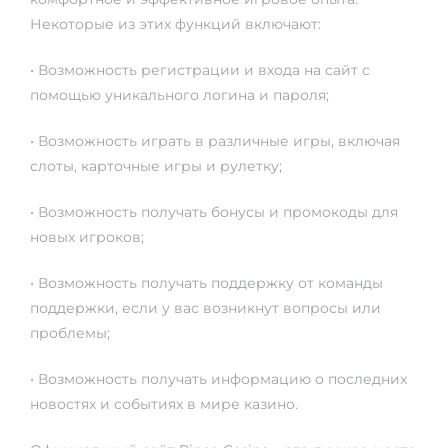
Некоторые из этих функций включают:
• Возможность регистрации и входа на сайт с
помощью уникального логина и пароля;
• Возможность играть в различные игры, включая
слоты, карточные игры и рулетку;
• Возможность получать бонусы и промокоды для
новых игроков;
• Возможность получать поддержку от команды
поддержки, если у вас возникнут вопросы или
проблемы;
• Возможность получать информацию о последних
новостях и событиях в мире казино.