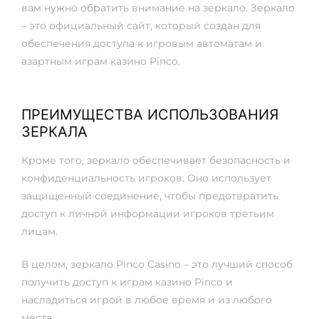
вам нужно обратить внимание на зеркало. Зеркало
– это официальный сайт, который создан для
обеспечения доступа к игровым автоматам и
азартным играм казино Pinco.
ПРЕИМУЩЕСТВА ИСПОЛЬЗОВАНИЯ
ЗЕРКАЛА
Кроме того, зеркало обеспечивает безопасность и
конфиденциальность игроков. Оно использует
защищенный соединение, чтобы предотвратить
доступ к личной информации игроков третьим
лицам.
В целом, зеркало Pinco Casino – это лучший способ
получить доступ к играм казино Pinco и
насладиться игрой в любое время и из любого
места.