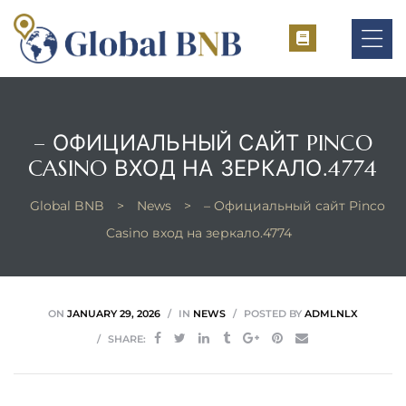
– ОФИЦИАЛЬНЫЙ САЙТ PINCO
ement
CASINO ВХОД НА ЗЕРКАЛО.4774
ement
Global BNB
>
News
>
– Официальный сайт Pinco
Casino вход на зеркало.4774
ON
JANUARY 29, 2026
IN
NEWS
POSTED BY
ADMLNLX
SHARE: