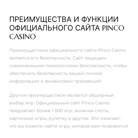
ПРЕИМУЩЕСТВА И ФУНКЦИИ
ОФИЦИАЛЬНОГО САЙТА PINCO
CASINO
Преимуществом официального сайта Pinco Casino
является его безопасность. Сайт защищен
современными технологиями безопасности, чтобы
обеспечить безопасность вашей личной
информации и финансовых транзакций.
Другим преимуществом является обширный
выбор игр. Официальный сайт Pinco Casino
предлагает более 1 000 игр, включая слоты,
карточные игры, рулетку и другие. Это означает,
что вы можете найти игру, которая вам понравится.