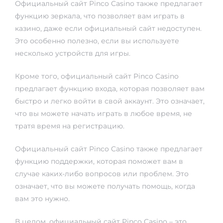
Официальный сайт Pinco Casino также предлагает
функцию зеркала, что позволяет вам играть в
казино, даже если официальный сайт недоступен.
Это особенно полезно, если вы используете
несколько устройств для игры.
Кроме того, официальный сайт Pinco Casino
предлагает функцию входа, которая позволяет вам
быстро и легко войти в свой аккаунт. Это означает,
что вы можете начать играть в любое время, не
тратя время на регистрацию.
Официальный сайт Pinco Casino также предлагает
функцию поддержки, которая поможет вам в
случае каких-либо вопросов или проблем. Это
означает, что вы можете получать помощь, когда
вам это нужно.
В целом, официальный сайт Pinco Casino – это