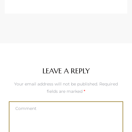
LEAVE A REPLY
Your email address will not be published.
Required
fields are marked
*