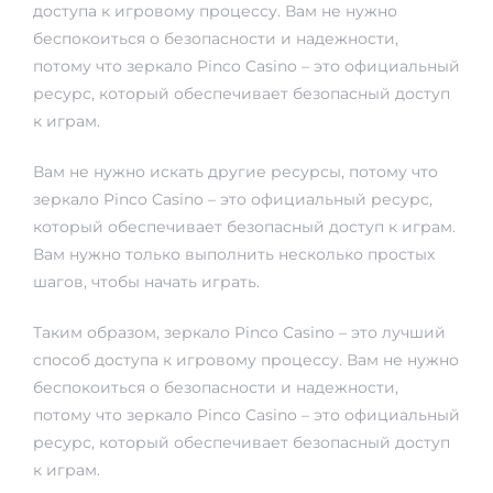
доступа к игровому процессу. Вам не нужно
беспокоиться о безопасности и надежности,
потому что зеркало Pinco Casino – это официальный
ресурс, который обеспечивает безопасный доступ
к играм.
Вам не нужно искать другие ресурсы, потому что
зеркало Pinco Casino – это официальный ресурс,
который обеспечивает безопасный доступ к играм.
Вам нужно только выполнить несколько простых
шагов, чтобы начать играть.
Таким образом, зеркало Pinco Casino – это лучший
способ доступа к игровому процессу. Вам не нужно
беспокоиться о безопасности и надежности,
потому что зеркало Pinco Casino – это официальный
ресурс, который обеспечивает безопасный доступ
к играм.