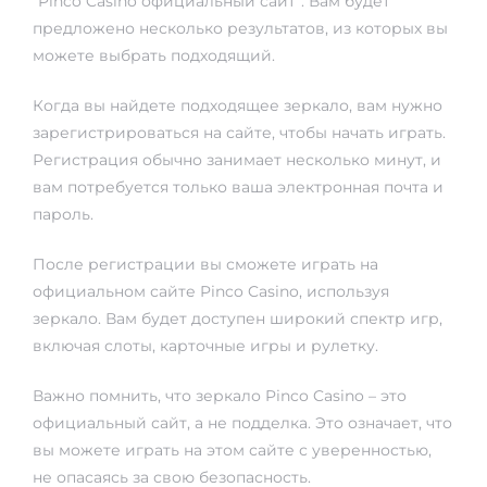
“Pinco Casino официальный сайт”. Вам будет
предложено несколько результатов, из которых вы
можете выбрать подходящий.
Когда вы найдете подходящее зеркало, вам нужно
зарегистрироваться на сайте, чтобы начать играть.
Регистрация обычно занимает несколько минут, и
вам потребуется только ваша электронная почта и
пароль.
После регистрации вы сможете играть на
официальном сайте Pinco Casino, используя
зеркало. Вам будет доступен широкий спектр игр,
включая слоты, карточные игры и рулетку.
Важно помнить, что зеркало Pinco Casino – это
официальный сайт, а не подделка. Это означает, что
вы можете играть на этом сайте с уверенностью,
не опасаясь за свою безопасность.