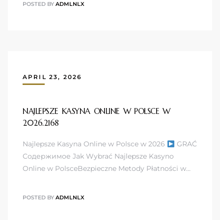
POSTED BY
ADMLNLX
APRIL 23, 2026
NAJLEPSZE KASYNA ONLINE W POLSCE W
2026.2168
Najlepsze Kasyna Online w Polsce w 2026
GRAĆ
Содержимое Jak Wybrać Najlepsze Kasyno
Online w PolsceBezpieczne Metody Płatności w…
POSTED BY
ADMLNLX