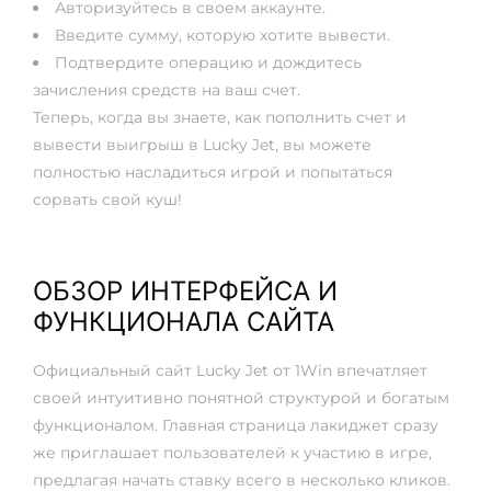
Авторизуйтесь в своем аккаунте.
Введите сумму, которую хотите вывести.
Подтвердите операцию и дождитесь
зачисления средств на ваш счет.
Теперь, когда вы знаете, как пополнить счет и
вывести выигрыш в Lucky Jet, вы можете
полностью насладиться игрой и попытаться
сорвать свой куш!
ОБЗОР ИНТЕРФЕЙСА И
ФУНКЦИОНАЛА САЙТА
Официальный сайт Lucky Jet от 1Win впечатляет
своей интуитивно понятной структурой и богатым
функционалом. Главная страница лакиджет сразу
же приглашает пользователей к участию в игре,
предлагая начать ставку всего в несколько кликов.