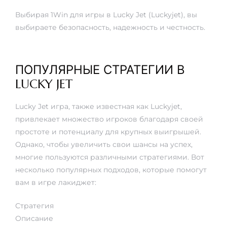
Выбирая 1Win для игры в Lucky Jet (Luckyjet), вы
выбираете безопасность, надежность и честность.
ПОПУЛЯРНЫЕ СТРАТЕГИИ В
LUCKY JET
Lucky Jet игра, также известная как Luckyjet,
привлекает множество игроков благодаря своей
простоте и потенциалу для крупных выигрышей.
Однако, чтобы увеличить свои шансы на успех,
многие пользуются различными стратегиями. Вот
несколько популярных подходов, которые помогут
вам в игре лакиджет:
Стратегия
Описание