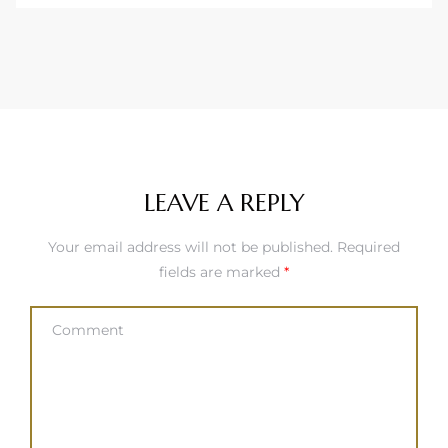
LEAVE A REPLY
Your email address will not be published.
Required
fields are marked
*