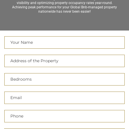
visibility and optimizing property occupancy rates year-round.
Achieving peak performance for your Global Bnb-managed property
nationwide has never been easier!