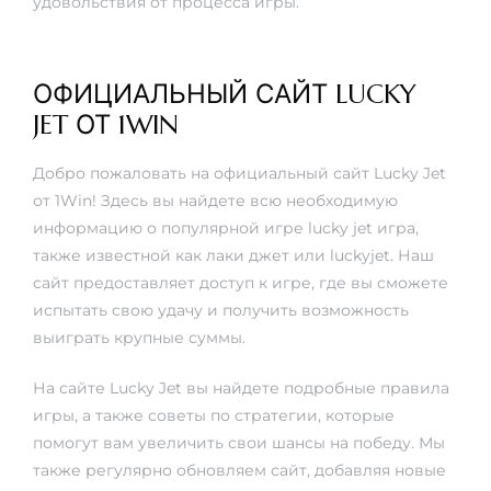
удовольствия от процесса игры.
ОФИЦИАЛЬНЫЙ САЙТ LUCKY
JET ОТ 1WIN
Добро пожаловать на официальный сайт Lucky Jet
от 1Win! Здесь вы найдете всю необходимую
информацию о популярной игре lucky jet игра,
также известной как лаки джет или luckyjet. Наш
сайт предоставляет доступ к игре, где вы сможете
испытать свою удачу и получить возможность
выиграть крупные суммы.
На сайте Lucky Jet вы найдете подробные правила
игры, а также советы по стратегии, которые
помогут вам увеличить свои шансы на победу. Мы
также регулярно обновляем сайт, добавляя новые