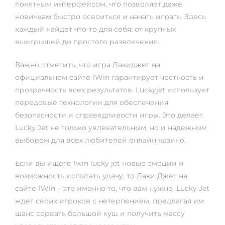
понятным интерфейсом, что позволяет даже
новичкам быстро освоиться и начать играть. Здесь
каждый найдет что-то для себя: от крупных
выигрышей до простого развлечения.
Важно отметить, что игра Лакиджет на
официальном сайте 1Win гарантирует честность и
прозрачность всех результатов. Luckyjet использует
передовые технологии для обеспечения
безопасности и справедливости игры. Это делает
Lucky Jet не только увлекательным, но и надежным
выбором для всех любителей онлайн-казино.
Если вы ищете
1win lucky jet
новые эмоции и
возможность испытать удачу, то Лаки Джет на
сайте 1Win – это именно то, что вам нужно. Lucky Jet
ждет своих игроков с нетерпением, предлагая им
шанс сорвать большой куш и получить массу