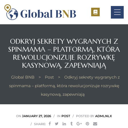
ODKRYJ SEKRETY WYGRANYCH Z
SPINMAMA – PLATFORMĄ, KTÓRA
ement
REWOLUCJONIZUJE ROZRYWKĘ
ement
KASYNOWĄ, ZAPEWNIAJĄ
Global BNB
>
Post
>
Odkryj sekrety wygranych z
spinmama – platformą, która rewolucjonizuje rozrywkę
kasynową, zapewniają
ON
JANUARY 27, 2026
IN
POST
POSTED BY
ADMLNLX
SHARE: