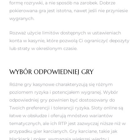
formę rozrywki, a nie sposób na zarobek. Dobrze
pokierowana gra jest istotna, nawet jeśli nie przyniesie
wygranych.
Rozważ użycie limitów dostępnych w ustawieniach
konta w kasynie, które pozwolą Ci ograniczyć depozyty
lub straty w określonym czasie.
WYBÓR ODPOWIEDNIEJ GRY
Różne gry kasynowe charakteryzują się różnym
poziomem ryzyka i potencjałem wygranej. Wybór
odpowiedniej gry powinien być dostosowany do
Twoich preferencji i tolerancji ryzyka. Sloty online są
łatwe w obsłudze i oferują mnóstwo wariantów
tematycznych, ale ich RTP jest zazwyczaj niższe niż w
przypadku gier karcianych. Gry karciane, takie jak
blackjack i poker, wymagają większej wiedzy i