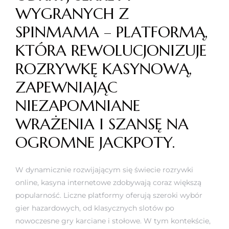
WYGRANYCH Z
SPINMAMA – PLATFORMĄ,
KTÓRA REWOLUCJONIZUJE
ROZRYWKĘ KASYNOWĄ,
ZAPEWNIAJĄC
NIEZAPOMNIANE
WRAŻENIA I SZANSĘ NA
OGROMNE JACKPOTY.
W dynamicznie rozwijającym się świecie rozrywki
online, kasyna internetowe zdobywają coraz większą
popularność. Liczne platformy oferują szeroki wybór
gier hazardowych, od klasycznych slotów po
nowoczesne gry karciane i stołowe. W tym kontekście,