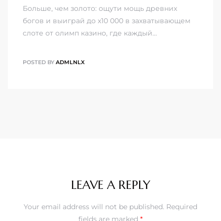
Больше, чем золото: ощути мощь древних
богов и выиграй до x10 000 в захватывающем
слоте от олимп казино, где каждый…
POSTED BY
ADMLNLX
LEAVE A REPLY
Your email address will not be published.
Required
fields are marked
*