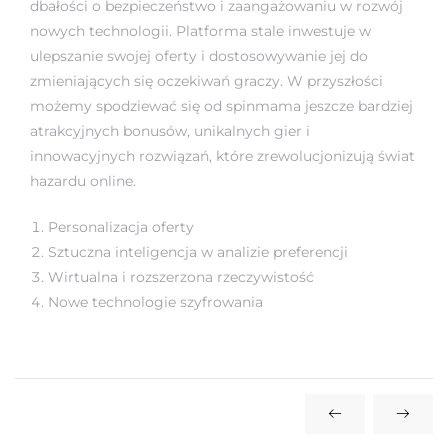
dbałości o bezpieczeństwo i zaangażowaniu w rozwój
nowych technologii. Platforma stale inwestuje w
ulepszanie swojej oferty i dostosowywanie jej do
zmieniających się oczekiwań graczy. W przyszłości
możemy spodziewać się od spinmama jeszcze bardziej
atrakcyjnych bonusów, unikalnych gier i
innowacyjnych rozwiązań, które zrewolucjonizują świat
hazardu online.
Personalizacja oferty
Sztuczna inteligencja w analizie preferencji
Wirtualna i rozszerzona rzeczywistość
Nowe technologie szyfrowania