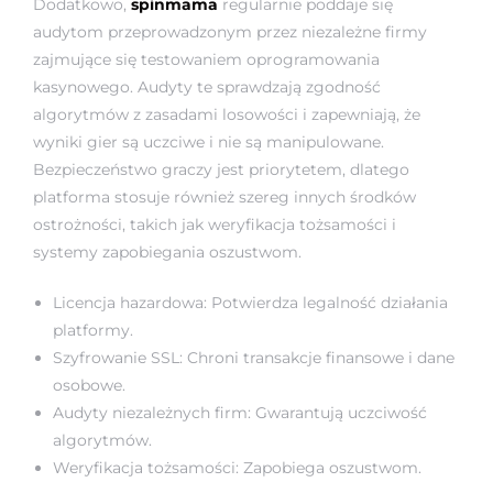
Dodatkowo,
spinmama
regularnie poddaje się
audytom przeprowadzonym przez niezależne firmy
zajmujące się testowaniem oprogramowania
kasynowego. Audyty te sprawdzają zgodność
algorytmów z zasadami losowości i zapewniają, że
wyniki gier są uczciwe i nie są manipulowane.
Bezpieczeństwo graczy jest priorytetem, dlatego
platforma stosuje również szereg innych środków
ostrożności, takich jak weryfikacja tożsamości i
systemy zapobiegania oszustwom.
Licencja hazardowa: Potwierdza legalność działania
platformy.
Szyfrowanie SSL: Chroni transakcje finansowe i dane
osobowe.
Audyty niezależnych firm: Gwarantują uczciwość
algorytmów.
Weryfikacja tożsamości: Zapobiega oszustwom.