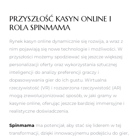
PRZYSZŁOŚĆ KASYN ONLINE I
ROLA SPINMAMA
Rynek kasyn online dynamicznie się rozwija, a wraz z
nim pojawiają się nowe technologie i możliwości. W
przyszłości możemy spodziewać się jeszcze większej
personalizacji oferty oraz wykorzystania sztucznej
inteligencji do analizy preferencji graczy i
dopasowywania gier do ich gustu. Wirtualna
rzeczywistość (VR) i rozszerzona rzeczywistość (AR)
mogą zrewolucjonizować sposób, w jaki gramy w
kasynie online, oferując jeszcze bardziej immersyjne i
realistyczne doświadczenia.
Spinmama
ma potencjał, aby stać się liderem w tej
transformacji, dzięki innowacyjnemu podejściu do gier,