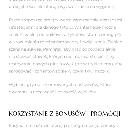
umiejętności, ale oferują wyższe szanse na wygraną.
Przed rozpoczęciem gry warto zapoznać się z zasadami
i strategiami dla danego tytułu. W internecie można
znaleźć wiele poradników i artykułów, które pomogą Ci
w zrozumieniu mechanizmów gry i zwiększeniu Twoich
szans na sukces. Pamiętaj, aby grać odpowiedzialnie i
nie stawiać stawek, których nie możesz stracić. Przy
testowaniu nowych gier rozważ grę w trybie demo, aby
spróbować i zorientować się w czym tkwi haczyk.
Wybierz gry od renomowanych dostawców, które
gwarantują uczciwość i losowość wyników.
KORZYSTANIE Z BONUSÓW I PROMOCJI
Kasyna internetowe oferują różnego rodzaju bonusy i