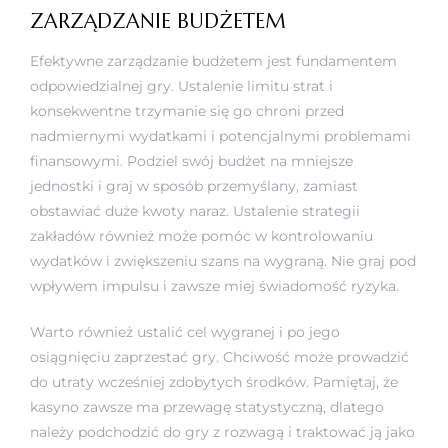
ZARZĄDZANIE BUDŻETEM
Efektywne zarządzanie budżetem jest fundamentem
odpowiedzialnej gry. Ustalenie limitu strat i
konsekwentne trzymanie się go chroni przed
nadmiernymi wydatkami i potencjalnymi problemami
finansowymi. Podziel swój budżet na mniejsze
jednostki i graj w sposób przemyślany, zamiast
obstawiać duże kwoty naraz. Ustalenie strategii
zakładów również może pomóc w kontrolowaniu
wydatków i zwiększeniu szans na wygraną. Nie graj pod
wpływem impulsu i zawsze miej świadomość ryzyka.
Warto również ustalić cel wygranej i po jego
osiągnięciu zaprzestać gry. Chciwość może prowadzić
do utraty wcześniej zdobytych środków. Pamiętaj, że
kasyno zawsze ma przewagę statystyczną, dlatego
należy podchodzić do gry z rozwagą i traktować ją jako