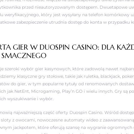
żytkownika przed nieautoryzowanym dostępem. Dwuetapowe uwi
 weryfikacyjnego, który jest wysyłany na telefon komórkowy 
datkowe zabezpieczenie utrudnia dostęp do konta w przypadku kr
TA GIER W DUOSPIN CASINO: DLA KA
Ś SMACZNEGO
je szeroki wybór gier kasynowych, które zadowolą nawet najba
dziemy klasyczne gry stołowe, takie jak ruletka, blackjack, poker
atów do gier, w tym popularne tytuły od renomowanych dosta
ch jak NetEnt, Microgaming, Play’n GO i wielu innych. Gry są p
 ich wyszukiwanie i wybór.
anowią najważniejszą część oferty Duospin Casino. Wśród dost
 sloty z owocami, nowoczesne automaty wideo z zaawansowaną 
wnym jackpotem, które oferują szansę na wygranie ogromnych 