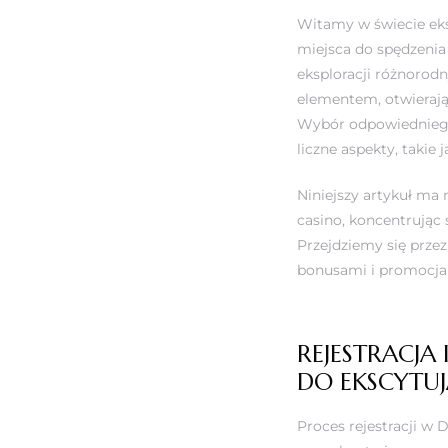
Witamy w świecie eks
miejsca do spędzenia
eksploracji różnorod
elementem, otwierają
Wybór odpowiedniego 
liczne aspekty, takie 
Niniejszy artykuł ma 
casino, koncentrując 
Przejdziemy się prze
bonusami i promocjam
REJESTRACJA
DO EKSCYTU
Proces rejestracji w 