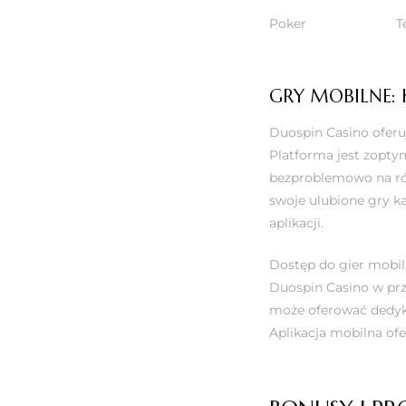
Poker
T
GRY MOBILNE:
Duospin Casino oferuj
Platforma jest zopty
bezproblemowo na róż
swoje ulubione gry k
aplikacji.
Dostęp do gier mobil
Duospin Casino w prz
może oferować dedyko
Aplikacja mobilna ofe