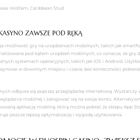
exas Hold’em, Caribbean Stud
 KASYNO ZAWSZE POD RĘKĄ
e możliwość gry na urządzeniach mobilnych, takich jak smartfon
malizowana pod kątem urządzeń mobilnych, co oznacza, że gry dzi
nych systemach operacyjnych, takich jak iOS i Android. Użyt
asynowe w dowolnym miejscu i czasie, bez konieczności pobier
nych odbywa się poprzez przeglądarkę internetową. Wystarczy 
eglądarce mobilnej i zalogować się na swoje konto. Alternatywn
waną aplikację mobilną, którą można pobrać ze sklepu App Sto
ruje jeszcze lepszą optymalizację i wygodę użytkowania.