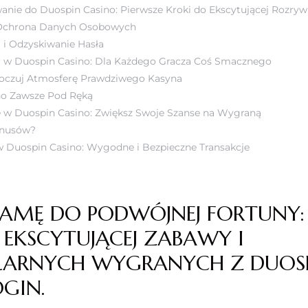
wanie do Duospin Casino: Pierwsze Kroki do Ekscytującej Rozryw
 Ochrona Danych Osobowych
i Odzyskiwanie Hasła
r w Duospin Casino: Dla Każdego Gracza Coś Smacznego
oczuj Atmosferę Prawdziwego Kasyna
no Zawsze Pod Ręką
 w Duospin Casino: Zwiększ Swoje Szanse na Wygraną
onusów?
w Duospin Casino: Wygodne i Bezpieczne Transakcje
RAMĘ DO PODWÓJNEJ FORTUNY:
 EKSCYTUJĄCEJ ZABAWY I
LARNYCH WYGRANYCH Z DUOS
GIN.