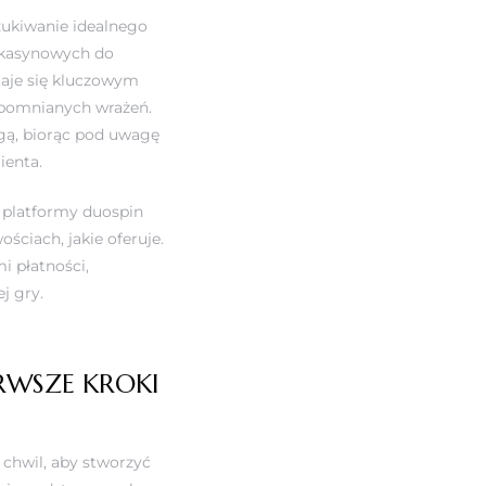
zukiwanie idealnego
r kasynowych do
aje się kluczowym
apomnianych wrażeń.
gą, biorąc pod uwagę
ienta.
z platformy duospin
ściach, jakie oferuje.
i płatności,
j gry.
ERWSZE KROKI
a chwil, aby stworzyć