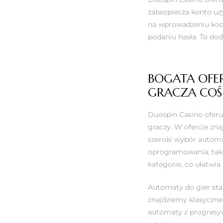
zabezpiecza konto u
na wprowadzeniu kodu
podaniu hasła. To do
BOGATA OFER
GRACZA CO
Duospin Casino oferu
graczy. W ofercie znaj
szeroki wybór autom
oprogramowania, taki
kategorie, co ułatwia
Automaty do gier st
znajdziemy klasyczne
automaty z progresy