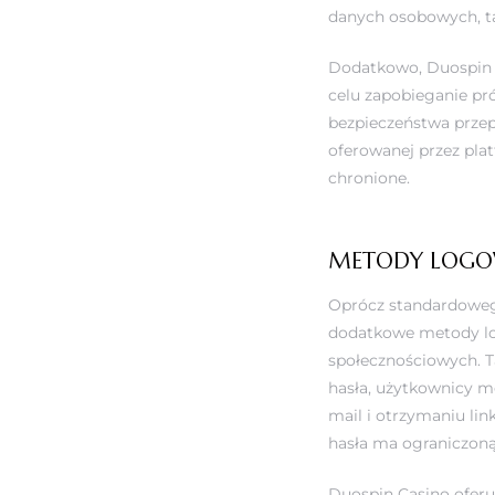
danych osobowych, t
Dodatkowo, Duospin C
celu zapobieganie pr
bezpieczeństwa przep
oferowanej przez pla
chronione.
METODY LOGOW
Oprócz standardowego
dodatkowe metody lo
społecznościowych. T
hasła, użytkownicy m
mail i otrzymaniu lin
hasła ma ograniczoną 
Duospin Casino oferu