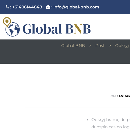
: +61406144848
: info@global-bnb.com
ODKRYJ BRAMĘ DO PO
Global BNB
>
Post
>
Odkryj
ement
ement
ON
JANUARY
Odkryj bramę do po
duospin casino log