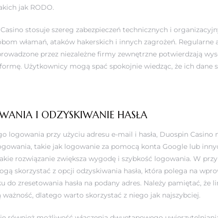
akich jak RODO.
asino stosuje szereg zabezpieczeń technicznych i organizacyj
óbom włamań, ataków hakerskich i innych zagrożeń. Regularne 
rowadzone przez niezależne firmy zewnętrzne potwierdzają wy
tformę. Użytkownicy mogą spać spokojnie wiedząc, że ich dane s
ANIA I ODZYSKIWANIE HASŁA
 logowania przy użyciu adresu e-mail i hasła, Duospin Casino
gowania, takie jak logowanie za pomocą konta Google lub inny
akie rozwiązanie zwiększa wygodę i szybkość logowania. W pr
ogą skorzystać z opcji odzyskiwania hasła, która polega na wpr
ku do zresetowania hasła na podany adres. Należy pamiętać, że l
ważność, dlatego warto skorzystać z niego jak najszybciej.
je również możliwość włączenia dwuetapowego uwierzytelniani