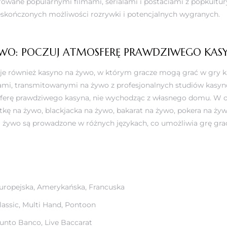
rowane popularnymi filmami, serialami i postaciami z popkultur
skończonych możliwości rozrywki i potencjalnych wygranych.
WO: POCZUJ ATMOSFERĘ PRAWDZIWEGO KAS
je również kasyno na żywo, w którym gracze mogą grać w gry 
ami, transmitowanymi na żywo z profesjonalnych studiów kasyn
erę prawdziwego kasyna, nie wychodząc z własnego domu. W of
kę na żywo, blackjacka na żywo, bakarat na żywo, pokera na żyw
a żywo są prowadzone w różnych językach, co umożliwia grę gra
uropejska, Amerykańska, Francuska
lassic, Multi Hand, Pontoon
unto Banco, Live Baccarat