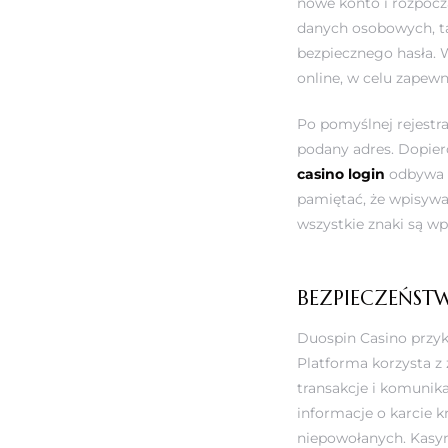
nowe konto i rozpoc
danych osobowych, tak
bezpiecznego hasła. W
online, w celu zapew
Po pomyślnej rejestra
podany adres. Dopier
casino login
odbywa s
pamiętać, że wpisywan
wszystkie znaki są w
BEZPIECZEŃS
Duospin Casino przy
Platforma korzysta z
transakcje i komunik
informacje o karcie 
niepowołanych. Kasyn