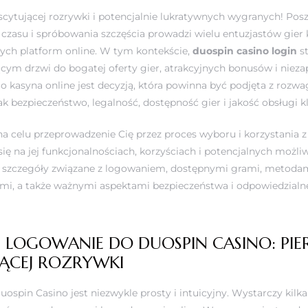
cytującej rozrywki i potencjalnie lukratywnych wygranych! Pos
 czasu i spróbowania szczęścia prowadzi wielu entuzjastów gie
nych platform online. W tym kontekście,
duospin casino login
st
cym drzwi do bogatej oferty gier, atrakcyjnych bonusów i niez
kasyna online jest decyzją, która powinna być podjęta z rozwa
jak bezpieczeństwo, legalność, dostępność gier i jakość obsługi kl
na celu przeprowadzenie Cię przez proces wyboru i korzystania 
się na jej funkcjonalnościach, korzyściach i potencjalnych możliwo
z szczegóły związane z logowaniem, dostępnymi grami, metodam
i, a także ważnymi aspektami bezpieczeństwa i odpowiedzialne
 I LOGOWANIE DO DUOSPIN CASINO: PI
JĄCEJ ROZRYWKI
Duospin Casino jest niezwykle prosty i intuicyjny. Wystarczy kilk