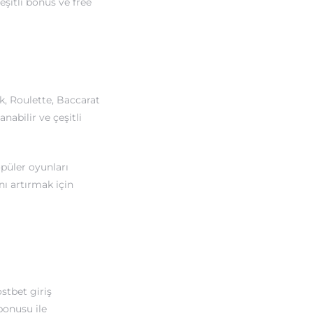
eşitli bonus ve free
k, Roulette, Baccarat
nabilir ve çeşitli
püler oyunları
nı artırmak için
stbet giriş
bonusu ile