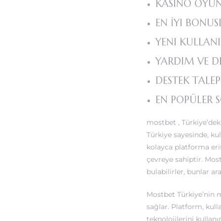
KASINO OYUN
EN İYI BONUS
YENI KULLANI
YARDIM VE D
DESTEK TALEP
EN POPÜLER 
mostbet
, Türkiye’dek
Türkiye sayesinde, kul
kolayca platforma eriş
çevreye sahiptir. Mos
bulabilirler, bunlar ar
Mostbet Türkiye’nin mo
sağlar. Platform, kul
teknolojilerini kullan