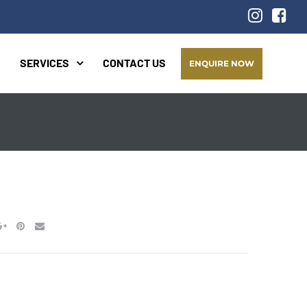
SERVICES
CONTACT US
ENQUIRE NOW