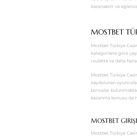
kazanabilir ve eğlence
MOSTBET TÜR
Mostbet Türkiye Casi
kategorilere göre çeşi
roulette ve daha fazla
Mostbet Türkiye Casin
kaydolunan oyuncular 
bonuslar bulunmaktadır
kazanma bonusu da m
MOSTBET GIRIŞ
Mostbet Türkiye Casi