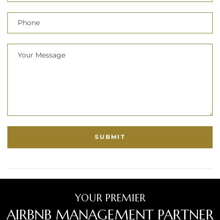
YOUR PREMIER
AIRBNB MANAGEMENT PARTNER