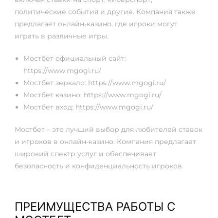
политические события и другие. Компания также
предлагает онлайн-казино, где игроки могут
играть в различные игры.
Мостбет официальный сайт:
https://www.mgogi.ru/
Мостбет зеркало: https://www.mgogi.ru/
Мостбет казино: https://www.mgogi.ru/
Мостбет вход: https://www.mgogi.ru/
Мостбет – это лучший выбор для любителей ставок
и игроков в онлайн-казино. Компания предлагает
широкий спектр услуг и обеспечивает
безопасность и конфиденциальность игроков.
ПРЕИМУЩЕСТВА РАБОТЫ С