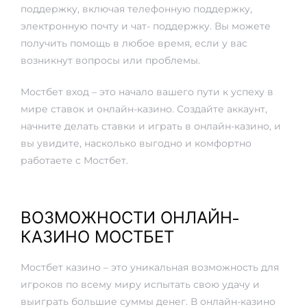
поддержку, включая телефонную поддержку,
электронную почту и чат- поддержку. Вы можете
получить помощь в любое время, если у вас
возникнут вопросы или проблемы.
Мостбет вход – это начало вашего пути к успеху в
мире ставок и онлайн-казино. Создайте аккаунт,
начните делать ставки и играть в онлайн-казино, и
вы увидите, насколько выгодно и комфортно
работаете с Мостбет.
ВОЗМОЖНОСТИ ОНЛАЙН-
КАЗИНО МОСТБЕТ
Мостбет казино – это уникальная возможность для
игроков по всему миру испытать свою удачу и
выиграть большие суммы денег. В онлайн-казино