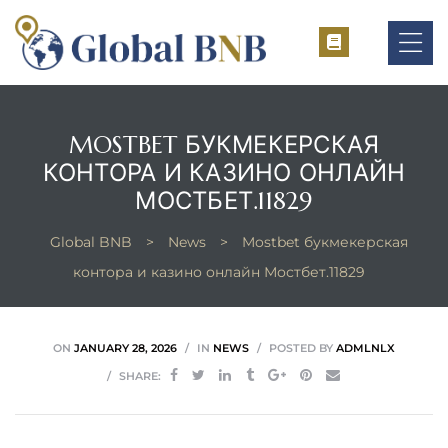
MOSTBET БУКМЕКЕРСКАЯ
КОНТОРА И КАЗИНО ОНЛАЙН
ement
МОСТБЕТ.11829
ement
Global BNB
>
News
>
Mostbet букмекерская
контора и казино онлайн Мостбет.11829
ON
JANUARY 28, 2026
IN
NEWS
POSTED BY
ADMLNLX
SHARE: