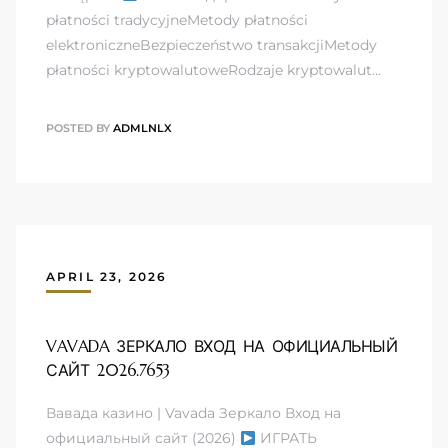
płatności tradycyjneMetody płatności
elektroniczneBezpieczeństwo transakcjiMetody
płatności kryptowalutoweRodzaje kryptowalut…
POSTED BY
ADMLNLX
APRIL 23, 2026
VAVADA ЗЕРКАЛО ВХОД НА ОФИЦИАЛЬНЫЙ
САЙТ 2026.7653
Вавада казино | Vavada Зеркало Вход на
официальный сайт (2026)
ИГРАТЬ