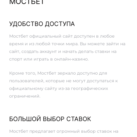
МОСТБЕТ
УДОБСТВО ДОСТУПА
Мостбет официальный сайт доступен в любое
время и из любой точки мира. Вы можете зайти на
сайт, создать аккаунт и начать делать ставки на
спорт или играть в онлайн-казино.
Кроме того, Мостбет зеркало доступно для
пользователей, которые не могут доступаться к
официальному сайту из-за географических
ограничений.
БОЛЬШОЙ ВЫБОР СТАВОК
Мостбет предлагает огромный выбор ставок на