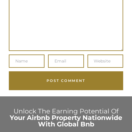
Unlock The Earning Potential Of
Your Airbnb Property Nationwide
With Global Bnb