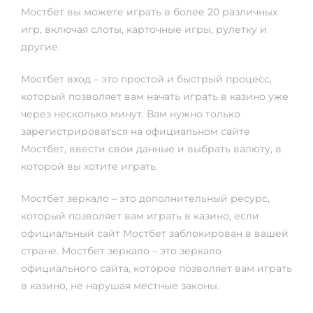
Мостбет вы можете играть в более 20 различных
игр, включая слоты, карточные игры, рулетку и
другие.
Мостбет вход – это простой и быстрый процесс,
который позволяет вам начать играть в казино уже
через несколько минут. Вам нужно только
зарегистрироваться на официальном сайте
Мостбет, ввести свои данные и выбрать валюту, в
которой вы хотите играть.
Мостбет зеркало – это дополнительный ресурс,
который позволяет вам играть в казино, если
официальный сайт Мостбет заблокирован в вашей
стране. Мостбет зеркало – это зеркало
официального сайта, которое позволяет вам играть
в казино, не нарушая местные законы.