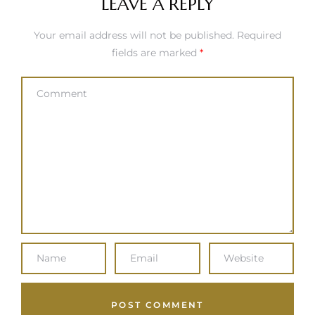
LEAVE A REPLY
Your email address will not be published.
Required
fields are marked
*