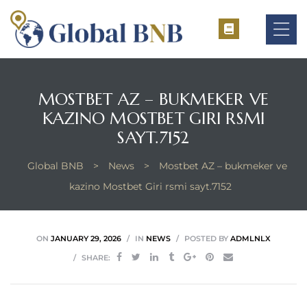
MOSTBET AZ – BUKMEKER VE
KAZINO MOSTBET GIRI RSMI
ement
SAYT.7152
ement
Global BNB
>
News
>
Mostbet AZ – bukmeker ve
kazino Mostbet Giri rsmi sayt.7152
ON
JANUARY 29, 2026
IN
NEWS
POSTED BY
ADMLNLX
SHARE: