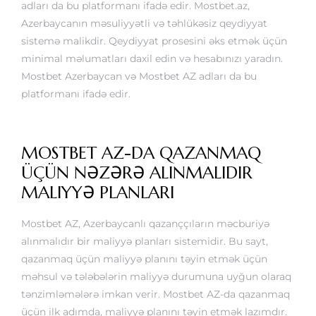
adları da bu platformanı ifadə edir. Mostbet.az,
Azerbaycanın məsuliyyətli və təhlükəsiz qeydiyyat
sistemə malikdir. Qeydiyyat prosesini əks etmək üçün
minimal məlumatları daxil edin və hesabınızı yaradın.
Mostbet Azerbaycan və Mostbet AZ adları da bu
platformanı ifadə edir.
MOSTBET AZ-DA QAZANMAQ
ÜÇÜN NƏZƏRƏ ALINMALIDIR
MALIYYƏ PLANLARI
Mostbet AZ, Azerbaycanlı qazanççıların məcburiyə
alınmalıdır bir maliyyə planları sistemidir. Bu sayt,
qazanmaq üçün maliyyə planını təyin etmək üçün
məhsul və tələbələrin maliyyə durumuna uyğun olaraq
tənzimləmələrə imkan verir. Mostbet AZ-da qazanmaq
üçün ilk adımda, maliyyə planını təyin etmək lazımdır.