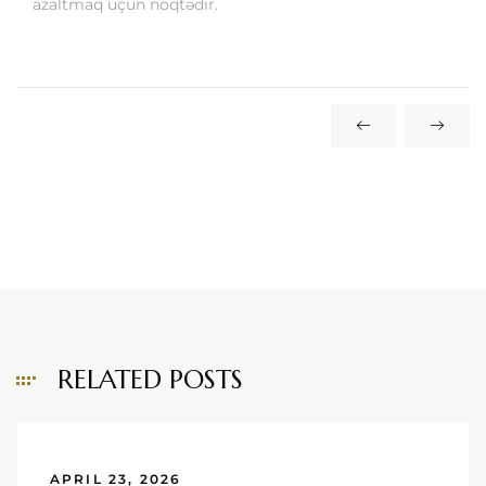
azaltmaq üçün nöqtədir.
RELATED POSTS
APRIL 23, 2026