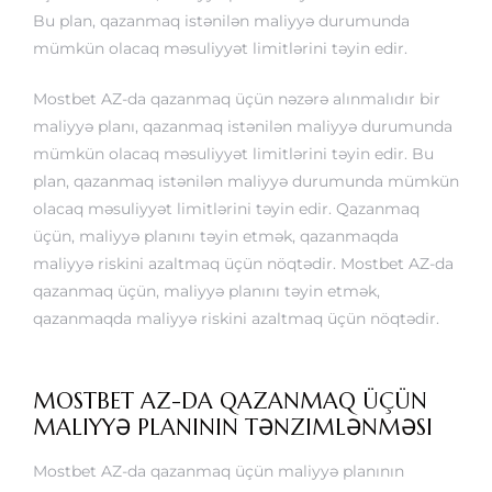
Bu plan, qazanmaq istənilən maliyyə durumunda
mümkün olacaq məsuliyyət limitlərini təyin edir.
Mostbet AZ-da qazanmaq üçün nəzərə alınmalıdır bir
maliyyə planı, qazanmaq istənilən maliyyə durumunda
mümkün olacaq məsuliyyət limitlərini təyin edir. Bu
plan, qazanmaq istənilən maliyyə durumunda mümkün
olacaq məsuliyyət limitlərini təyin edir. Qazanmaq
üçün, maliyyə planını təyin etmək, qazanmaqda
maliyyə riskini azaltmaq üçün nöqtədir. Mostbet AZ-da
qazanmaq üçün, maliyyə planını təyin etmək,
qazanmaqda maliyyə riskini azaltmaq üçün nöqtədir.
MOSTBET AZ-DA QAZANMAQ ÜÇÜN
MALIYYƏ PLANININ TƏNZIMLƏNMƏSI
Mostbet AZ-da qazanmaq üçün maliyyə planının