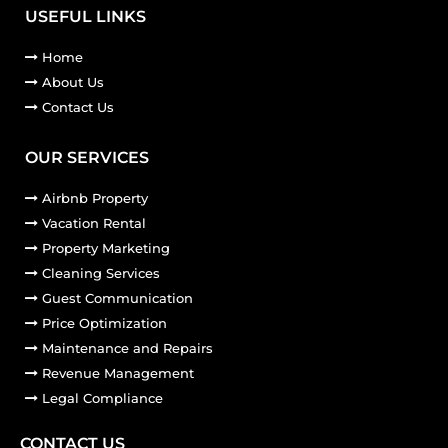
USEFUL LINKS
Home
About Us
Contact Us
OUR SERVICES
Airbnb Property
Vacation Rental
Property Marketing
Cleaning Services
Guest Communication
Price Optimization
Maintenance and Repairs
Revenue Management
Legal Compliance
CONTACT US