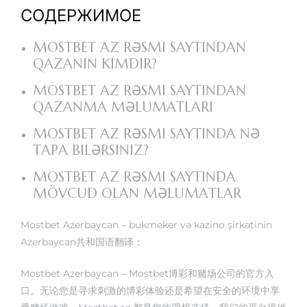
СОДЕРЖИМОЕ
MOSTBET AZ RƏSMI SAYTINDAN
QAZANIN KIMDIR?
MOSTBET AZ RƏSMI SAYTINDAN
QAZANMA MƏLUMATLARI
MOSTBET AZ RƏSMI SAYTINDA NƏ
TAPA BILƏRSINIZ?
MOSTBET AZ RƏSMI SAYTINDA
MÖVCUD OLAN MƏLUMATLAR
Mostbet Azerbaycan – bukmeker və kazino şirkətinin
Azerbaycan共和国语翻译：
Mostbet Azerbaycan – Mostbet博彩和赌场公司的官方入
口。无论您是寻求刺激的博彩体验还是希望在安全的环境中享