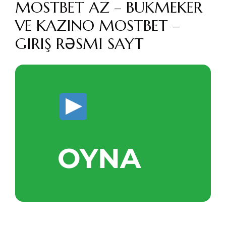
MOSTBET AZ – BUKMEKER
rs
VE KAZINO MOSTBET –
GIRIŞ RƏSMI SAYT
OYNA