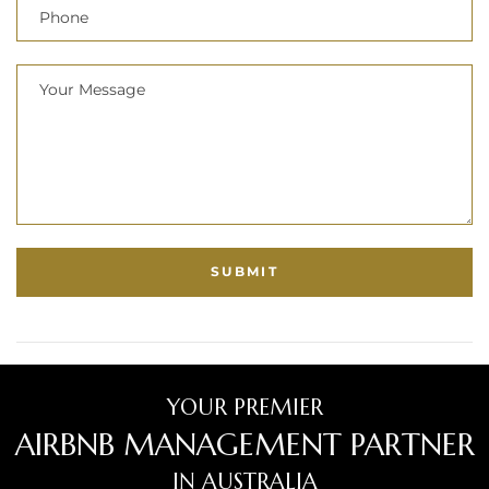
YOUR PREMIER
AIRBNB MANAGEMENT PARTNER
IN AUSTRALIA