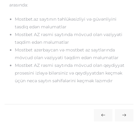
arasında:
Mostbet.az saytının təhlükəsizliyi və güvənliyini
təsdiq edən məlumatlar
Mostbet AZ rəsmi saytında mövcud olan vəziyyəti
təqdim edən məlumatlar
Mostbet azerbaycan və mostbet az saytlarında
mövcud olan vəziyyəti təqdim edən məlumatlar
Mostbet AZ rəsmi saytında mövcud olan qeydiyyat
prosesini izləyə bilərsiniz və qeydiyyatdan keçmək
üçün necə saytın səhifələrini keçmək lazımdır