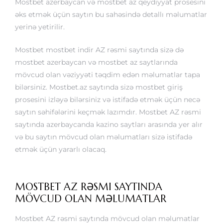
Mostbet azerbaycan və mostbet az qeydiyyat prosesini
əks etmək üçün saytın bu sahəsində detallı məlumatlar
yerinə yetirilir.
Mostbet
mostbet indir
AZ rəsmi saytında sizə də
mostbet azerbaycan və mostbet az saytlarında
mövcud olan vəziyyəti təqdim edən məlumatlar tapa
bilərsiniz. Mostbet.az saytında sizə mostbet giriş
prosesini izləyə bilərsiniz və istifadə etmək üçün necə
saytın səhifələrini keçmək lazımdır. Mostbet AZ rəsmi
saytında azerbaycanda kazino saytları arasında yer alır
və bu saytın mövcud olan məlumatları sizə istifadə
etmək üçün yararlı olacaq.
MOSTBET AZ RƏSMI SAYTINDA
MÖVCUD OLAN MƏLUMATLAR
Mostbet AZ rəsmi saytında mövcud olan məlumatlar