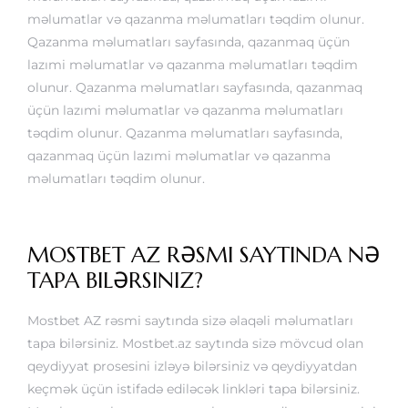
məlumatlar və qazanma məlumatları təqdim olunur.
Qazanma məlumatları sayfasında, qazanmaq üçün
lazımi məlumatlar və qazanma məlumatları təqdim
olunur. Qazanma məlumatları sayfasında, qazanmaq
üçün lazımi məlumatlar və qazanma məlumatları
təqdim olunur. Qazanma məlumatları sayfasında,
qazanmaq üçün lazımi məlumatlar və qazanma
məlumatları təqdim olunur.
MOSTBET AZ RƏSMI SAYTINDA NƏ
TAPA BILƏRSINIZ?
Mostbet AZ rəsmi saytında sizə əlaqəli məlumatları
tapa bilərsiniz. Mostbet.az saytında sizə mövcud olan
qeydiyyat prosesini izləyə bilərsiniz və qeydiyyatdan
keçmək üçün istifadə ediləcək linkləri tapa bilərsiniz.