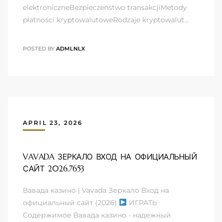
elektroniczneBezpieczeństwo transakcjiMetody
płatności kryptowalutoweRodzaje kryptowalut…
POSTED BY
ADMLNLX
APRIL 23, 2026
VAVADA ЗЕРКАЛО ВХОД НА ОФИЦИАЛЬНЫЙ
САЙТ 2026.7653
Вавада казино | Vavada Зеркало Вход на
официальный сайт (2026)
ИГРАТЬ
Содержимое Вавада казино - надежный