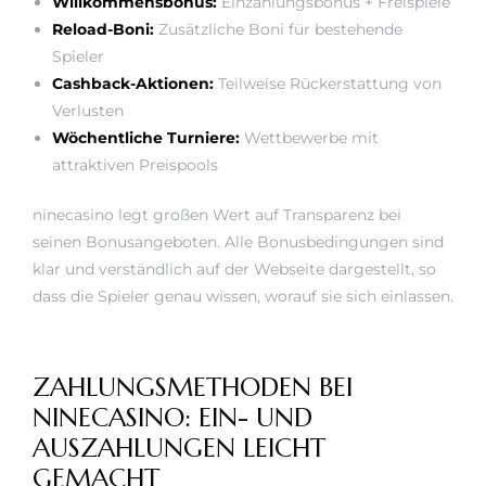
Willkommensbonus:
Einzahlungsbonus + Freispiele
Reload-Boni:
Zusätzliche Boni für bestehende
Spieler
Cashback-Aktionen:
Teilweise Rückerstattung von
Verlusten
Wöchentliche Turniere:
Wettbewerbe mit
attraktiven Preispools
ninecasino legt großen Wert auf Transparenz bei
seinen Bonusangeboten. Alle Bonusbedingungen sind
klar und verständlich auf der Webseite dargestellt, so
dass die Spieler genau wissen, worauf sie sich einlassen.
ZAHLUNGSMETHODEN BEI
NINECASINO: EIN- UND
AUSZAHLUNGEN LEICHT
GEMACHT