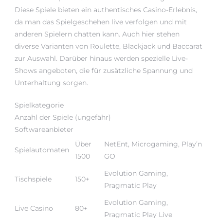
Diese Spiele bieten ein authentisches Casino-Erlebnis,
da man das Spielgeschehen live verfolgen und mit
anderen Spielern chatten kann. Auch hier stehen
diverse Varianten von Roulette, Blackjack und Baccarat
zur Auswahl. Darüber hinaus werden spezielle Live-
Shows angeboten, die für zusätzliche Spannung und
Unterhaltung sorgen.
Spielkategorie
Anzahl der Spiele (ungefähr)
Softwareanbieter
Über
NetEnt, Microgaming, Play’n
Spielautomaten
1500
GO
Evolution Gaming,
Tischspiele
150+
Pragmatic Play
Evolution Gaming,
Live Casino
80+
Pragmatic Play Live