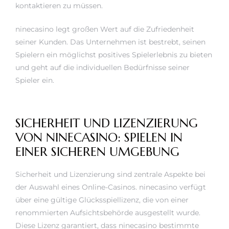
kontaktieren zu müssen.
ninecasino legt großen Wert auf die Zufriedenheit
seiner Kunden. Das Unternehmen ist bestrebt, seinen
Spielern ein möglichst positives Spielerlebnis zu bieten
und geht auf die individuellen Bedürfnisse seiner
Spieler ein.
SICHERHEIT UND LIZENZIERUNG
VON NINECASINO: SPIELEN IN
EINER SICHEREN UMGEBUNG
Sicherheit und Lizenzierung sind zentrale Aspekte bei
der Auswahl eines Online-Casinos. ninecasino verfügt
über eine gültige Glücksspiellizenz, die von einer
renommierten Aufsichtsbehörde ausgestellt wurde.
Diese Lizenz garantiert, dass ninecasino bestimmte