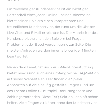
Ein zuverlässiger Kundenservice ist ein wichtiger
Bestandteil eines jeden Online-Casinos. ninecasino
bietet seinen Spielern einen kompetenten und
freundlichen Kundenservice, der rund um die Uhr per
Live-Chat und E-Mail erreichbar ist. Die Mitarbeiter des
Kundenservice stehen den Spielern bei Fragen,
Problemen oder Beschwerden gerne zur Seite. Die
meisten Anfragen werden innerhalb weniger Minuten
beantwortet.
Neben dem Live-Chat und der E-Mail-Unterstützung
bietet ninecasino auch eine umfangreiche FAQ-Sektion
auf seiner Webseite an. Hier finden die Spieler
Antworten auf viele häufig gestellte Fragen rund um
das Thema Online-Glücksspiel, Bonusangebote und
Zahlungsmethoden. Diese FAQ-Sektion kann oft schon
helfen, viele Fragen zu klären, ohne den Kundenservice