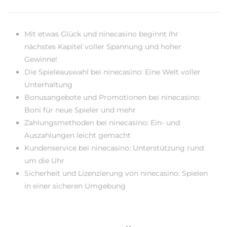
rs
Mit etwas Glück und ninecasino beginnt Ihr
nächstes Kapitel voller Spannung und hoher
Gewinne!
Die Spieleauswahl bei ninecasino: Eine Welt voller
Unterhaltung
Bonusangebote und Promotionen bei ninecasino:
Boni für neue Spieler und mehr
Zahlungsmethoden bei ninecasino: Ein- und
Auszahlungen leicht gemacht
Kundenservice bei ninecasino: Unterstützung rund
um die Uhr
Sicherheit und Lizenzierung von ninecasino: Spielen
in einer sicheren Umgebung