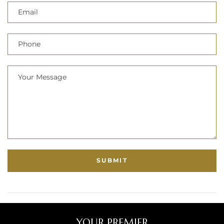
YOUR PREMIER