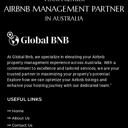
AIRBNB MANAGEMENT PARTNER
IN AUSTRALIA
At Global Bnb, we specialize in elevating your Airbnb
property management experience across Australia. With a
commitment to excellence and tailored services, we are your
trusted partner in maximizing your property’s potential.
Explore how we can optimize your Airbnb listings and
enhance your hosting journey with our dedicated team.”
USEFUL LINKS
Home
About Us
Contact Us