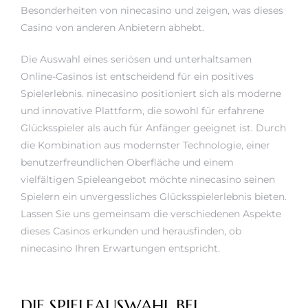
Besonderheiten von ninecasino und zeigen, was dieses
Casino von anderen Anbietern abhebt.
Die Auswahl eines seriösen und unterhaltsamen
Online-Casinos ist entscheidend für ein positives
Spielerlebnis.
ninecasino
positioniert sich als moderne
und innovative Plattform, die sowohl für erfahrene
Glücksspieler als auch für Anfänger geeignet ist. Durch
die Kombination aus modernster Technologie, einer
benutzerfreundlichen Oberfläche und einem
vielfältigen Spieleangebot möchte ninecasino seinen
Spielern ein unvergessliches Glücksspielerlebnis bieten.
Lassen Sie uns gemeinsam die verschiedenen Aspekte
dieses Casinos erkunden und herausfinden, ob
ninecasino Ihren Erwartungen entspricht.
DIE SPIELEAUSWAHL BEI