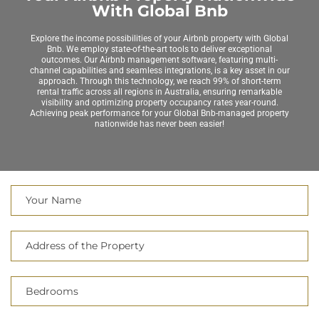
With Global Bnb
Explore the income possibilities of your Airbnb property with Global
Bnb. We employ state-of-the-art tools to deliver exceptional
outcomes. Our Airbnb management software, featuring multi-
channel capabilities and seamless integrations, is a key asset in our
approach. Through this technology, we reach 99% of short-term
rental traffic across all regions in Australia, ensuring remarkable
visibility and optimizing property occupancy rates year-round.
Achieving peak performance for your Global Bnb-managed property
nationwide has never been easier!