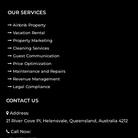
OUR SERVICES
Airbnb Property
Vacation Rental
Property Marketing
Cleaning Services
Guest Communication
Price Optimization
Maintenance and Repairs
Revenue Management
Legal Compliance
CONTACT US
Address:
21 River Cove Pl, Helensvale, Queensland, Australia 4212
Call Now: