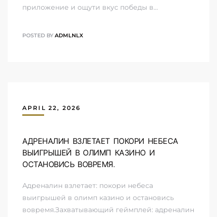
приложение и ощути вкус победы в…
POSTED BY
ADMLNLX
APRIL 22, 2026
АДРЕНАЛИН ВЗЛЕТАЕТ ПОКОРИ НЕБЕСА
ВЫИГРЫШЕЙ В ОЛИМП КАЗИНО И
ОСТАНОВИСЬ ВОВРЕМЯ.
Адреналин взлетает: покори небеса
выигрышей в олимп казино и остановись
вовремя.Захватывающий геймплей: адреналин