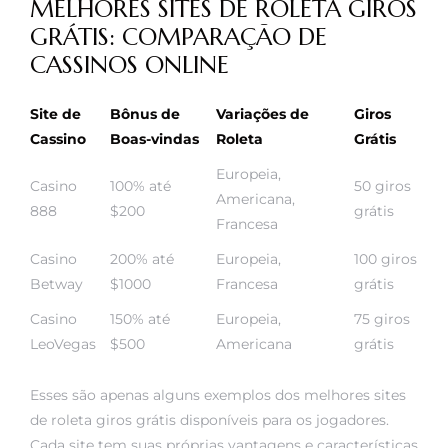
MELHORES SITES DE ROLETA GIROS
GRÁTIS: COMPARAÇÃO DE
CASSINOS ONLINE
Site de
Bônus de
Variações de
Giros
Cassino
Boas-vindas
Roleta
Grátis
Europeia,
Casino
100% até
50 giros
Americana,
888
$200
grátis
Francesa
Casino
200% até
Europeia,
100 giros
Betway
$1000
Francesa
grátis
Casino
150% até
Europeia,
75 giros
LeoVegas
$500
Americana
grátis
Esses são apenas alguns exemplos dos melhores sites
de roleta giros grátis disponíveis para os jogadores.
Cada site tem suas próprias vantagens e características