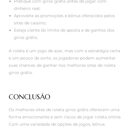
Pratique com giros grátis antes de jogar com
dinheiro real;
Aproveite as promoções e bônus oferecidos pelos
sites de cassino;
Esteja ciente do limite de aposta e de ganhos dos
giros grátis.
A roleta é um jogo de azar, mas com a estratégia certa
e um pouco de sorte, os jogadores podem aumentar
suas chances de ganhar nos melhores sites de roleta
giros grátis.
CONCLUSÃO
Os melhores sites de roleta giros grátis oferecem uma
forma emocionante e sem riscos de jogar roleta online.
Com uma variedade de opções de jogos, bônus