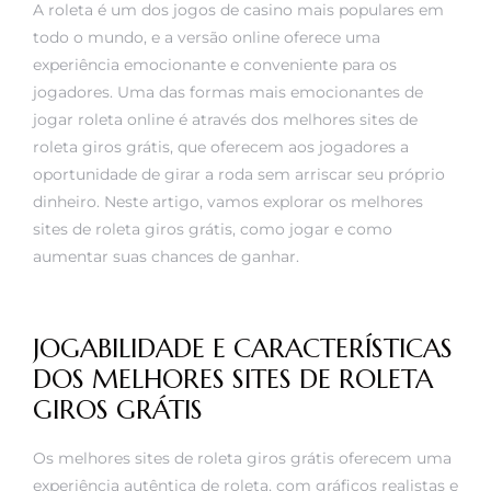
rs
A roleta é um dos jogos de casino mais populares em
todo o mundo, e a versão online oferece uma
experiência emocionante e conveniente para os
jogadores. Uma das formas mais emocionantes de
jogar roleta online é através dos melhores sites de
roleta giros grátis, que oferecem aos jogadores a
oportunidade de girar a roda sem arriscar seu próprio
dinheiro.
Neste artigo, vamos explorar os melhores
sites de roleta giros grátis, como jogar e como
aumentar suas chances de ganhar.
JOGABILIDADE E CARACTERÍSTICAS
DOS MELHORES SITES DE ROLETA
GIROS GRÁTIS
Os melhores sites de roleta giros grátis oferecem uma
experiência autêntica de roleta, com gráficos realistas e