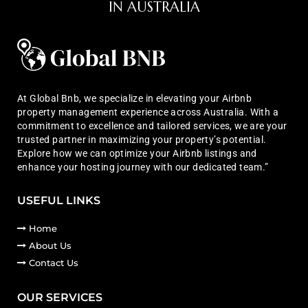
IN AUSTRALIA
At Global Bnb, we specialize in elevating your Airbnb
property management experience across Australia. With a
commitment to excellence and tailored services, we are your
trusted partner in maximizing your property’s potential.
Explore how we can optimize your Airbnb listings and
enhance your hosting journey with our dedicated team.”
USEFUL LINKS
Home
About Us
Contact Us
OUR SERVICES