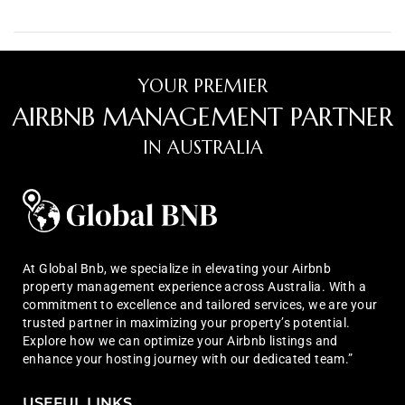
YOUR PREMIER
AIRBNB MANAGEMENT PARTNER
IN AUSTRALIA
At Global Bnb, we specialize in elevating your Airbnb
property management experience across Australia. With a
commitment to excellence and tailored services, we are your
trusted partner in maximizing your property’s potential.
Explore how we can optimize your Airbnb listings and
enhance your hosting journey with our dedicated team.”
USEFUL LINKS