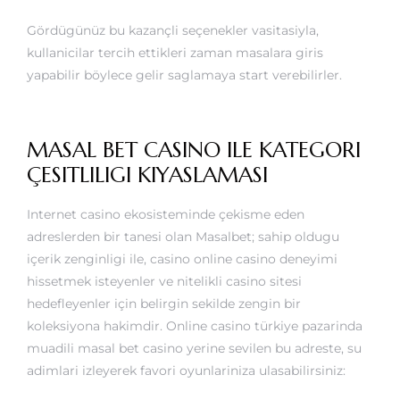
Gördügünüz bu kazançli seçenekler vasitasiyla,
kullanicilar tercih ettikleri zaman masalara giris
yapabilir böylece gelir saglamaya start verebilirler.
MASAL BET CASINO ILE KATEGORI
ÇESITLILIGI KIYASLAMASI
Internet casino ekosisteminde çekisme eden
adreslerden bir tanesi olan Masalbet; sahip oldugu
içerik zenginligi ile, casino online casino deneyimi
hissetmek isteyenler ve nitelikli casino sitesi
hedefleyenler için belirgin sekilde zengin bir
koleksiyona hakimdir. Online casino türkiye pazarinda
muadili masal bet casino yerine sevilen bu adreste, su
adimlari izleyerek favori oyunlariniza ulasabilirsiniz: