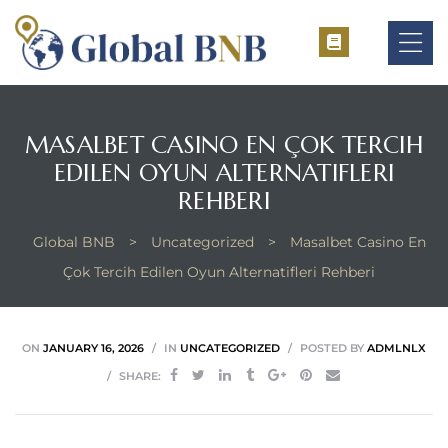
MASALBET CASINO EN ÇOK TERCIH
EDILEN OYUN ALTERNATIFLERI
ement
REHBERI
ement
Global BNB
>
Uncategorized
>
Masalbet Casino En
Çok Tercih Edilen Oyun Alternatifleri Rehberi
ON
JANUARY 16, 2026
IN
UNCATEGORIZED
POSTED BY
ADMLNLX
SHARE: