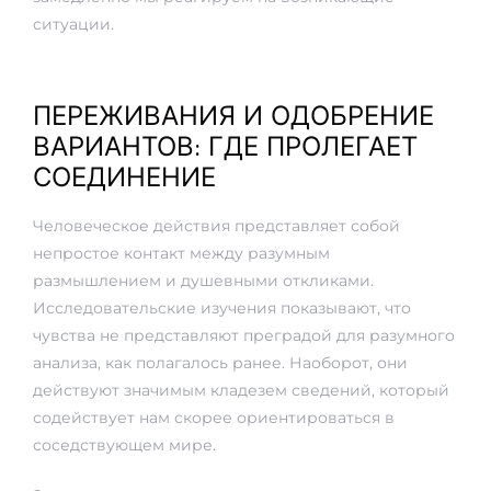
ситуации.
ПЕРЕЖИВАНИЯ И ОДОБРЕНИЕ
ВАРИАНТОВ: ГДЕ ПРОЛЕГАЕТ
СОЕДИНЕНИЕ
Человеческое действия представляет собой
непростое контакт между разумным
размышлением и душевными откликами.
Исследовательские изучения показывают, что
чувства не представляют преградой для разумного
анализа, как полагалось ранее. Наоборот, они
действуют значимым кладезем сведений, который
содействует нам скорее ориентироваться в
соседствующем мире.