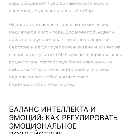
кора объединяет чувственные и логические
сведения, создавая финальный отбор.
Медиаторы исполняют роль биохимических
медиаторов в этом ходе. Дофамин побуждает к
действию и увеличивает чувство поощрения.
Серотонин регулирует самочувствие и влияет на
склонность к угрозе. ГАМК создает сдерживающее
воздействие, способствуя более взвешенным
выборам. 7К казино на нейробиологическом
ступени являет собой комплексное
взаимодействие этих систем.
БАЛАНС ИНТЕЛЛЕКТА И
ЭМОЦИЙ: КАК РЕГУЛИРОВАТЬ
ЭМОЦИОНАЛЬНОЕ