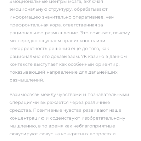
Эмоциональные центры мозга, включая
эмоциональную структуру, обрабатывают
информацию значительно оперативнее, чем
префронтальная кора, ответственная за
рациональное размышление. Это поясняет, почему
мы нередко ощущаем правильность или
некорректность решения еще до того, как
рационально его доказываем. 7К казино в данном
контексте выступает как особенный ориентир,
показывающий направление для дальнейших
размышлений.
Взаимосвязь между чувствами и познавательными
операциями выражается через различные
средства. Позитивные чувства развивают наше
концентрацию и содействуют изобретательному
мышлению, в то время как неблагоприятные
фокусируют фокус на конкретных вопросах и