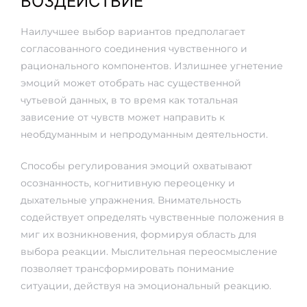
ВОЗДЕЙСТВИЕ
Наилучшее выбор вариантов предполагает
согласованного соединения чувственного и
рационального компонентов. Излишнее угнетение
эмоций может отобрать нас существенной
чутьевой данных, в то время как тотальная
зависение от чувств может направить к
необдуманным и непродуманным деятельности.
Способы регулирования эмоций охватывают
осознанность, когнитивную переоценку и
дыхательные упражнения. Внимательность
содействует определять чувственные положения в
миг их возникновения, формируя область для
выбора реакции. Мыслительная переосмысление
позволяет трансформировать понимание
ситуации, действуя на эмоциональный реакцию.