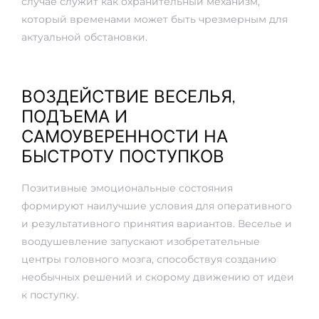
случае служит как охранительный механизм,
который временами может быть чрезмерным для
актуальной обстановки.
ВОЗДЕЙСТВИЕ ВЕСЕЛЬЯ,
ПОДЪЕМА И
САМОУВЕРЕННОСТИ НА
БЫСТРОТУ ПОСТУПКОВ
Позитивные эмоциональные состояния
формируют наилучшие условия для оперативного
и результативного принятия вариантов. Веселье и
воодушевление запускают изобретательные
центры головного мозга, способствуя созданию
необычных решений и скорому движению от идеи
к поступку.