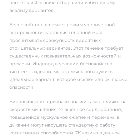
влечет к избеганию отбора или избыточному
анализу вариантов.
Беспокойство включает режим увеличенной
осторожности, заставляя головной мозг
просчитывать совокупность вероятных
отрицательных вариантов. Этот течение требует
существенных познавательных возможностей и
времени. Индивид в условии беспокойства
тяготеет к идеализму, стремясь обнаружить
идеальное вариант, которое исключило бы любые
опасности.
Биологические признаки опаски также влияют на
скорость мышления. Учащенное сердцебиение,
повышенное мускульное сжатие и перемены в
дыхании могут нарушать стандартную работу
когнитивных способностей. 7К казино в данном