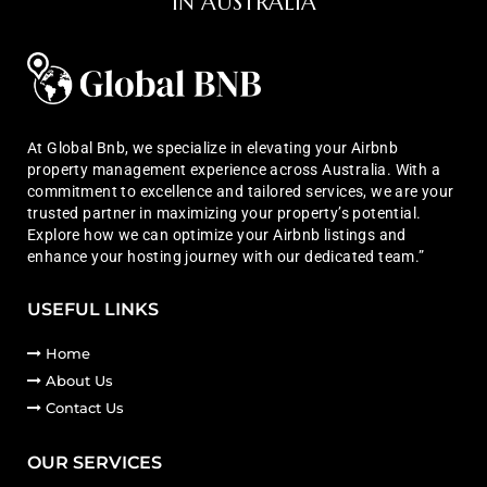
IN AUSTRALIA
At Global Bnb, we specialize in elevating your Airbnb
property management experience across Australia. With a
commitment to excellence and tailored services, we are your
trusted partner in maximizing your property’s potential.
Explore how we can optimize your Airbnb listings and
enhance your hosting journey with our dedicated team.”
USEFUL LINKS
Home
About Us
Contact Us
OUR SERVICES