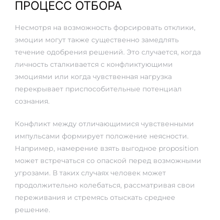
ПРОЦЕСС ОТБОРА
Несмотря на возможность форсировать отклики,
эмоции могут также существенно замедлять
течение одобрения решений. Это случается, когда
личность сталкивается с конфликтующими
эмоциями или когда чувственная нагрузка
перекрывает приспособительные потенциал
сознания.
Конфликт между отличающимися чувственными
импульсами формирует положение неясности.
Например, намерение взять выгодное proposition
может встречаться со опаской перед возможными
угрозами. В таких случаях человек может
продолжительно колебаться, рассматривая свои
переживания и стремясь отыскать среднее
решение.