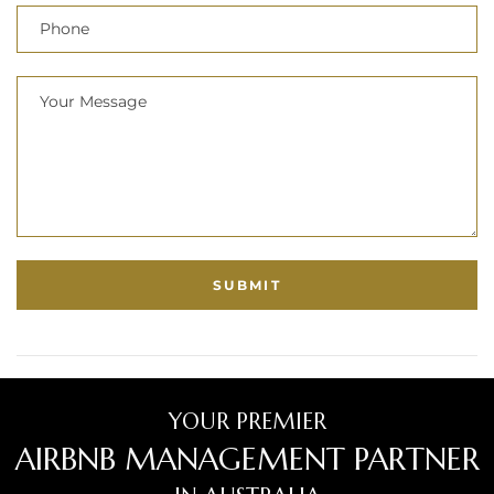
YOUR PREMIER
AIRBNB MANAGEMENT PARTNER