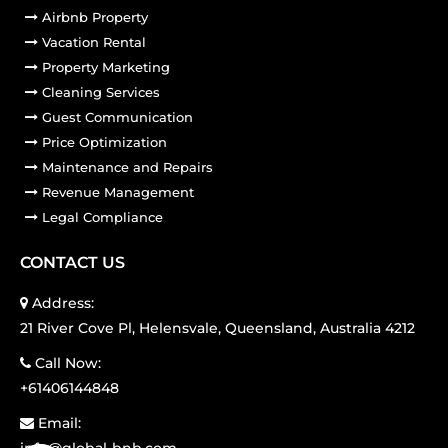
Airbnb Property
Vacation Rental
Property Marketing
Cleaning Services
Guest Communication
Price Optimization
Maintenance and Repairs
Revenue Management
Legal Compliance
CONTACT US
Address:
21 River Cove Pl, Helensvale, Queensland, Australia 4212
Call Now:
+61406144848
Email: