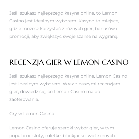
Jeśli szukasz najlepszego kasyna online, to Lemon
Casino jest idealnym wyborem. Kasyno to miejsce,
gdzie możesz korzystać z różnych gier, bonusów i
promocji, aby zwiększyć swoje szanse na wygraną.
RECENZJA GIER W LEMON CASINO
Jeśli szukasz najlepszego kasyna online, Lemon Casino
jest idealnym wyborem. Wraz z naszymi recenzjami
gier, dowiedz się, co Lemon Casino ma do
zaoferowania.
Gry w Lemon Casino
Lemon Casino oferuje szeroki wybór gier, w tym
popularne sloty, ruletke, blackjacki i wiele innych.