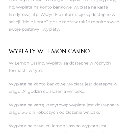
np. wypłata na konto bankowe, wypłata na kartę
kredytową, itp. Wszystkie informacje są dostępne w
sekcji “Moje konto”, gdzie możesz także monitorować
swoje postawy i wypłaty.
WYPŁATY W LEMON CASINO
W Lemon Casino, wypłaty są dostępne w różnych
formach, w tym:
Wypłata na konto bankowe: wypłata jest dostępna w
ciągu 24 godzin od złożenia wniosku.
Wypłata na kartę kredytową: wypłata jest dostępna w
ciągu 3-5 dni roboczych od złożenia wniosku.
Wypłata na e-wallet:
lemon kasyno
wypłata jest