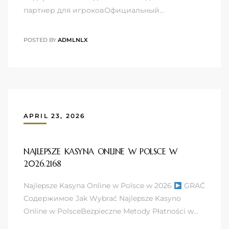
партнер для игроковОфициальный…
POSTED BY
ADMLNLX
APRIL 23, 2026
NAJLEPSZE KASYNA ONLINE W POLSCE W
2026.2168
Najlepsze Kasyna Online w Polsce w 2026
GRAĆ
Содержимое Jak Wybrać Najlepsze Kasyno
Online w PolsceBezpieczne Metody Płatności w…