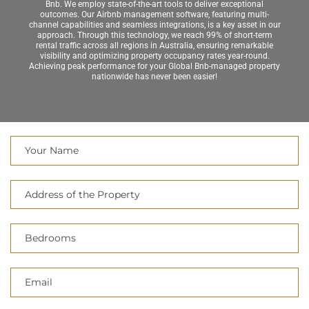
Bnb. We employ state-of-the-art tools to deliver exceptional
outcomes. Our Airbnb management software, featuring multi-
channel capabilities and seamless integrations, is a key asset in our
approach. Through this technology, we reach 99% of short-term
rental traffic across all regions in Australia, ensuring remarkable
visibility and optimizing property occupancy rates year-round.
Achieving peak performance for your Global Bnb-managed property
nationwide has never been easier!