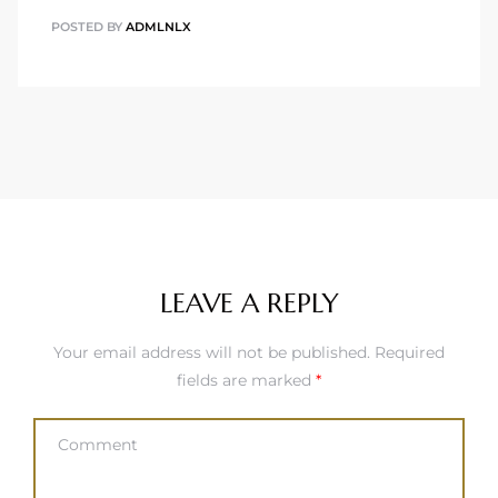
POSTED BY
ADMLNLX
LEAVE A REPLY
Your email address will not be published.
Required
fields are marked
*