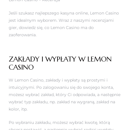
Jeśli szukasz najlepszego kasyna online, Lemon Casino
jest idealnym wyborem. Wraz z naszymi recenzjami
gier, dowiedz się, co Lemon Casino ma do
zaoferowania.
ZAKŁADY I WYPŁATY W LEMON
CASINO
W Lemon Casino, zakłady i wypłaty są prostymi i
intuicyjnymi. Po zalogowaniu się do swojego konta,
możesz wybrać zakład, który Ci odpowiada, a następnie
wybrać typ zakładu, np. zakład na wygraną, zakład na
kolor, itp.
Po wybraniu zakładu, możesz wybrać kwotę, którą
chcesz postawić, a następnie wybrać rodzaj wypłaty,