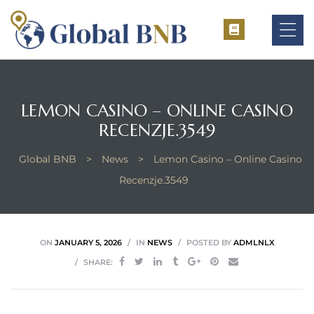
LEMON CASINO – ONLINE CASINO
ement
RECENZJE.3549
ement
Global BNB
>
News
>
Lemon Casino – Online Casino
Recenzje.3549
ON
JANUARY 5, 2026
IN
NEWS
POSTED BY
ADMLNLX
SHARE: