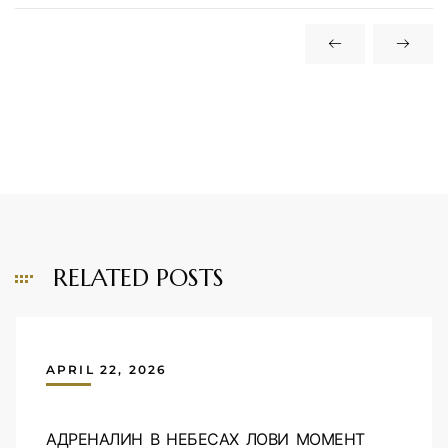
RELATED POSTS
APRIL 22, 2026
АДРЕНАЛИН В НЕБЕСАХ ЛОВИ МОМЕНТ