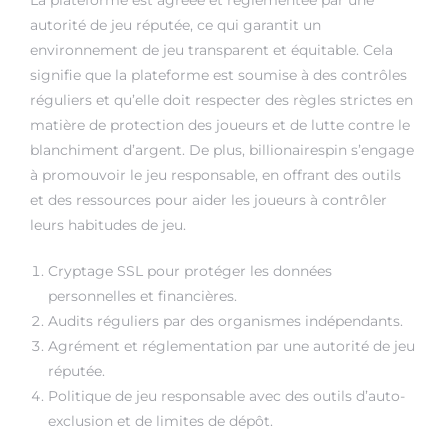
autorité de jeu réputée, ce qui garantit un
environnement de jeu transparent et équitable. Cela
signifie que la plateforme est soumise à des contrôles
réguliers et qu’elle doit respecter des règles strictes en
matière de protection des joueurs et de lutte contre le
blanchiment d’argent. De plus, billionairespin s’engage
à promouvoir le jeu responsable, en offrant des outils
et des ressources pour aider les joueurs à contrôler
leurs habitudes de jeu.
Cryptage SSL pour protéger les données
personnelles et financières.
Audits réguliers par des organismes indépendants.
Agrément et réglementation par une autorité de jeu
réputée.
Politique de jeu responsable avec des outils d’auto-
exclusion et de limites de dépôt.