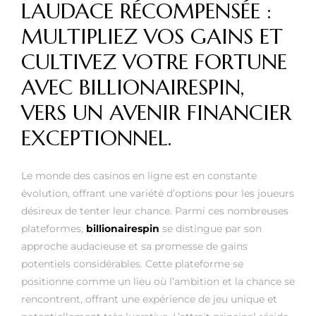
LAUDACE RÉCOMPENSÉE :
MULTIPLIEZ VOS GAINS ET
CULTIVEZ VOTRE FORTUNE
AVEC BILLIONAIRESPIN,
VERS UN AVENIR FINANCIER
EXCEPTIONNEL.
Le monde des casinos en ligne est en constante
évolution, offrant une variété d’options pour les joueurs
désireux de tenter leur chance. Parmi ces nombreuses
plateformes,
billionairespin
se distingue par son
approche audacieuse et sa promesse de gains
potentiels considérables. Cette plateforme se
positionne comme un lieu où l’ambition et la chance se
rencontrent, offrant une expérience de jeu unique et