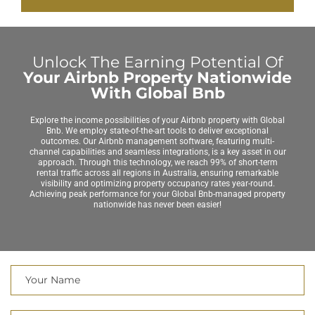
Unlock The Earning Potential Of
Your Airbnb Property Nationwide
With Global Bnb
Explore the income possibilities of your Airbnb property with Global
Bnb. We employ state-of-the-art tools to deliver exceptional
outcomes. Our Airbnb management software, featuring multi-
channel capabilities and seamless integrations, is a key asset in our
approach. Through this technology, we reach 99% of short-term
rental traffic across all regions in Australia, ensuring remarkable
visibility and optimizing property occupancy rates year-round.
Achieving peak performance for your Global Bnb-managed property
nationwide has never been easier!