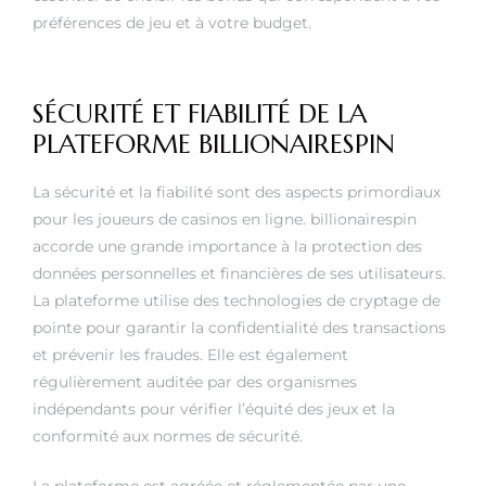
préférences de jeu et à votre budget.
SÉCURITÉ ET FIABILITÉ DE LA
PLATEFORME BILLIONAIRESPIN
La sécurité et la fiabilité sont des aspects primordiaux
pour les joueurs de casinos en ligne. billionairespin
accorde une grande importance à la protection des
données personnelles et financières de ses utilisateurs.
La plateforme utilise des technologies de cryptage de
pointe pour garantir la confidentialité des transactions
et prévenir les fraudes. Elle est également
régulièrement auditée par des organismes
indépendants pour vérifier l’équité des jeux et la
conformité aux normes de sécurité.
La plateforme est agréée et réglementée par une