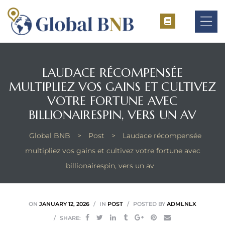
LAUDACE RÉCOMPENSÉE
MULTIPLIEZ VOS GAINS ET CULTIVEZ
ement
VOTRE FORTUNE AVEC
ement
BILLIONAIRESPIN, VERS UN AV
Global BNB
>
Post
>
Laudace récompensée
multipliez vos gains et cultivez votre fortune avec
billionairespin, vers un av
ON
JANUARY 12, 2026
IN
POST
POSTED BY
ADMLNLX
SHARE: