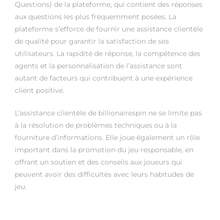
Questions) de la plateforme, qui contient des réponses
aux questions les plus fréquemment posées. La
plateforme s’efforce de fournir une assistance clientèle
de qualité pour garantir la satisfaction de ses
utilisateurs. La rapidité de réponse, la compétence des
agents et la personnalisation de l’assistance sont
autant de facteurs qui contribuent à une expérience
client positive.
L’assistance clientèle de billionairespin ne se limite pas
à la résolution de problèmes techniques ou à la
fourniture d’informations. Elle joue également un rôle
important dans la promotion du jeu responsable, en
offrant un soutien et des conseils aux joueurs qui
peuvent avoir des difficultés avec leurs habitudes de
jeu.