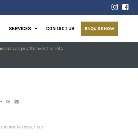
R ET ENCAISSEZ VOS PROFITS
SERVICES
CONTACT US
ENQUIRE NOW
issez vos profits avant le reto
s avant le retour sur