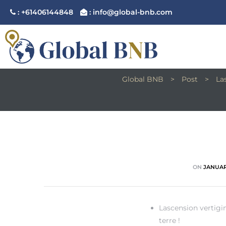
: +61406144848
: info@global-bnb.com
LASCENSION VERTIGINEUSE A
Global BNB
>
Post
>
La
ement
ement
ON
JANUARY
Lascension vertigin
terre !