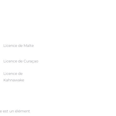
Licence de Malte
Licence de Curaçao
Licence de
Kahnawake
ce est un élément