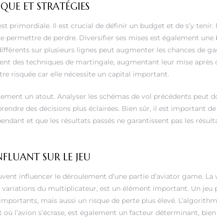
SQUE ET STRATÉGIES
st primordiale. Il est crucial de définir un budget et de s’y tenir
se permettre de perdre. Diversifier ses mises est également une 
fférents sur plusieurs lignes peut augmenter les chances de ga
isent des techniques de martingale, augmentant leur mise après
tre risquée car elle nécessite un capital important.
alement un atout. Analyser les schémas de vol précédents peut d
rendre des décisions plus éclairées. Bien sûr, il est important de
ndant et que les résultats passés ne garantissent pas les résulta
NFLUANT SUR LE JEU
vent influencer le déroulement d’une partie d’aviator game. La vol
 variations du multiplicateur, est un élément important. Un jeu pl
importants, mais aussi un risque de perte plus élevé. L’algorithm
ù l’avion s’écrase, est également un facteur déterminant, bien qu