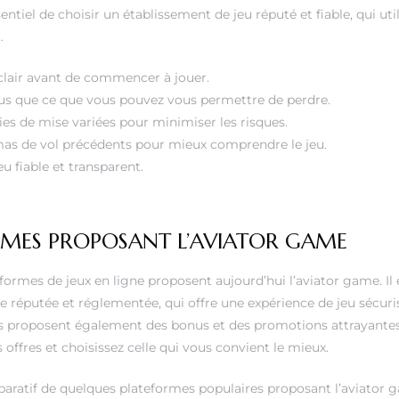
ssentiel de choisir un établissement de jeu réputé et fiable, qui ut
.
clair avant de commencer à jouer.
us que ce que vous pouvez vous permettre de perdre.
gies de mise variées pour minimiser les risques.
as de vol précédents pour mieux comprendre le jeu.
eu fiable et transparent.
RMES PROPOSANT L’AVIATOR GAME
rmes de jeux en ligne proposent aujourd’hui l’aviator game. Il
e réputée et réglementée, qui offre une expérience de jeu sécuris
s proposent également des bonus et des promotions attrayante
offres et choisissez celle qui vous convient le mieux.
aratif de quelques plateformes populaires proposant l’aviator g