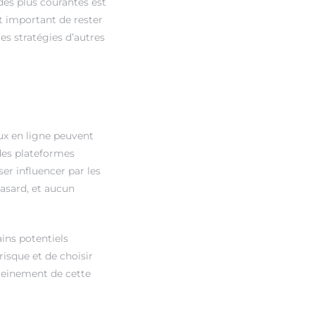
es plus courantes est
t important de rester
es stratégies d’autres
eux en ligne peuvent
 des plateformes
ser influencer par les
hasard, et aucun
ins potentiels
risque et de choisir
pleinement de cette