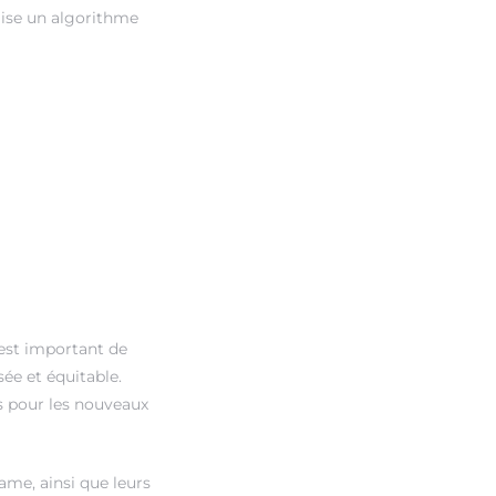
ilise un algorithme
 est important de
ée et équitable.
s pour les nouveaux
ame, ainsi que leurs