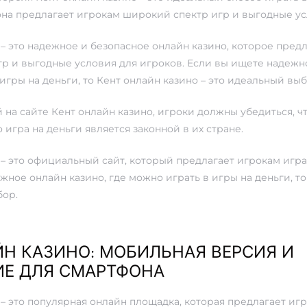
 она предлагает игрокам широкий спектр игр и выгодные ус
 – это надежное и безопасное онлайн казино, которое пред
гр и выгодные условия для игроков. Если вы ищете надежн
игры на деньги, то Кент онлайн казино – это идеальный выб
 на сайте Кент онлайн казино, игроки должны убедиться, ч
то игра на деньги является законной в их стране.
 – это официальный сайт, который предлагает игрокам играт
жное онлайн казино, где можно играть в игры на деньги, то
бор.
ЙН КАЗИНО: МОБИЛЬНАЯ ВЕРСИЯ И
Е ДЛЯ СМАРТФОНА
 – это популярная онлайн площадка, которая предлагает и