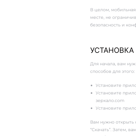
В целом, мобильная
месте, не ограничи
безопасность и кон
УСТАНОВКА
Для начала, вам ну
способов для этого:
Установите прило
Установите прило
зеркало.com
Установите прило
Вам нужно открыть о
“Скачать”. Затем, в