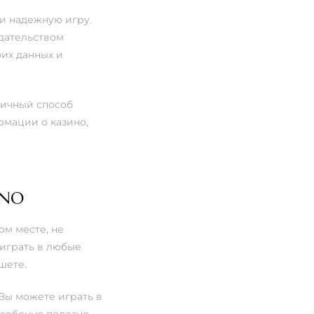
 и надежную игру.
одательством
оих данных и
личный способ
рмации о казино,
INO
ом месте, не
играть в любые
шете.
Вы можете играть в