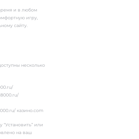
 время и в любом
комфортную игру,
ному сайту.
 доступны несколько
00.ru/
8000.ru/
000.ru/ казино.com
у “Установить” или
новлено на ваш