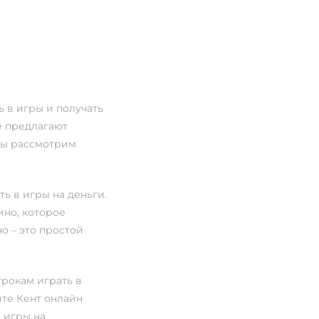
 в игры и получать
е предлагают
 мы рассмотрим
ь в игры на деньги.
ино, которое
о – это простой
грокам играть в
те Кент онлайн
в игры на