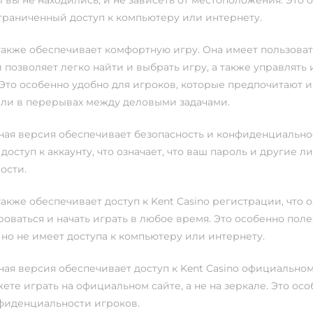
ы вы не находились, и не зависеть от местоположения. Это 
 ограниченный доступ к компьютеру или интернету.
акже обеспечивает комфортную игру. Она имеет пользова
 позволяет легко найти и выбрать игру, а также управлять
 Это особенно удобно для игроков, которые предпочитают и
ли в перерывах между деловыми задачами.
ная версия обеспечивает безопасность и конфиденциально
оступ к аккаунту, что означает, что ваш пароль и другие 
ости.
кже обеспечивает доступ к Kent Casino регистрации, что оз
ваться и начать играть в любое время. Это особенно полез
, но не имеет доступа к компьютеру или интернету.
ная версия обеспечивает доступ к Kent Casino официальному
жете играть на официальном сайте, а не на зеркале. Это ос
фиденциальности игроков.