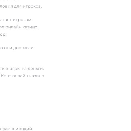
ловия для игроков.
лагает игрокам
ое онлайн казино,
ор.
то они достигли
ь в игры на деньги.
 Кент онлайн казино
грокам широкий