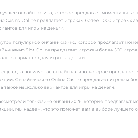
о лучшее онлайн-казино, которое предлагает моментальные
о Casino Online предлагает игрокам более 1 000 игровых ав
риантов для игры на деньги.
о другое популярное онлайн-казино, которое предлагает мом
йн-казино Slot Online предлагает игрокам более 500 игров
колько вариантов для игры на деньги.
это еще одно популярное онлайн-казино, которое предлагае
кции. Онлайн-казино Online Casino предлагает игрокам бо
 а также несколько вариантов для игры на деньги.
ассмотрели топ-казино онлайн 2026, которые предлагают 
кции. Мы надеем, что это поможет вам в выборе лучшего о