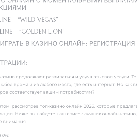
НО ОНЛАЙН С МОМЕНТАЛЬНЫМИ ВЫПЛАТА
КЦИЯМИ
LINE – “WILD VEGAS”
LINE – “GOLDEN LION”
 ИГРАТЬ В КАЗИНО ОНЛАЙН: РЕГИСТРАЦИЯ
ТРАЦИИ:
-казино продолжают развиваться и улучшать свои услуги. Т
любое время и из любого места, где есть интернет. Но как 
орое соответствует вашим потребностям?
том, рассмотрев топ-казино онлайн 2026, которые предла
кции. Ниже вы найдете наш список лучших онлайн-казино,
о внимания.
026: