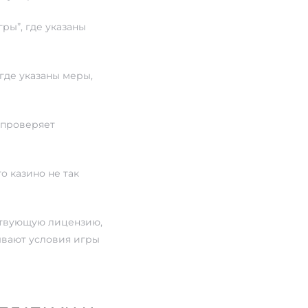
ры”, где указаны
 где указаны меры,
 проверяет
о казино не так
ствующую лицензию,
ывают условия игры