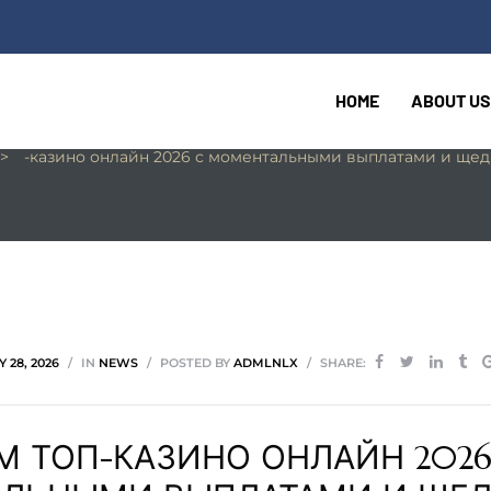
HOME
ABOUT US
 МОМЕНТАЛЬНЫМИ ВЫПЛАТАМИ И ЩЕ
>
-казино онлайн 2026 с моментальными выплатами и щед
 28, 2026
IN
NEWS
POSTED BY
ADMLNLX
SHARE:
М ТОП-КАЗИНО ОНЛАЙН 2026