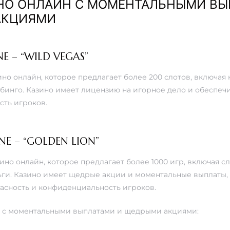
ИНО ОНЛАЙН С МОМЕНТАЛЬНЫМИ ВЫ
АКЦИЯМИ
NE – “WILD VEGAS”
зино онлайн, которое предлагает более 200 слотов, включая
и бинго. Казино имеет лицензию на игорное дело и обеспеч
ть игроков.
NE – “GOLDEN LION”
азино онлайн, которое предлагает более 1000 игр, включая с
ьги. Казино имеет щедрые акции и моментальные выплаты, 
асность и конфиденциальность игроков.
йн с моментальными выплатами и щедрыми акциями: