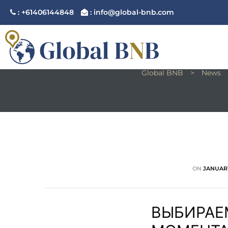
: +61406144848
: info@global-bnb.com
-КАЗИНО ОНЛАЙН 2026 С
Global BNB
>
News
ement
ement
ON
JANUARY
ВЫБИРАЕ