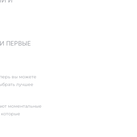
МИ И
 И ПЕРВЫЕ
еперь вы можете
выбрать лучшее
гают моментальные
 которые