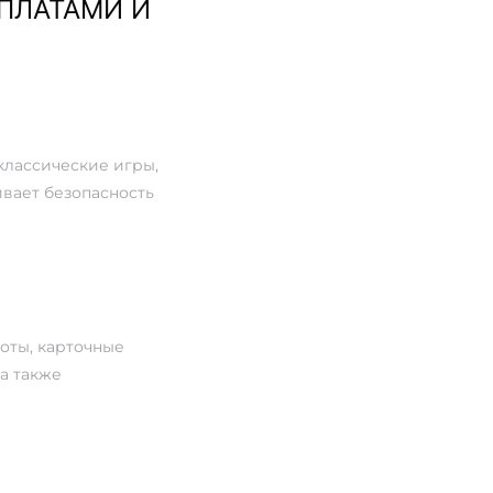
ПЛАТАМИ И
 классические игры,
ивает безопасность
лоты, карточные
а также