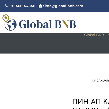
: +61406144848
: info@global-bnb.com
КАЗИНО – ОФИЦ
Global BNB
ement
ement
ON
JANUARY
ПИН АП К