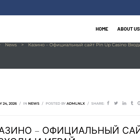
HOME
ABOUT US
ИАЛЬНЫЙ САЙТ PIN UP CASINO ВХОД
>
News
>
Казино – Официальный сайт Pin Up Casino Входи
 24, 2026
IN
NEWS
POSTED BY
ADMLNLX
SHARE:
АЗИНО – ОФИЦИАЛЬНЫЙ САЙТ