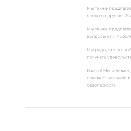
Мы также предлагае
деньги и другие. Эт
Мы также предлагае
вопросы или пробл
Мы рады, что вы выб
получать удовольст
Важно! Мы рекоменд
поможет вамavoid 
безопасности.