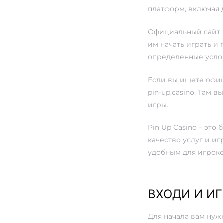
платформ, включая 
Официальный сайт P
им начать играть и
определенные услов
Если вы ищете офиц
pin-up.casino. Там 
игры.
Pin Up Casino – эт
качество услуг и иг
удобным для игроко
ВХОДИ И ИГР
Для начала вам нужн