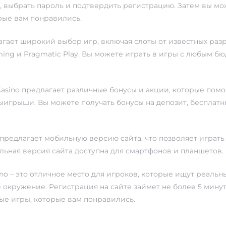
, выбрать пароль и подтвердить регистрацию. Затем вы мо
рые вам понравились.
лагает широкий выбор игр, включая слоты от известных раз
ming и Pragmatic Play. Вы можете играть в игры с любым б
Casino предлагает различные бонусы и акции, которые помо
выигрыши. Вы можете получать бонусы на депозит, бесплат
 предлагает мобильную версию сайта, что позволяет играть
льная версия сайта доступна для смартфонов и планшетов.
sino – это отличное место для игроков, которые ищут реал
 окружение. Регистрация на сайте займет не более 5 минут
бые игры, которые вам понравились.