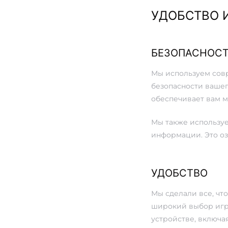
УДОБСТВО И
БЕЗОПАСНОС
Мы используем со
безопасности вашег
обеспечивает вам м
Мы также используе
информации. Это оз
УДОБСТВО
Мы сделали все, чт
широкий выбор игр,
устройстве, включа