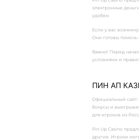
Pin Up Casino пред
электронные деньги
удобен.
Если у вас возникн
Они готовы помочь 
Важно! Перед начал
условиями и прави
ПИН АП КАЗ
Официальный сайт P
бонусы и выигрыват
для игроков из Рос
Pin Up Casino предл
другие. Игроки мог