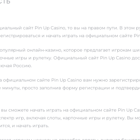
СТЬ
альный сайт Pin Up Casino, то вы на правом пути. В этом 
егистрироваться и начать играть на официальном сайте Pin
о популярный онлайн-казино, которое предлагает игрокам ши
точные игры и рулетку. Официальный сайт Pin Up Casino до
лючая Россию.
на официальном сайте Pin Up Casino вам нужно зарегистрир
е минуты, просто заполнив форму регистрации и подтверд
вы сможете начать играть на официальном сайте Pin Up Cas
пектр игр, включая слоты, карточные игры и рулетку. Вы м
тся, и начать играть.