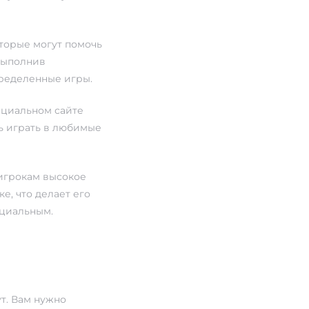
оторые могут помочь
 выполнив
пределенные игры.
ициальном сайте
ть играть в любимые
 игрокам высокое
е, что делает его
ициальным.
ут. Вам нужно