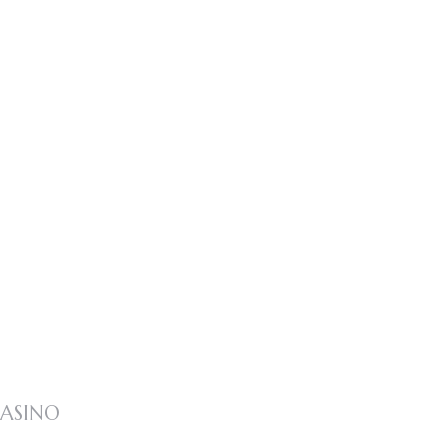
ASINO