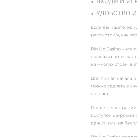
ВХОДИ И ИГР
УДОБСТВО И
Если вы ищете офици
рассмотрим, как зар
Pin Up Casino – эт
включая слоты, кар
из многих стран, вк
Для
пин ап
начала и
можно сделать в сч
возраст.
После регистрации 
доступен широкий с
деньги или на беспл