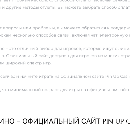
лагает игрокам несколько способов оплаты, включая банковс
 и другие методы оплаты. Вы можете выбрать способ оплат
ут вопросы или проблемы, вы можете обратиться к поддержк
окам несколько способов связи, включая чат, электронную 
sino – это отличный выбор для игроков, которые ищут офиц
но. Официальный сайт доступен для игроков из многих стра
ам широкий спектр игр.
сейчас и начните играть на официальном сайте Pin Up Casi
 что минимальный возраст для игры на официальном сайте P
ИНО – ОФИЦИАЛЬНЫЙ САЙТ PIN UP C