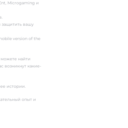
nt, Microgaming и
в.
ы защитить вашу
bile version of the
ы можете найти
ас возникнут какие-
 ее истории.
кательный опыт и