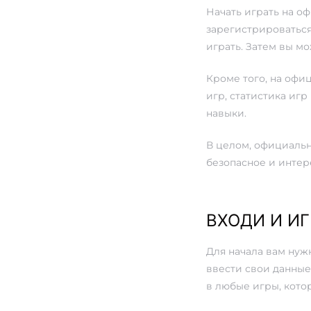
Начать играть на о
зарегистрироваться
играть. Затем вы мо
Кроме того, на офи
игр, статистика игр
навыки.
В целом, официальн
безопасное и интер
ВХОДИ И ИГР
Для начала вам нужн
ввести свои данные
в любые игры, кото