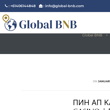
: +61406144848
: info@global-bnb.com
КАЗИНО – ОФИЦИА
Global BNB
>
ement
ement
ON
JANUARY
ПИН АП К