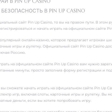
АЙ В PIN UP CASINO
 БЕЗОПАСНОСТЬ В PIN UP CASINO
альный сайт Pin Up Casino, то вы на правом пути. В этом 
егистрироваться и начать играть на официальном сайте Pin
о популярный онлайн-казино, которое предлагает игрокам ши
точные игры и рулетку. Официальный сайт Pin Up Casino до
лючая Россию.
грать на официальном сайте Pin Up Casino вам нужно зарег
итанные минуты, просто заполнив форму регистрации и по
вы сможете начать играть на официальном сайте Pin Up Cas
пектр игр, включая слоты, карточные игры и рулетку. Вы м
атные деньги, если вы хотите попробовать игру.