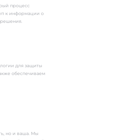
трый процесс
уп к информации о
 решения.
ологии для защиты
также обеспечиваем
ь, но и ваша. Мы