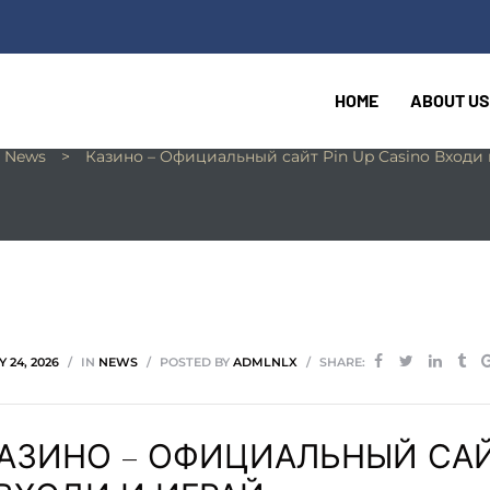
HOME
ABOUT US
ЛЬНЫЙ САЙТ PIN UP CASINO ВХОДИ 
News
>
Казино – Официальный сайт Pin Up Casino Входи и
 24, 2026
IN
NEWS
POSTED BY
ADMLNLX
SHARE:
АЗИНО – ОФИЦИАЛЬНЫЙ САЙТ