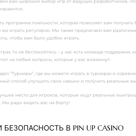
аем вам широкий выбор игр от ведущих разработчиков, чт
онравится.
сть программа лояльности, которая позволяет вам получать 
 вы играть регулярно. Мы также предлагаем вам различны
ты, чтобы вам было удобно играть.
грах, то не беспокойтесь – у нас есть команда поддержки, 
етит на любые вопросы, которые у вас возникнут.
аздел “Турниры”, где вы можете играть в турнирах и соревн
чный способ улучшить свои навыки и получить реальные в
о лучшее место для игроков, которые ищут реальные выигры
 Мы рады видеть вас на борту!
 БЕЗОПАСНОСТЬ В PIN UP CASINO