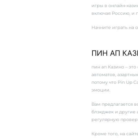
игры в онлайн-казин
включая Россию, и 
Начните играть на 
ПИН АП КАЗ
пин ап
Казино – это
автоматов, азартны
потому что Pin Up C
эмоции.
Вам предлагается во
блэкджек и другие 
регулярную провер
Кроме того, на сайт