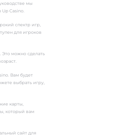
руководстве мы
 Up Casino.
рокий спектр игр,
ступен для игроков
. Это можно сделать
озраст.
ino. Вам будет
ожете выбрать игру,
кие карты,
ы, который вам
иальный сайт для