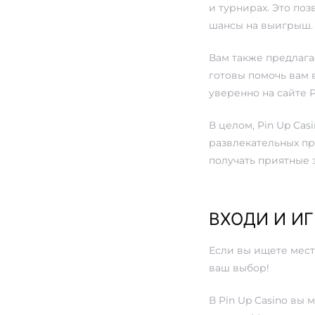
и турнирах. Это по
шансы на выигрыш.
Вам также предлага
готовы помочь вам 
уверенно на сайте P
В целом, Pin Up Ca
развлекательных пр
получать приятные э
ВХОДИ И ИГ
Если вы ищете место
ваш выбор!
В Pin Up Casino вы 