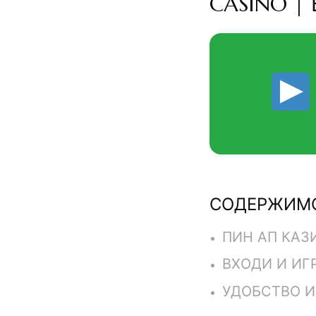
CASINO |
rs
СОДЕРЖИМ
ПИН АП КАЗ
ВХОДИ И ИГ
УДОБСТВО И