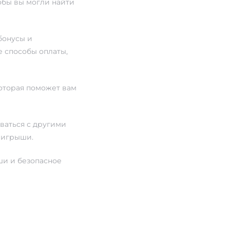
обы вы могли найти
бонусы и
е способы оплаты,
которая поможет вам
оваться с другими
ыигрыши.
ши и безопасное