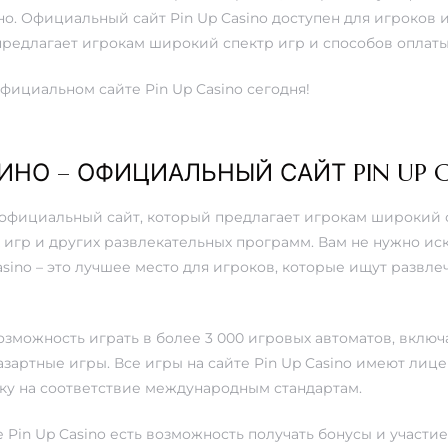
о. Официальный сайт Pin Up Casino доступен для игроков и
предлагает игрокам широкий спектр игр и способов оплаты
официальном сайте Pin Up Casino сегодня!
ИНО – ОФИЦИАЛЬНЫЙ САЙТ PIN UP C
 официальный сайт, который предлагает игрокам широкий 
х игр и других развлекательных программ. Вам не нужно иск
asino – это лучшее место для игроков, которые ищут развл
зможность играть в более 3 000 игровых автоматов, включа
азартные игры. Все игры на сайте Pin Up Casino имеют лиц
ку на соответствие международным стандартам.
е Pin Up Casino есть возможность получать бонусы и участи