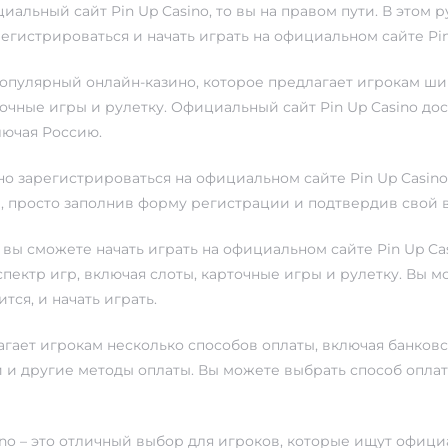
альный сайт Pin Up Casino, то вы на правом пути. В этом 
егистрироваться и начать играть на официальном сайте Pin
о популярный онлайн-казино, которое предлагает игрокам ши
точные игры и рулетку. Официальный сайт Pin Up Casino до
лючая Россию.
но зарегистрироваться на официальном сайте Pin Up Casino
, просто заполнив форму регистрации и подтвердив свой в
вы сможете начать играть на официальном сайте Pin Up Cas
пектр игр, включая слоты, карточные игры и рулетку. Вы м
тся, и начать играть.
лагает игрокам несколько способов оплаты, включая банковс
 и другие методы оплаты. Вы можете выбрать способ оплат
sino – это отличный выбор для игроков, которые ищут офиц