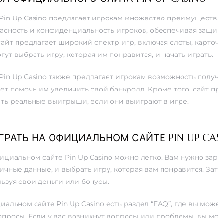
in Up Casino предлагает игрокам множество преимуществ. 
асность и конфиденциальность игроков, обеспечивая защ
сайт предлагает широкий спектр игр, включая слоты, карто
гут выбрать игру, которая им понравится, и начать играть.
in Up Casino также предлагает игрокам возможность получ
ет помочь им увеличить свой банкролл. Кроме того, сайт п
ть реальные выигрыши, если они выиграют в игре.
ГРАТЬ НА ОФИЦИАЛЬНОМ САЙТЕ PIN UP CA
фициальном сайте Pin Up Casino можно легко. Вам нужно за
личные данные, и выбрать игру, которая вам понравится. З
льзуя свои деньги или бонусы.
иальном сайте Pin Up Casino есть раздел “FAQ”, где вы мож
опросы. Если у вас возникнут вопросы или проблемы, вы м