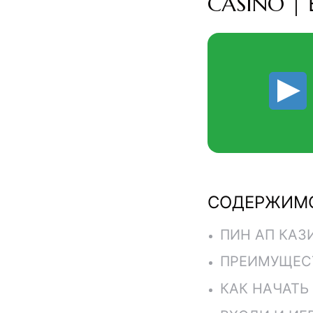
CASINO |
rs
СОДЕРЖИМ
ПИН АП КАЗ
ПРЕИМУЩЕСТ
КАК НАЧАТЬ