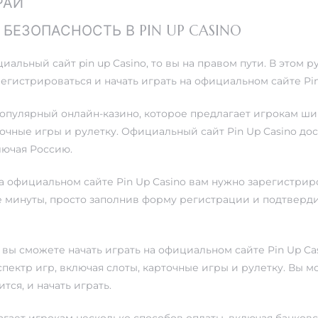
РАЙ
 БЕЗОПАСНОСТЬ В PIN UP CASINO
циальный сайт
pin up
Casino, то вы на правом пути. В этом 
егистрироваться и начать играть на официальном сайте Pin
о популярный онлайн-казино, которое предлагает игрокам ши
точные игры и рулетку. Официальный сайт Pin Up Casino до
лючая Россию.
на официальном сайте Pin Up Casino вам нужно зарегистрир
е минуты, просто заполнив форму регистрации и подтверд
вы сможете начать играть на официальном сайте Pin Up Cas
пектр игр, включая слоты, карточные игры и рулетку. Вы м
тся, и начать играть.