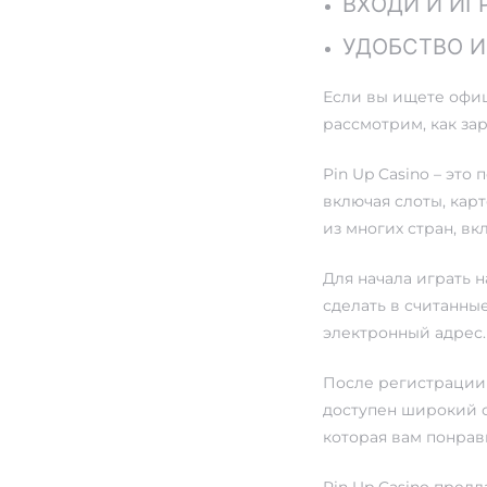
ВХОДИ И ИГ
УДОБСТВО И
Если вы ищете офи
рассмотрим, как зар
Pin Up Casino – эт
включая слоты, кар
из многих стран, вк
Для начала играть 
сделать в считанны
электронный адрес.
После регистрации 
доступен широкий с
которая вам понрави