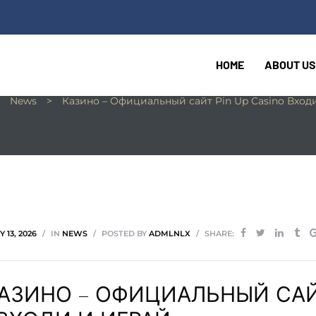
HOME
ABOUT US
ИАЛЬНЫЙ САЙТ PIN UP CASINO ВХОД
>
News
>
Казино – Официальный сайт Pin Up Casino Входи
 13, 2026
IN
NEWS
POSTED BY
ADMLNLX
SHARE:
АЗИНО – ОФИЦИАЛЬНЫЙ САЙТ