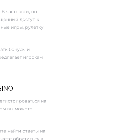
В частности, он
ищенный доступ к
чные игры, рулетку
ать бонусы и
редлагает игрокам
SINO
регистрироваться на
атем вы можете
ете найти ответы на
ожете обратиться к