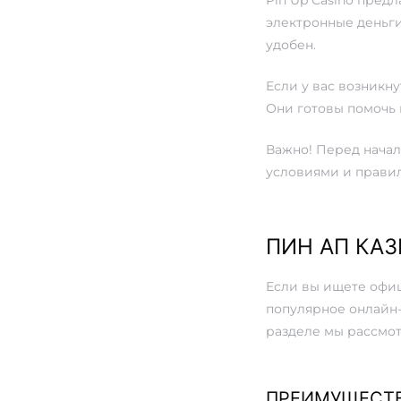
Pin Up Casino пред
электронные деньги
удобен.
Если у вас возникн
Они готовы помочь 
Важно! Перед начал
условиями и прави
ПИН АП КАЗ
Если вы ищете офици
популярное онлайн-
разделе мы рассмот
ПРЕИМУЩЕСТВ