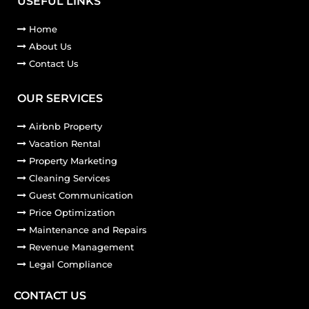
USEFUL LINKS
Home
About Us
Contact Us
OUR SERVICES
Airbnb Property
Vacation Rental
Property Marketing
Cleaning Services
Guest Communication
Price Optimization
Maintenance and Repairs
Revenue Management
Legal Compliance
CONTACT US