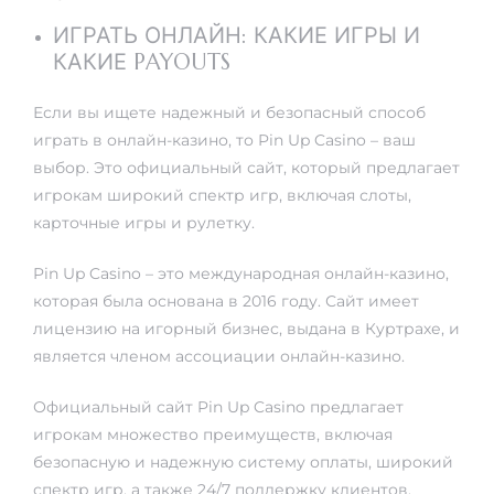
ИГРАТЬ ОНЛАЙН: КАКИЕ ИГРЫ И
КАКИЕ PAYOUTS
Если вы ищете надежный и безопасный способ
играть в онлайн-казино, то Pin Up Casino – ваш
выбор. Это официальный сайт, который предлагает
игрокам широкий спектр игр, включая слоты,
карточные игры и рулетку.
Pin Up Casino – это международная онлайн-казино,
которая была основана в 2016 году. Сайт имеет
лицензию на игорный бизнес, выдана в Куртрахе, и
является членом ассоциации онлайн-казино.
Официальный сайт Pin Up Casino предлагает
игрокам множество преимуществ, включая
безопасную и надежную систему оплаты, широкий
спектр игр, а также 24/7 поддержку клиентов.