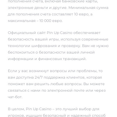
пополнения счета, включая банковские карты,
электронные деньги и другие. Минимальная сумма
для пополнения счета составляет 10 евро, а
максимальная – 10 000 евро.
Официальный сайт Pin Up Casino обеспечивает
безопасность вашей игры, используя современные
технологии шифрования и проверку. Вам не нужно
беспокоиться о безопасности вашей личной
информации и финансовых транзакций.
Если у вас возникнут вопросы или проблемы, то
вам доступна 24/7 поддержка клиентов, которая
поможет вам решить любые вопросы. Вы можете
связаться с нами по электронной почте или через
чат-бот.
В целом, Pin Up Casino – это лучший выбор для
игроков, ищущих безопасный и надежный способ