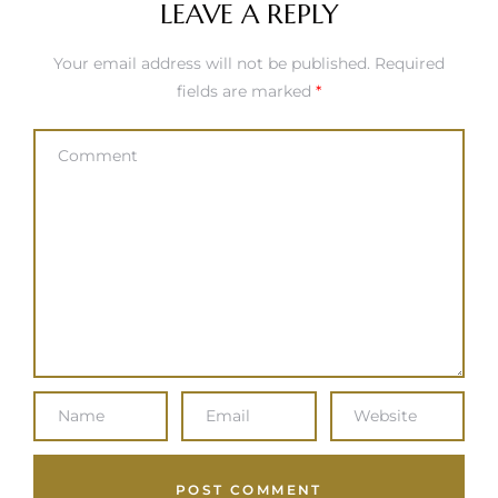
LEAVE A REPLY
Your email address will not be published.
Required
fields are marked
*