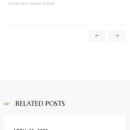
испытать наши игры!
RELATED POSTS