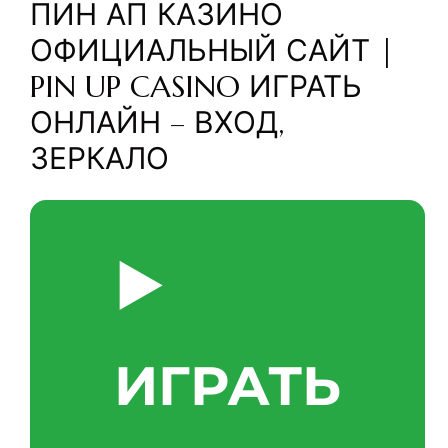
ПИН АП КАЗИНО
rs
rs
ОФИЦИАЛЬНЫЙ САЙТ |
PIN UP CASINO ИГРАТЬ
ОНЛАЙН – ВХОД,
ЗЕРКАЛО
▶️
ИГРАТЬ