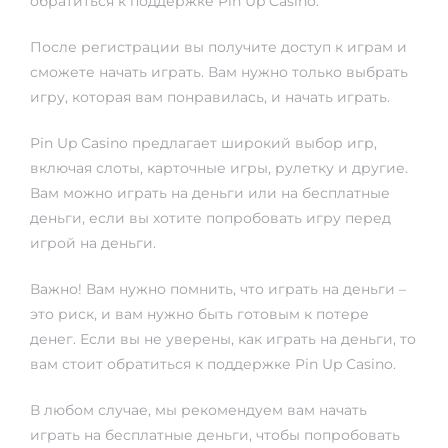
обратиться к поддержке Pin Up Casino.
После регистрации вы получите доступ к играм и
сможете начать играть. Вам нужно только выбрать
игру, которая вам понравилась, и начать играть.
Pin Up Casino предлагает широкий выбор игр,
включая слоты, карточные игры, рулетку и другие.
Вам можно играть на деньги или на бесплатные
деньги, если вы хотите попробовать игру перед
игрой на деньги.
Важно! Вам нужно помнить, что играть на деньги –
это риск, и вам нужно быть готовым к потере
денег. Если вы не уверены, как играть на деньги, то
вам стоит обратиться к поддержке Pin Up Casino.
В любом случае, мы рекомендуем вам начать
играть на бесплатные деньги, чтобы попробовать