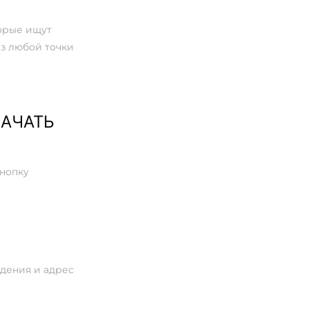
торые ищут
из любой точки
НАЧАТЬ
кнопку
ждения и адрес