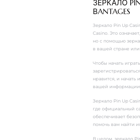
ЗЕРКАЛО PI
ВANTAGES
Зеркало Pin Up Casi
Casino. Это означае
но с помощью зерка
в вашей стране или
Чтобы начать играть
зарегистрироваться
нравится, и начать
вашей информации,
Зеркало Pin Up Casi
где официальный сай
обеспечивает безоп
помочь вам найти и
В целом, зеркало Pi