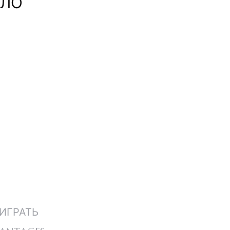
АЛО
 ИГРАТЬ