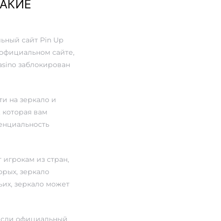
КАКИЕ
льный сайт Pin Up
а официальном сайте,
asino заблокирован
ти на зеркало и
, которая вам
денциальность
 игрокам из стран,
орых, зеркало
их, зеркало может
, если официальный