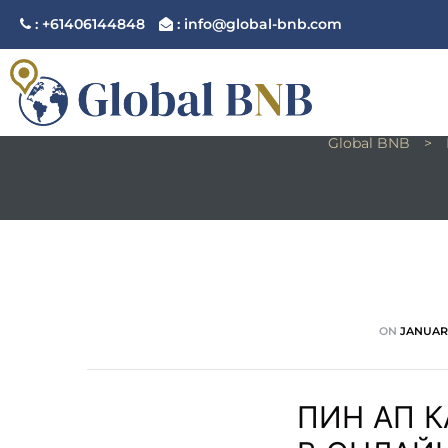
: +61406144848
: info@global-bnb.com
КАЗИНО ОФИЦИАЛЬ
Global BNB
>
ement
ement
ON
JANUARY
ПИН АП 