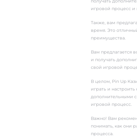
получать дополните
игровой процесс и
Также, вам предлаг
время. Это отличны
преимущества.
Вам предлагается в
и получать дополни
свой игровой проце
В целом, Pin Up Каз
играть и настроить
дополнительными ср
игровой процесс.
Важно! Вам рекомен
понимать, как они 
процесса.