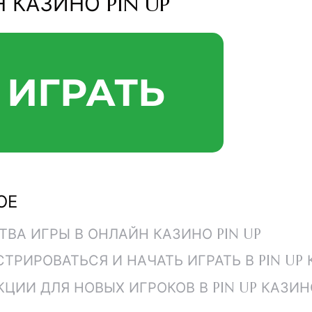
 КАЗИНО PIN UP
ИГРАТЬ
ОЕ
ВА ИГРЫ В ОНЛАЙН КАЗИНО PIN UP
СТРИРОВАТЬСЯ И НАЧАТЬ ИГРАТЬ В PIN UP
КЦИИ ДЛЯ НОВЫХ ИГРОКОВ В PIN UP КАЗИН