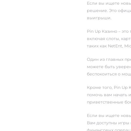
Если вы ищете новы
решение. Это офици
выигрыши.
Pin Up Казино – эт
включая слоты, кар
таких как NetEnt, Mi
Один из главных пре
можете быть уверен
беспокоиться о мош
Кроме того, Pin Up
помочь вам начать 
приветственные бону
Если вы ищете новый
Вам доступны игры 
финансовых операц