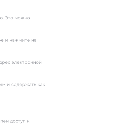
о. Это можно
ре и нажмите на
адрес электронной
ым и содержать как
пен доступ к