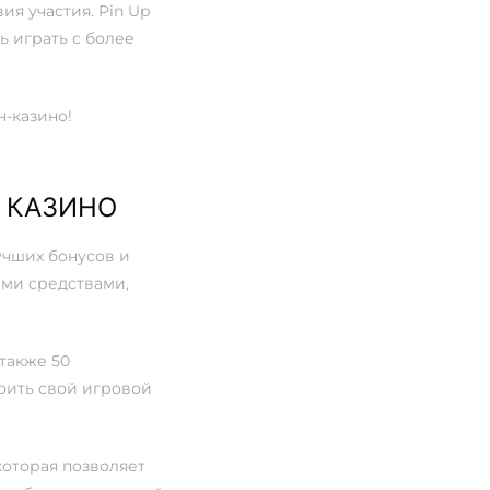
ия участия. Pin Up
ь играть с более
н-казино!
P КАЗИНО
лучших бонусов и
ыми средствами,
 также 50
роить свой игровой
которая позволяет