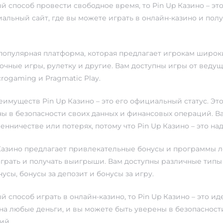
й способ провести свободное время, то Pin Up Казино – эт
альный сайт, где вы можете играть в онлайн-казино и пол
о популярная платформа, которая предлагает игрокам широк
точные игры, рулетку и другие. Вам доступны игры от веду
crogaming и Pragmatic Play.
имуществ Pin Up Казино – это его официальный статус. Это 
ы в безопасности своих данных и финансовых операций. В
енничестве или потерях, потому что Pin Up Казино – это н
 Казино предлагает привлекательные бонусы и программы л
играть и получать выигрыши. Вам доступны различные типы
сы, бонусы за депозит и бонусы за игру.
 способ играть в онлайн-казино, то Pin Up Казино – это и
на любые деньги, и вы можете быть уверены в безопасност
ий.