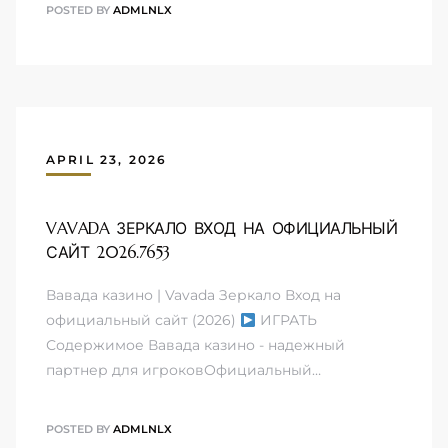
POSTED BY
ADMLNLX
APRIL 23, 2026
VAVADA ЗЕРКАЛО ВХОД НА ОФИЦИАЛЬНЫЙ
САЙТ 2026.7653
Вавада казино | Vavada Зеркало Вход на
официальный сайт (2026)
ИГРАТЬ
Содержимое Вавада казино - надежный
партнер для игроковОфициальный…
POSTED BY
ADMLNLX