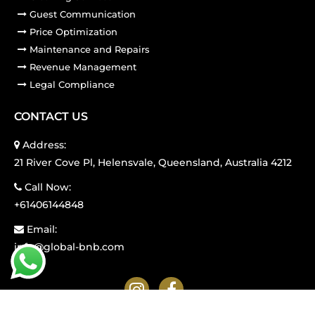
Guest Communication
Price Optimization
Maintenance and Repairs
Revenue Management
Legal Compliance
CONTACT US
Address:
21 River Cove Pl, Helensvale, Queensland, Australia 4212
Call Now:
+61406144848
Email:
info@global-bnb.com