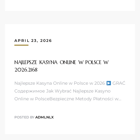
APRIL 23, 2026
NAJLEPSZE KASYNA ONLINE W POLSCE W
2026.2168
Najlepsze Kasyna Online w Polsce w 2026
GRAĆ
Содержимое Jak Wybrać Najlepsze Kasyno
Online w PolsceBezpieczne Metody Płatności w…
POSTED BY
ADMLNLX