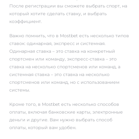
После регистрации вы сможете выбрать спорт, на
который хотите сделать ставку, и выбрать
коэффициент.
Важно помнить, что в Mostbet есть несколько типов
ставок: одинарная, экспресс и системная.
Одинарная ставка – это ставка на конкретный
спортсмен или команду, экспресс-ставка – это
ставка на несколько спортсменов или команд, а
системная ставка – это ставка на несколько
спортсменов или команд, но с использованием
системы.
Кроме того, в Mostbet есть несколько способов
оплаты, включая банковские карты, электронные
деньги и другие. Вам нужно выбрать способ
оплаты, который вам удобен.