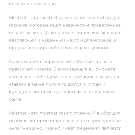
бонусы и промокоды.
Mostbet – это
mostbet casino
отличный выбор для
игроков, которые ищут надежное и проверенное
онлайн-казино. Казино имеет лицензию, является
безопасным и надежным местом для игроков, и
предлагает широкий спектр игр и функций.
Если вы ищете зеркало сайта Mostbet, то вы в
правильном месте. В этом зеркале вы сможете
найти все необходимые информацию о казино и
ставках, а также получить доступ к играм и
функциям, которые доступны на официальном
сайте.
Mostbet – это
mostbet casino
отличный выбор для
игроков, которые ищут надежное и проверенное
онлайн-казино. Казино имеет лицензию, является