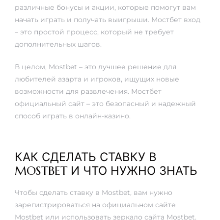
различные бонусы и акции, которые помогут вам
начать играть и получать выигрыши. Мостбет вход
– это простой процесс, который не требует
дополнительных шагов.
В целом, Mostbet – это лучшее решение для
любителей азарта и игроков, ищущих новые
возможности для развлечения. Мостбет
официальный сайт – это безопасный и надежный
способ играть в онлайн-казино.
КАК СДЕЛАТЬ СТАВКУ В
MOSTBET И ЧТО НУЖНО ЗНАТЬ
Чтобы сделать ставку в Mostbet, вам нужно
зарегистрироваться на официальном сайте
Mostbet или использовать зеркало сайта Mostbet.