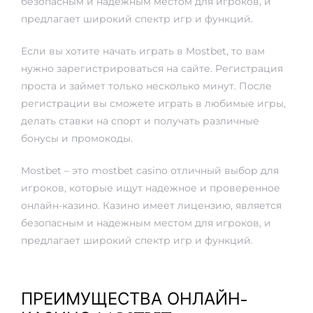
безопасным и надежным местом для игроков, и
предлагает широкий спектр игр и функций.
Если вы хотите начать играть в Mostbet, то вам
нужно зарегистрироваться на сайте. Регистрация
проста и займет только несколько минут. После
регистрации вы сможете играть в любимые игры,
делать ставки на спорт и получать различные
бонусы и промокоды.
Mostbet – это
mostbet casino
отличный выбор для
игроков, которые ищут надежное и проверенное
онлайн-казино. Казино имеет лицензию, является
безопасным и надежным местом для игроков, и
предлагает широкий спектр игр и функций.
ПРЕИМУЩЕСТВА ОНЛАЙН-