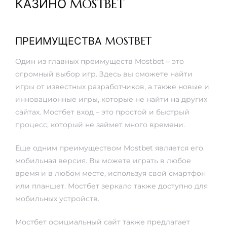
КАЗИНО MOSTBET
ПРЕИМУЩЕСТВА MOSTBET
Один из главных преимуществ Mostbet – это
огромный выбор игр. Здесь вы сможете найти
игры от известных разработчиков, а также новые и
инновационные игры, которые не найти на других
сайтах. Мостбет вход – это простой и быстрый
процесс, который не займет много времени.
Еще одним преимуществом Mostbet является его
мобильная версия. Вы можете играть в любое
время и в любом месте, используя свой смартфон
или планшет. Мостбет зеркало также доступно для
мобильных устройств.
Мостбет официальный сайт также предлагает