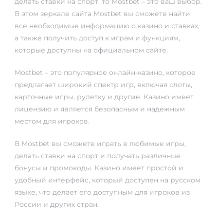
делать ставки на спорт, то Mostbet – это ваш выбор.
В этом зеркале сайта Mostbet вы сможете найти
все необходимые информацию о казино и ставках,
а также получить доступ к играм и функциям,
которые доступны на официальном сайте.
Mostbet – это популярное онлайн-казино, которое
предлагает широкий спектр игр, включая слоты,
карточные игры, рулетку и другие. Казино имеет
лицензию и является безопасным и надежным
местом для игроков.
В Mostbet вы сможете играть в любимые игры,
делать ставки на спорт и получать различные
бонусы и промокоды. Казино имеет простой и
удобный интерфейс, который доступен на русском
языке, что делает его доступным для игроков из
России и других стран.