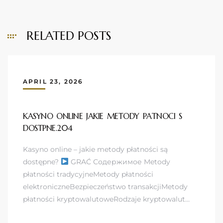
RELATED POSTS
APRIL 23, 2026
KASYNO ONLINE JAKIE METODY PATNOCI S
DOSTPNE.204
Kasyno online – jakie metody płatności są
dostępne?
GRAĆ Содержимое Metody
płatności tradycyjneMetody płatności
elektroniczneBezpieczeństwo transakcjiMetody
płatności kryptowalutoweRodzaje kryptowalut…