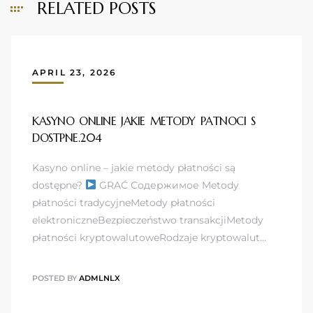
RELATED POSTS
APRIL 23, 2026
KASYNO ONLINE JAKIE METODY PATNOCI S
DOSTPNE.204
Kasyno online – jakie metody płatności są
dostępne?
GRAĆ Содержимое Metody
płatności tradycyjneMetody płatności
elektroniczneBezpieczeństwo transakcjiMetody
płatności kryptowalutoweRodzaje kryptowalut…
POSTED BY
ADMLNLX