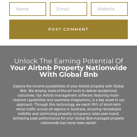
Unlock The Earning Potential Of
Your Airbnb Property Nationwide
With Global Bnb
Explore the income possibilities of your Airbnb property with Global
Bnb. We employ state-of-the-art tools to deliver exceptional
outcomes. Our Airbnb management software, featuring multi-
channel capabilities and seamless integrations, is a key asset in our
approach. Through this technology, we reach 99% of short-term
rental traffic across all regions in Australia, ensuring remarkable
visibility and optimizing property occupancy rates year-round.
Achieving peak performance for your Global Bnb-managed property
nationwide has never been easier!