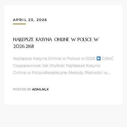
APRIL 23, 2026
NAJLEPSZE KASYNA ONLINE W POLSCE W
2026.2168
Najlepsze Kasyna Online w Polsce w 2026
GRAĆ
Содержимое Jak Wybrać Najlepsze Kasyno
Online w PolsceBezpieczne Metody Płatności w…
POSTED BY
ADMLNLX