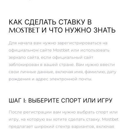
КАК СДЕЛАТЬ СТАВКУ В
MOSTBET И ЧТО НУЖНО ЗНАТЬ
Для начала вам нужно зарегистрироваться на
официальном сайте Mostbet или использовать
зеркало сайта, если официальный сайт
заблокирован в вашей стране. Вам нужно ввести
свои личные данные, включая имя, фамилию, дату
рождения и адрес электронной почты.
ШАГ 1: ВЫБЕРИТЕ СПОРТ ИЛИ ИГРУ
После регистрации вам нужно выбрать спорт или
игру, на которую вы хотите сделать ставку. Mostbet
предлагает широкий спектр вариантов, включая