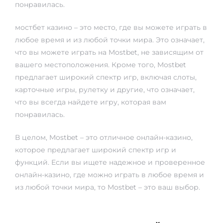
понравилась.
мостбет казино
– это место, где вы можете играть в
любое время и из любой точки мира. Это означает,
что вы можете играть на Mostbet, не зависящим от
вашего местоположения. Кроме того, Mostbet
предлагает широкий спектр игр, включая слоты,
карточные игры, рулетку и другие, что означает,
что вы всегда найдете игру, которая вам
понравилась.
В целом, Mostbet – это отличное онлайн-казино,
которое предлагает широкий спектр игр и
функций. Если вы ищете надежное и проверенное
онлайн-казино, где можно играть в любое время и
из любой точки мира, то Mostbet – это ваш выбор.