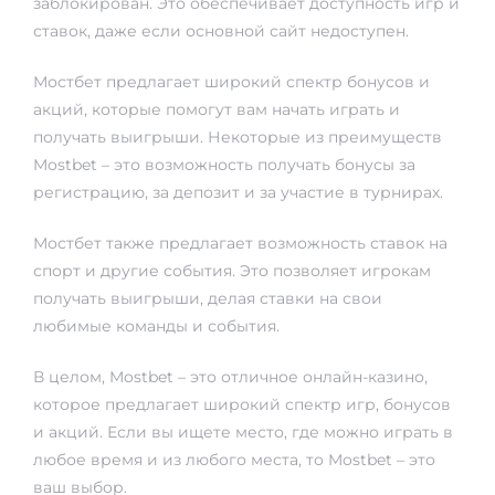
заблокирован. Это обеспечивает доступность игр и
ставок, даже если основной сайт недоступен.
Мостбет предлагает широкий спектр бонусов и
акций, которые помогут вам начать играть и
получать выигрыши. Некоторые из преимуществ
Mostbet – это возможность получать бонусы за
регистрацию, за депозит и за участие в турнирах.
Мостбет также предлагает возможность ставок на
спорт и другие события. Это позволяет игрокам
получать выигрыши, делая ставки на свои
любимые команды и события.
В целом, Mostbet – это отличное онлайн-казино,
которое предлагает широкий спектр игр, бонусов
и акций. Если вы ищете место, где можно играть в
любое время и из любого места, то Mostbet – это
ваш выбор.