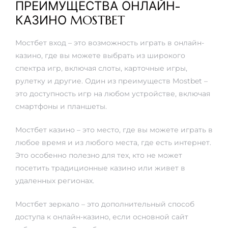
ПРЕИМУЩЕСТВА ОНЛАЙН-
КАЗИНО MOSTBET
Мостбет вход – это возможность играть в онлайн-
казино, где вы можете выбрать из широкого
спектра игр, включая слоты, карточные игры,
рулетку и другие. Один из преимуществ Mostbet –
это доступность игр на любом устройстве, включая
смартфоны и планшеты.
Мостбет казино – это место, где вы можете играть в
любое время и из любого места, где есть интернет.
Это особенно полезно для тех, кто не может
посетить традиционные казино или живет в
удаленных регионах.
Мостбет зеркало – это дополнительный способ
доступа к онлайн-казино, если основной сайт