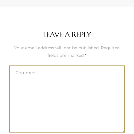
LEAVE A REPLY
Your email address will not be published.
Required
fields are marked
*