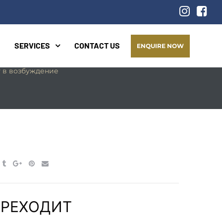
SERVICES
CONTACT US
ENQUIRE NOW
 ВОЗБУЖДЕНИЕ
 в возбуждение
ЕРЕХОДИТ