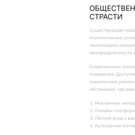
ОБЩЕСТВЕН
СТРАСТИ
Существующая среда
Коллективные услов
противодействовать
неопределённости 
Современные иннов
поведения. Доступн
значительно увелич
обстановке, где ра
Рекламные матер
Онлайн-платформ
Лёгкий вход к р
Культурные взгля