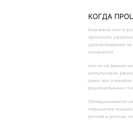
КОГДА ПРО
Ключевой этап в ра
приносить удовольс
удовлетворение не 
активности.
пин ап на данном м
импульсивно, раци
даже при очевидно 
рациональными сти
Обнаруживаются си
повышение мощност
рисков и рисков, ч