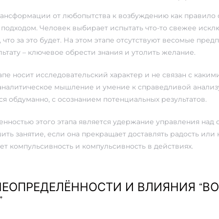
рансформации от любопытства к возбуждению как правило 
подходом. Человек выбирает испытать что-то свежее искл
 что за это будет. На этом этапе отсутствуют весомые пре
льтату – ключевое обрести знания и утолить желание.
тапе носит исследовательский характер и не связан с каким
аналитическое мышление и умение к справедливой анализ
 обдуманно, с осознанием потенциальных результатов.
нностью этого этапа является удержание управления над 
ить занятие, если она прекращает доставлять радость или 
т компульсивность и компульсивность в действиях.
НЕОПРЕДЕЛЁННОСТИ И ВЛИЯНИЯ “
”