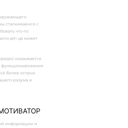
 окружающего
мы сталкиваемся с
бовать что-то
asino pin up
может
редко оказывается
пе функционирования
сё более острых
ашего разума и
МОТИВАТОР
вой информации и