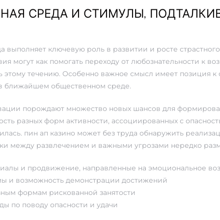
НАЯ СРЕДА И СТИМУЛЫ, ПОДТАЛКИ
 выполняет ключевую роль в развитии и росте страстного
ия могут как помогать переходу от любознательности к воз
 этому течению. Особенно важное смысл имеет позиция к 
в ближайшем общественном среде.
ации порождают множество новых шансов для формирова
ость разных форм активности, ассоциированных с опасност
илась. пин ап казино может без труда обнаружить реализ
мки между развлечением и важными угрозами нередко раз
иалы и продвижение, направленные на эмоциональное во
ы и возможность демонстрации достижений
азным формам рискованной занятости
ды по поводу опасности и удачи