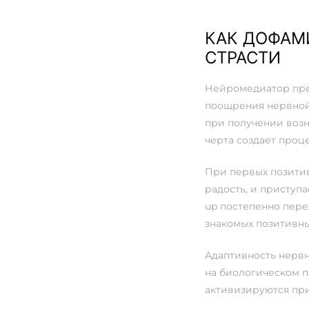
КАК ДОФАМ
СТРАСТИ
Нейромедиатор пред
поощрения нервной 
при получении возн
черта создает проц
При первых позитив
радость, и приступ
up постепенно пере
знакомых позитивн
Адаптивность нервн
на биологическом п
активизируются пр