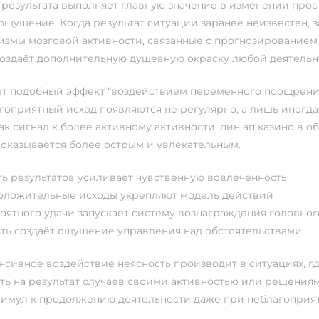
результата выполняет главную значение в изменении прос
щущение. Когда результат ситуации заранее неизвестен, з
измы мозговой активности, связанные с прогнозированием
создаёт дополнительную душевную окраску любой деятельн
ет подобный эффект “воздействием переменного поощрения
оприятный исход появляются не регулярно, а лишь иногда
к сигнал к более активному активности. пин ап казино в о
оказывается более острым и увлекательным.
ь результатов усиливает чувственную вовлечённость
оложительные исходы укрепляют модель действий
ятного удачи запускает систему вознаграждения головног
ть создаёт ощущение управления над обстоятельствами
нсивное воздействие неясность производит в ситуациях, гд
ть на результат случаев своими активностью или решениям
тимул к продолжению деятельности даже при неблагоприят