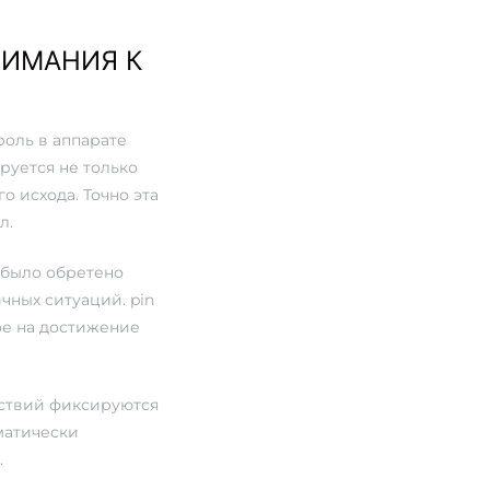
НИМАНИЯ К
оль в аппарате
руется не только
 исхода. Точно эта
л.
 было обретено
чных ситуаций. pin
ое на достижение
йствий фиксируются
матически
.