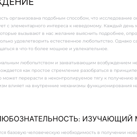
ЖДЕНИЕ
ость организована подобным способом, что исследование
ует с элементарного интереса к неведомому. Каждый день 
которые вызывают в нас желание выяснить подробнее, опро
олько удовлетворить естественное любопытство. Однако
c
аться в что-то более мощное и увлекательное.
мальным любопытством и захватывающим возбуждением не
зарождается как простое стремление разобраться в принци
о может перерасти в неконтролируемое тягу к получению в
изм влияет на внутренние механизмы функционирования н
 ЛЮБОЗНАТЕЛЬНОСТЬ: ИЗУЧАЮЩИЙ 
тся базовую человеческую необходимость в получении но