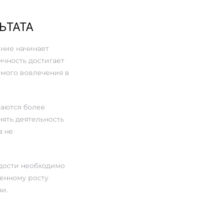
ЬТАТА
ение начинает
ичность достигает
амого вовлечения в
шаются более
ять деятельность
а не
дости необходимо
енному росту
и.