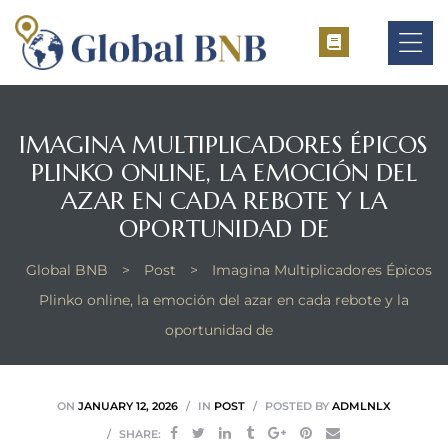
IMAGINA MULTIPLICADORES ÉPICOS
PLINKO ONLINE, LA EMOCIÓN DEL
ement
AZAR EN CADA REBOTE Y LA
ement
OPORTUNIDAD DE
Global BNB
>
Post
>
Imagina Multiplicadores Épicos
Plinko online, la emoción del azar en cada rebote y la
oportunidad de
ON
JANUARY 12, 2026
IN
POST
POSTED BY
ADMLNLX
SHARE: