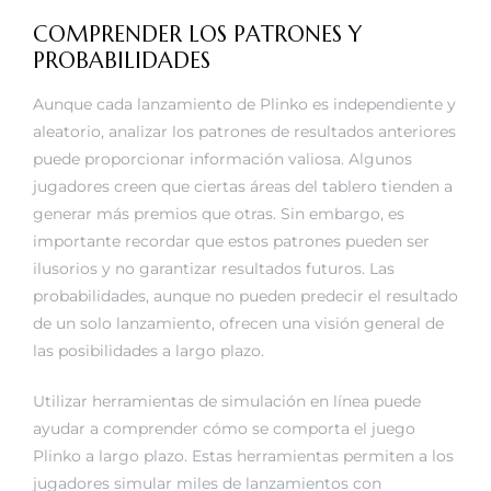
COMPRENDER LOS PATRONES Y
PROBABILIDADES
Aunque cada lanzamiento de Plinko es independiente y
aleatorio, analizar los patrones de resultados anteriores
puede proporcionar información valiosa. Algunos
jugadores creen que ciertas áreas del tablero tienden a
generar más premios que otras. Sin embargo, es
importante recordar que estos patrones pueden ser
ilusorios y no garantizar resultados futuros. Las
probabilidades, aunque no pueden predecir el resultado
de un solo lanzamiento, ofrecen una visión general de
las posibilidades a largo plazo.
Utilizar herramientas de simulación en línea puede
ayudar a comprender cómo se comporta el juego
Plinko a largo plazo. Estas herramientas permiten a los
jugadores simular miles de lanzamientos con