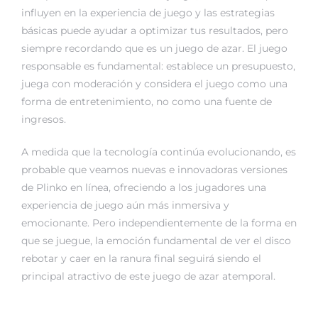
influyen en la experiencia de juego y las estrategias
básicas puede ayudar a optimizar tus resultados, pero
siempre recordando que es un juego de azar. El juego
responsable es fundamental: establece un presupuesto,
juega con moderación y considera el juego como una
forma de entretenimiento, no como una fuente de
ingresos.
A medida que la tecnología continúa evolucionando, es
probable que veamos nuevas e innovadoras versiones
de Plinko en línea, ofreciendo a los jugadores una
experiencia de juego aún más inmersiva y
emocionante. Pero independientemente de la forma en
que se juegue, la emoción fundamental de ver el disco
rebotar y caer en la ranura final seguirá siendo el
principal atractivo de este juego de azar atemporal.