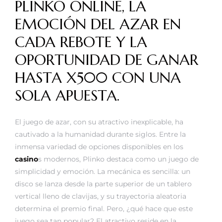
PLINKO ONLINE, LA
EMOCIÓN DEL AZAR EN
CADA REBOTE Y LA
OPORTUNIDAD DE GANAR
HASTA X500 CON UNA
SOLA APUESTA.
El juego de azar, con su atractivo inexplicable, ha
cautivado a la humanidad durante siglos. Entre la
inmensa variedad de opciones disponibles en los
casino
s modernos, Plinko destaca como un juego de
simplicidad y emoción. La mecánica es sencilla: un
disco se lanza desde la parte superior de un tablero
vertical lleno de clavijas, y su trayectoria aleatoria
determina el premio final. Pero, ¿qué hace que este
juego sea tan popular? El atractivo reside en la