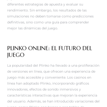
diferentes estrategias de apuesta y evaluar su
rendimiento. Sin embargo, los resultados de las
simulaciones no deben tomarse como predicciones
definitivas, sino como una guía para comprender
mejor las dinámicas del juego.
PLINKO ONLINE: EL FUTURO DEL
JUEGO
La popularidad del Plinko ha llevado a una proliferación
de versiones en línea, que ofrecen una experiencia de
juego más accesible y conveniente. Los casinos en
línea han adoptado Plinko, incorporando gráficos
innovadores, efectos de sonido inmersivos y
características interactivas que mejoran la experiencia
del usuario. Además, se han introducido variaciones del