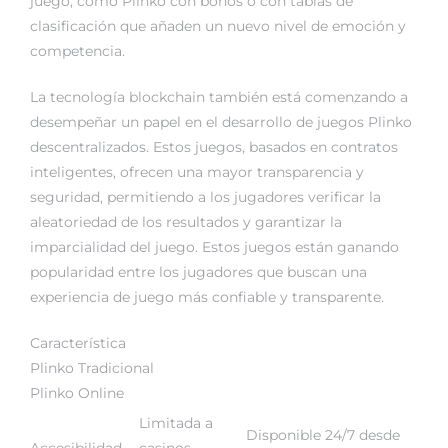
juego, como Plinko con bonos o con tablas de
clasificación que añaden un nuevo nivel de emoción y
competencia.
La tecnología blockchain también está comenzando a
desempeñar un papel en el desarrollo de juegos Plinko
descentralizados. Estos juegos, basados en contratos
inteligentes, ofrecen una mayor transparencia y
seguridad, permitiendo a los jugadores verificar la
aleatoriedad de los resultados y garantizar la
imparcialidad del juego. Estos juegos están ganando
popularidad entre los jugadores que buscan una
experiencia de juego más confiable y transparente.
Característica
Plinko Tradicional
Plinko Online
Limitada a
Disponible 24/7 desde
Accesibilidad
casinos