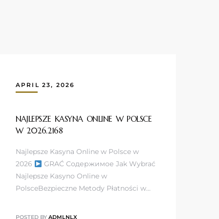
APRIL 23, 2026
NAJLEPSZE KASYNA ONLINE W POLSCE
W 2026.2168
Najlepsze Kasyna Online w Polsce w
2026
GRAĆ Содержимое Jak Wybrać
Najlepsze Kasyno Online w
PolsceBezpieczne Metody Płatności w…
POSTED BY
ADMLNLX