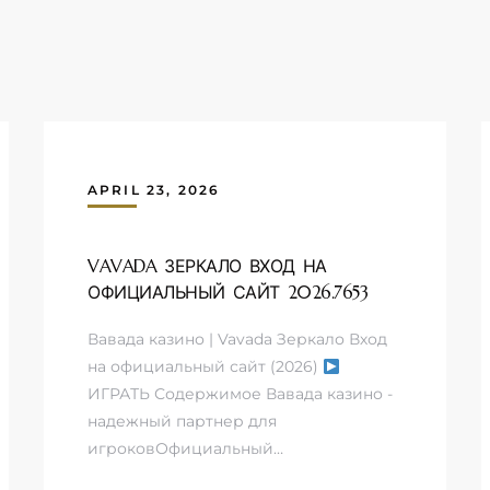
APRIL 23, 2026
VAVADA ЗЕРКАЛО ВХОД НА
ОФИЦИАЛЬНЫЙ САЙТ 2026.7653
Вавада казино | Vavada Зеркало Вход
на официальный сайт (2026)
ИГРАТЬ Содержимое Вавада казино -
надежный партнер для
игроковОфициальный…