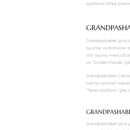
sayfasına https://www
GRANDPASHA
Grandpashabet giriş sa
oyunlar ve bonuslar bu
slot oyunu mevcuttur,
ve “Golden Panda” gib
Grandpashabet Casino’d
casino oyunları sayesi
“Texas Hold’em” gibi 
GRANDPASHABE
Grandpashabet giriş 