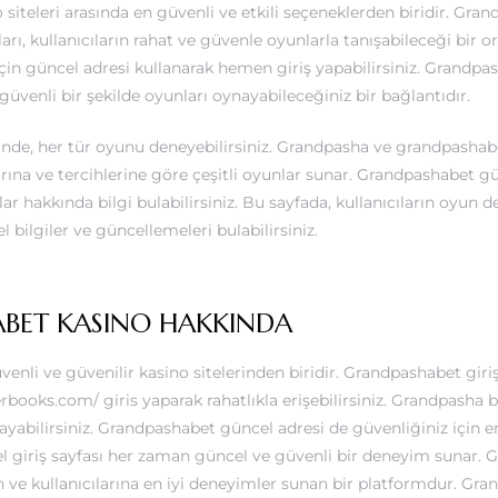
 siteleri arasında en güvenli ve etkili seçeneklerden biridir. Gran
rı, kullanıcıların rahat ve güvenle oyunlarla tanışabileceği bir 
çin güncel adresi kullanarak hemen giriş yapabilirsiniz. Grandp
üvenli bir şekilde oyunları oynayabileceğiniz bir bağlantıdır.
de, her tür oyunu deneyebilirsiniz. Grandpasha ve grandpashabet
larına ve tercihlerine göre çeşitli oyunlar sunar. Grandpashabet 
r hakkında bilgi bulabilirsiniz. Bu sayfada, kullanıcıların oyun 
l bilgiler ve güncellemeleri bulabilirsiniz.
BET KASINO HAKKINDA
enli ve güvenilir kasino sitelerinden biridir. Grandpashabet giri
ooks.com/ giris yaparak rahatlıkla erişebilirsiniz. Grandpasha bet
şayabilirsiniz. Grandpashabet güncel adresi de güvenliğiniz için 
 giriş sayfası her zaman güncel ve güvenli bir deneyim sunar. 
 ve kullanıcılarına en iyi deneyimler sunan bir platformdur. Gra