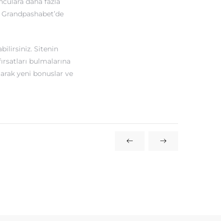
nculara daha fazla
le Grandpashabet’de
ilirsiniz. Sitenin
ırsatları bulmalarına
larak yeni bonuslar ve