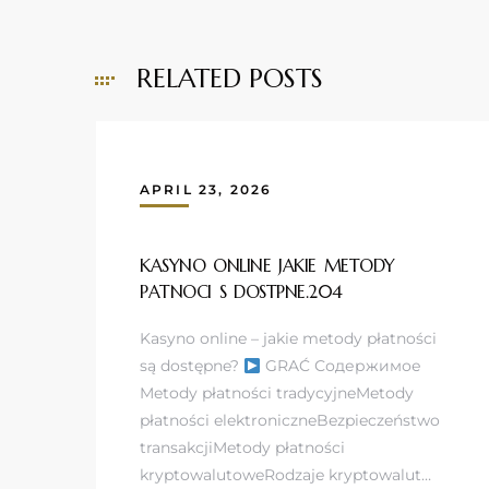
RELATED POSTS
APRIL 23, 2026
KASYNO ONLINE JAKIE METODY
PATNOCI S DOSTPNE.204
Kasyno online – jakie metody płatności
są dostępne?
GRAĆ Содержимое
Metody płatności tradycyjneMetody
płatności elektroniczneBezpieczeństwo
transakcjiMetody płatności
kryptowalutoweRodzaje kryptowalut…