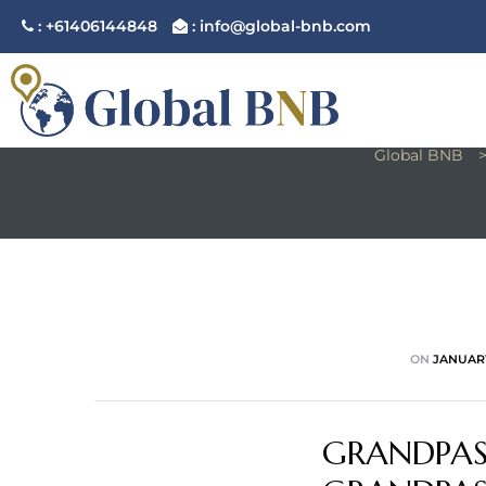
: +61406144848
: info@global-bnb.com
GRANDPASHABET 
Global BNB
ement
ement
ON
JANUARY
GRANDPAS