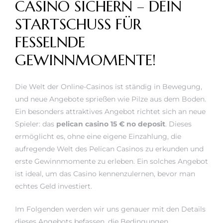
CASINO SICHERN – DEIN
STARTSCHUSS FÜR
FESSELNDE
GEWINNMOMENTE!
Die Welt der Online-Casinos ist ständig in Bewegung,
und neue Angebote sprießen wie Pilze aus dem Boden.
Ein besonders attraktives Angebot richtet sich an neue
Spieler: das
pelican casino 15 € no deposit
. Dieses
ermöglicht es, ohne eine eigene Einzahlung, die
aufregende Welt des Pelican Casinos zu erkunden und
erste Gewinnmomente zu erleben. Ein solches Angebot
ist ideal, um das Casino kennenzulernen, bevor man
echtes Geld investiert.
Im Folgenden werden wir uns genauer mit den Details
dieses Angebots befassen, die Bedingungen