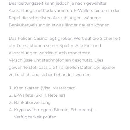
Bearbeitungszeit kann jedoch je nach gewählter
Auszahlungsmethode variieren. E-Wallets bieten in der
Regel die schnellsten Auszahlungen, während
Banküberweisungen etwas länger dauern können.
Das Pelican Casino legt großen Wert auf die Sicherheit
der Transaktionen seiner Spieler. Alle Ein- und
Auszahlungen werden durch modernste
Verschlüsselungstechnologien geschützt. Dies
gewährleistet, dass die finanziellen Daten der Spieler
vertraulich und sicher behandelt werden.
Kreditkarten (Visa, Mastercard)
E-Wallets (Skrill, Neteller)
Banküberweisung
Kryptowährungen (Bitcoin, Ethereum) –
Verfügbarkeit prüfen