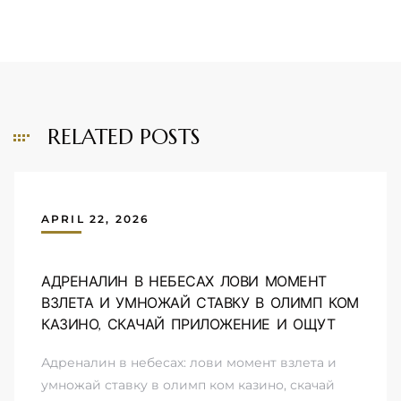
RELATED POSTS
APRIL 22, 2026
АДРЕНАЛИН В НЕБЕСАХ ЛОВИ МОМЕНТ
ВЗЛЕТА И УМНОЖАЙ СТАВКУ В ОЛИМП КОМ
КАЗИНО, СКАЧАЙ ПРИЛОЖЕНИЕ И ОЩУТ
Адреналин в небесах: лови момент взлета и
умножай ставку в олимп ком казино, скачай