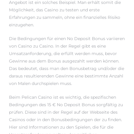
Angebot ist ein solches Beispiel. Man erhält somit die
Möglichkeit, das Casino zu testen und erste
Erfahrungen zu sammeln, ohne ein finanzielles Risiko
einzugehen.
Die Bedingungen für einen No Deposit Bonus variieren
von Casino zu Casino. In der Regel gibt es eine
Umsatzanforderung, die erfüllt werden muss, bevor
Gewinne aus dem Bonus ausgezahlt werden können.
Das bedeutet, dass man den Bonusbetrag und/oder die
daraus resultierenden Gewinne eine bestimmte Anzahl
von Malen durchspielen muss.
Beim Pelican Casino ist es wichtig, die spezifischen
Bedingungen des 15 € No Deposit Bonus sorgfältig zu
prüfen. Diese sind in der Regel auf der Webseite des
Casinos oder in den Bonusbedingungen der zu finden.
Hier sind Informationen zu den Spielen, die für die