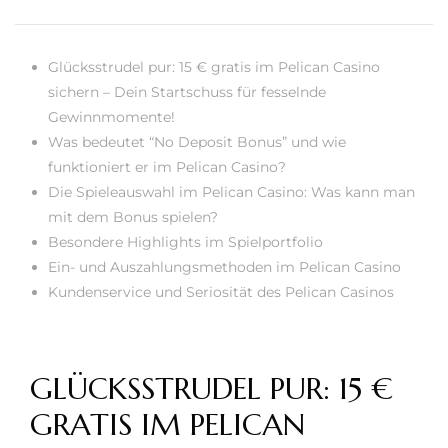
rs
Glücksstrudel pur: 15 € gratis im Pelican Casino
sichern – Dein Startschuss für fesselnde
Gewinnmomente!
Was bedeutet “No Deposit Bonus” und wie
funktioniert er im Pelican Casino?
Die Spieleauswahl im Pelican Casino: Was kann man
mit dem Bonus spielen?
Besondere Highlights im Spielportfolio
Ein- und Auszahlungsmethoden im Pelican Casino
Kundenservice und Seriosität des Pelican Casinos
GLÜCKSSTRUDEL PUR: 15 €
GRATIS IM PELICAN