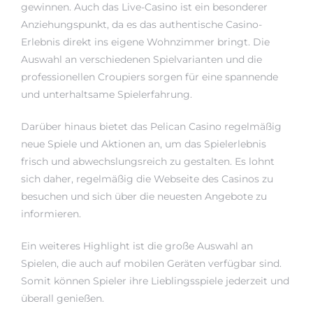
gewinnen. Auch das Live-Casino ist ein besonderer
Anziehungspunkt, da es das authentische Casino-
Erlebnis direkt ins eigene Wohnzimmer bringt. Die
Auswahl an verschiedenen Spielvarianten und die
professionellen Croupiers sorgen für eine spannende
und unterhaltsame Spielerfahrung.
Darüber hinaus bietet das Pelican Casino regelmäßig
neue Spiele und Aktionen an, um das Spielerlebnis
frisch und abwechslungsreich zu gestalten. Es lohnt
sich daher, regelmäßig die Webseite des Casinos zu
besuchen und sich über die neuesten Angebote zu
informieren.
Ein weiteres Highlight ist die große Auswahl an
Spielen, die auch auf mobilen Geräten verfügbar sind.
Somit können Spieler ihre Lieblingsspiele jederzeit und
überall genießen.