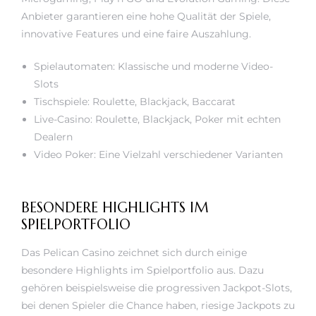
Anbieter garantieren eine hohe Qualität der Spiele,
innovative Features und eine faire Auszahlung.
Spielautomaten: Klassische und moderne Video-
Slots
Tischspiele: Roulette, Blackjack, Baccarat
Live-Casino: Roulette, Blackjack, Poker mit echten
Dealern
Video Poker: Eine Vielzahl verschiedener Varianten
BESONDERE HIGHLIGHTS IM
SPIELPORTFOLIO
Das Pelican Casino zeichnet sich durch einige
besondere Highlights im Spielportfolio aus. Dazu
gehören beispielsweise die progressiven Jackpot-Slots,
bei denen Spieler die Chance haben, riesige Jackpots zu