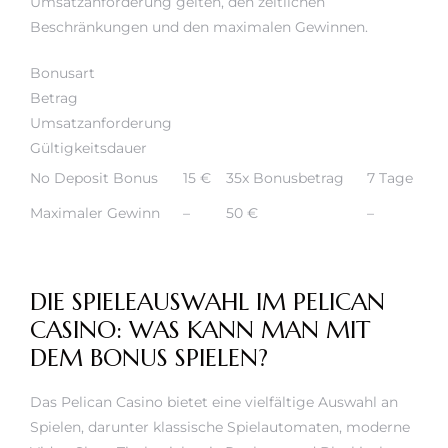
Umsatzanforderung gelten, den zeitlichen
Beschränkungen und den maximalen Gewinnen.
Bonusart
Betrag
Umsatzanforderung
Gültigkeitsdauer
No Deposit Bonus
15 €
35x Bonusbetrag
7 Tage
Maximaler Gewinn
–
50 €
–
DIE SPIELEAUSWAHL IM PELICAN
CASINO: WAS KANN MAN MIT
DEM BONUS SPIELEN?
Das Pelican Casino bietet eine vielfältige Auswahl an
Spielen, darunter klassische Spielautomaten, moderne