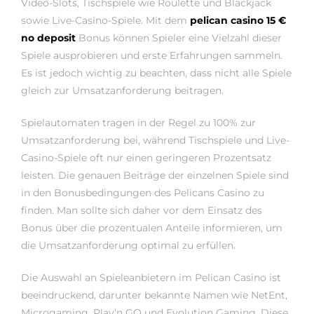
Video-Slots, Tischspiele wie Roulette und Blackjack
sowie Live-Casino-Spiele. Mit dem
pelican casino 15 €
no deposit
Bonus können Spieler eine Vielzahl dieser
Spiele ausprobieren und erste Erfahrungen sammeln.
Es ist jedoch wichtig zu beachten, dass nicht alle Spiele
gleich zur Umsatzanforderung beitragen.
Spielautomaten tragen in der Regel zu 100% zur
Umsatzanforderung bei, während Tischspiele und Live-
Casino-Spiele oft nur einen geringeren Prozentsatz
leisten. Die genauen Beiträge der einzelnen Spiele sind
in den Bonusbedingungen des Pelicans Casino zu
finden. Man sollte sich daher vor dem Einsatz des
Bonus über die prozentualen Anteile informieren, um
die Umsatzanforderung optimal zu erfüllen.
Die Auswahl an Spieleanbietern im Pelican Casino ist
beeindruckend, darunter bekannte Namen wie NetEnt,
Microgaming, Play’n GO und Evolution Gaming. Diese