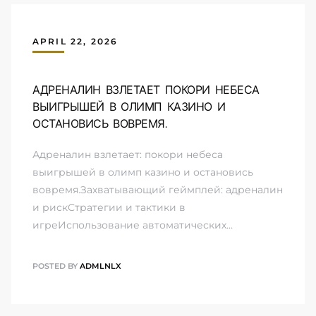
APRIL 22, 2026
АДРЕНАЛИН ВЗЛЕТАЕТ ПОКОРИ НЕБЕСА
ВЫИГРЫШЕЙ В ОЛИМП КАЗИНО И
ОСТАНОВИСЬ ВОВРЕМЯ.
Адреналин взлетает: покори небеса
выигрышей в олимп казино и остановись
вовремя.Захватывающий геймплей: адреналин
и рискСтратегии и тактики в
игреИспользование автоматических…
POSTED BY
ADMLNLX