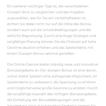
Ein weiterer wichtiger Tipp ist, die verschiedenen
Duospin Boni zu vergleichen und das Angebot
auszuwählen, das für Sie am vorteilhaftesten ist.
Achten Sie dabei nicht nur auf die Höhe des Bonus,
sondern auch auf die Umsatzbedingungen und die
zeitliche Begrenzung. Durch eine kluge Strategie und
sorgfältige Planung können Sie die Chancen auf hohe
Gewinne deutlich erhöhen und das Spielerlebnis mit
einem Duospin Bonus optimal genießen.
Die Online-Casinos bieten ständig neue und innovative
Bonusangebote an. Der duospin Bonus ist eine davon,
und er bietet Spielern eine aufregende Möglichkeit, ihr
Spielerlebnis zu verbessern, die Spannung zu erhöhen
und möglicherweise große Gewinne zu erzielen. Durch
die sorgfältige Auswahl des richtigen Bonusangebots,
die Einhaltung der Bonusbedingungen und die
Anwendung einer durchdachten Strategie können Sie