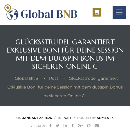
GLÜCKSSTRUDEL GARANTIERT
EXKLUSIVE BONI FÜR DEINE SESSION
ement
MIT DEM DUOSPIN BONUS IM
ement
SICHEREN ONLINE C
Global BNB
>
Post
>
Glücksstrudel garantiert
Exklusive Boni für deine Session mit dem duospin Bonus
im sicheren Online C
ON
JANUARY 27, 2026
IN
POST
POSTED BY
ADMLNLX
SHARE: