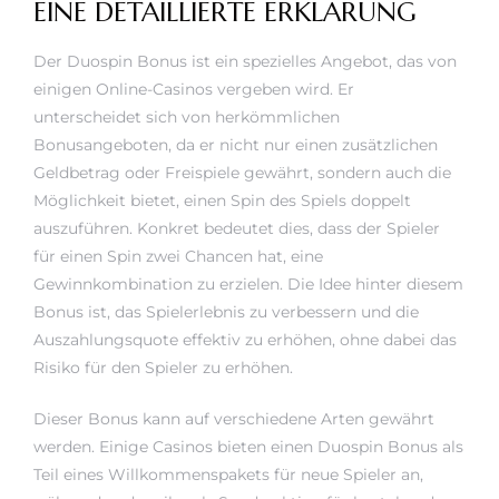
EINE DETAILLIERTE ERKLÄRUNG
Der Duospin Bonus ist ein spezielles Angebot, das von
einigen Online-Casinos vergeben wird. Er
unterscheidet sich von herkömmlichen
Bonusangeboten, da er nicht nur einen zusätzlichen
Geldbetrag oder Freispiele gewährt, sondern auch die
Möglichkeit bietet, einen Spin des Spiels doppelt
auszuführen. Konkret bedeutet dies, dass der Spieler
für einen Spin zwei Chancen hat, eine
Gewinnkombination zu erzielen. Die Idee hinter diesem
Bonus ist, das Spielerlebnis zu verbessern und die
Auszahlungsquote effektiv zu erhöhen, ohne dabei das
Risiko für den Spieler zu erhöhen.
Dieser Bonus kann auf verschiedene Arten gewährt
werden. Einige Casinos bieten einen Duospin Bonus als
Teil eines Willkommenspakets für neue Spieler an,