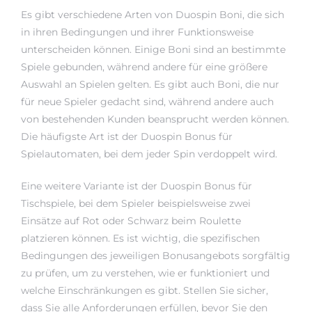
Es gibt verschiedene Arten von Duospin Boni, die sich
in ihren Bedingungen und ihrer Funktionsweise
unterscheiden können. Einige Boni sind an bestimmte
Spiele gebunden, während andere für eine größere
Auswahl an Spielen gelten. Es gibt auch Boni, die nur
für neue Spieler gedacht sind, während andere auch
von bestehenden Kunden beansprucht werden können.
Die häufigste Art ist der Duospin Bonus für
Spielautomaten, bei dem jeder Spin verdoppelt wird.
Eine weitere Variante ist der Duospin Bonus für
Tischspiele, bei dem Spieler beispielsweise zwei
Einsätze auf Rot oder Schwarz beim Roulette
platzieren können. Es ist wichtig, die spezifischen
Bedingungen des jeweiligen Bonusangebots sorgfältig
zu prüfen, um zu verstehen, wie er funktioniert und
welche Einschränkungen es gibt. Stellen Sie sicher,
dass Sie alle Anforderungen erfüllen, bevor Sie den