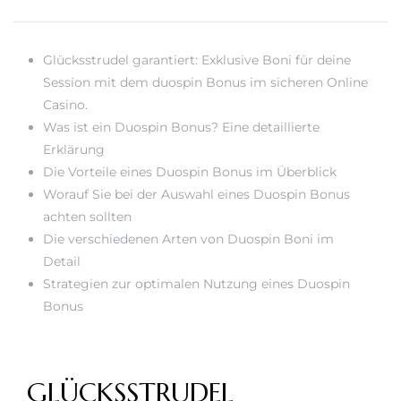
rs
Glücksstrudel garantiert: Exklusive Boni für deine
Session mit dem duospin Bonus im sicheren Online
Casino.
Was ist ein Duospin Bonus? Eine detaillierte
Erklärung
Die Vorteile eines Duospin Bonus im Überblick
Worauf Sie bei der Auswahl eines Duospin Bonus
achten sollten
Die verschiedenen Arten von Duospin Boni im
Detail
Strategien zur optimalen Nutzung eines Duospin
Bonus
GLÜCKSSTRUDEL