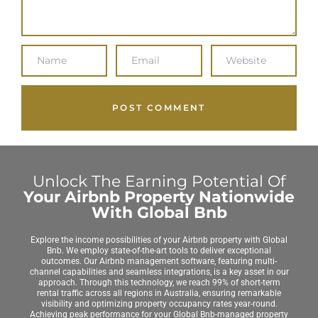
Unlock The Earning Potential Of
Your Airbnb Property Nationwide
With Global Bnb
Explore the income possibilities of your Airbnb property with Global
Bnb. We employ state-of-the-art tools to deliver exceptional
outcomes. Our Airbnb management software, featuring multi-
channel capabilities and seamless integrations, is a key asset in our
approach. Through this technology, we reach 99% of short-term
rental traffic across all regions in Australia, ensuring remarkable
visibility and optimizing property occupancy rates year-round.
Achieving peak performance for your Global Bnb-managed property