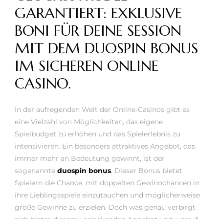
GARANTIERT: EXKLUSIVE
BONI FÜR DEINE SESSION
MIT DEM DUOSPIN BONUS
IM SICHEREN ONLINE
CASINO.
In der aufregenden Welt der Online-Casinos gibt es
eine Vielzahl von Möglichkeiten, das eigene
Spielbudget zu erhöhen und das Spielerlebnis zu
intensivieren. Ein besonders attraktives Angebot, das
immer mehr an Bedeutung gewinnt, ist der
sogenannte
duospin bonus
. Dieser Bonus bietet
Spielern die Chance, mit doppelten Gewinnchancen in
ihre Lieblingsspiele einzutauchen und möglicherweise
große Gewinne zu erzielen. Doch was genau verbirgt