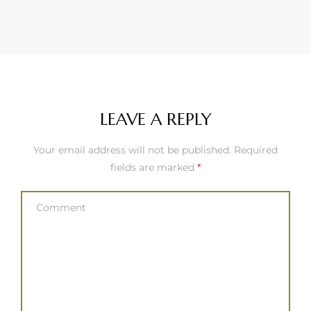
LEAVE A REPLY
Your email address will not be published.
Required
fields are marked
*