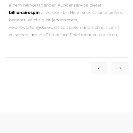
einem hervorragenden Kundenservice bietet
billionairespin
alles, was das Herz eines Casinospielers
begehrt. Wichtig ist jedoch stets,
verantwortungsbewusst zu spielen und sich ein Limit
zu setzen, um die Freude am Spiel nicht zu verlieren.