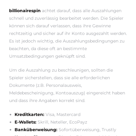
billionairespin
achtet darauf, dass alle Auszahlungen
schnell und zuverlässig bearbeitet werden. Die Spieler
können sich darauf verlassen, dass ihre Gewinne
rechtzeitig und sicher auf ihr Konto ausgezahlt werden.
Es ist jedoch wichtig, die Auszahlungsbedingungen zu
beachten, da diese oft an bestimmte
Umsatzbedingungen geknüpft sind.
Um die Auszahlung zu beschleunigen, sollten die
Spieler sicherstellen, dass sie alle erforderlichen
Dokumente (z.B. Personalausweis,
Meldebescheinigung, Kontoauszug) eingereicht haben
und dass ihre Angaben korrekt sind.
Kreditkarten:
Visa, Mastercard
E-Wallets:
Skrill, Neteller, EcoPayz
Banküberweisung:
Sofortüberweisung, Trustly