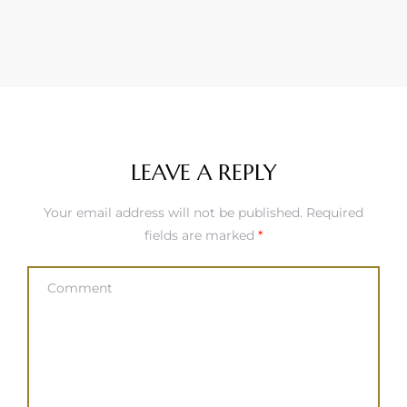
LEAVE A REPLY
Your email address will not be published.
Required
fields are marked
*