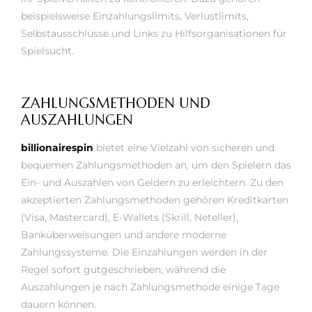
beispielsweise Einzahlungslimits, Verlustlimits,
Selbstausschlüsse und Links zu Hilfsorganisationen für
Spielsucht.
ZAHLUNGSMETHODEN UND
AUSZAHLUNGEN
billionairespin
bietet eine Vielzahl von sicheren und
bequemen Zahlungsmethoden an, um den Spielern das
Ein- und Auszahlen von Geldern zu erleichtern. Zu den
akzeptierten Zahlungsmethoden gehören Kreditkarten
(Visa, Mastercard), E-Wallets (Skrill, Neteller),
Banküberweisungen und andere moderne
Zahlungssysteme. Die Einzahlungen werden in der
Regel sofort gutgeschrieben, während die
Auszahlungen je nach Zahlungsmethode einige Tage
dauern können.