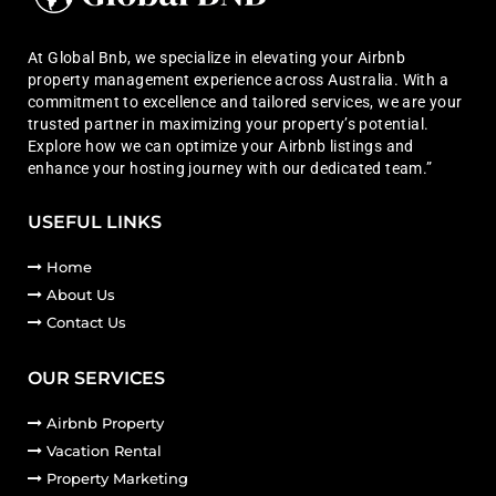
At Global Bnb, we specialize in elevating your Airbnb
property management experience across Australia. With a
commitment to excellence and tailored services, we are your
trusted partner in maximizing your property’s potential.
Explore how we can optimize your Airbnb listings and
enhance your hosting journey with our dedicated team.”
USEFUL LINKS
Home
About Us
Contact Us
OUR SERVICES
Airbnb Property
Vacation Rental
Property Marketing