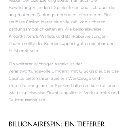
Neben der Lizenzierung sollte man auch die
Bewertungen anderer Spieler lesen und sich über die
angebotenen Zahlungsmethoden informieren. Ein
seriöses Casino bietet eine Vielzahl von sicheren
Zahlungsmöglichkeiten an, wie beispielsweise
Kreditkarten, E-Wallets und Banküberweisungen.
Zudem sollte der Kundensupport gut erreichbar und
hilfsbereit sein.
Ein weiterer wichtiger Aspekt ist der
verantwortungsvolle Umgang mit Glücksspiel. Seriöse
Casinos bieten ihren Spielern Werkzeuge und
Unterstützung, um ihr Spielverhalten zu kontrollieren,
wie beispielsweise Einzahlungslimits, Verlustlimits und
Selbstausschlüsse.
BILLIONAIRESPIN: EIN TIEFERER