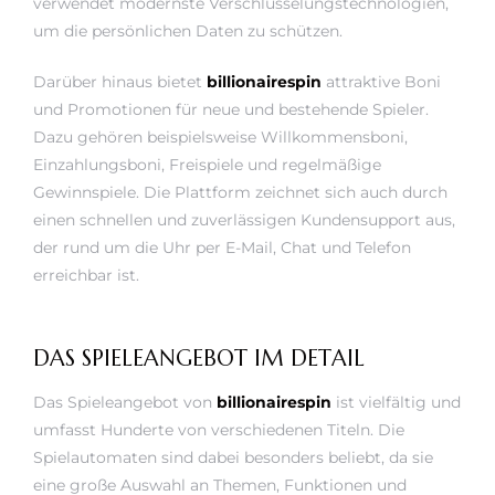
verwendet modernste Verschlüsselungstechnologien,
um die persönlichen Daten zu schützen.
Darüber hinaus bietet
billionairespin
attraktive Boni
und Promotionen für neue und bestehende Spieler.
Dazu gehören beispielsweise Willkommensboni,
Einzahlungsboni, Freispiele und regelmäßige
Gewinnspiele. Die Plattform zeichnet sich auch durch
einen schnellen und zuverlässigen Kundensupport aus,
der rund um die Uhr per E-Mail, Chat und Telefon
erreichbar ist.
DAS SPIELEANGEBOT IM DETAIL
Das Spieleangebot von
billionairespin
ist vielfältig und
umfasst Hunderte von verschiedenen Titeln. Die
Spielautomaten sind dabei besonders beliebt, da sie
eine große Auswahl an Themen, Funktionen und