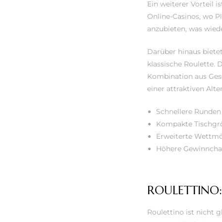
Ein weiterer Vorteil 
Online-Casinos, wo Pl
anzubieten, was wiede
Darüber hinaus biete
klassische Roulette. 
Kombination aus Ges
einer attraktiven Alte
Schnellere Runden
Kompakte Tischgr
Erweiterte Wettmö
Höhere Gewinnchan
ROULETTINO
Roulettino ist nicht g