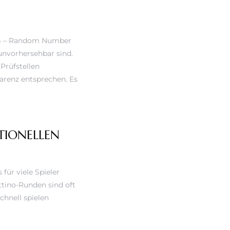
RNG – Random Number
 unvorhersehbar sind.
Prüfstellen
parenz entsprechen. Es
TIONELLEN
für viele Spieler
ettino-Runden sind oft
chnell spielen