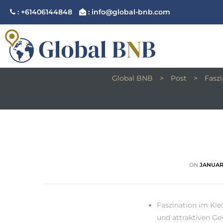
: +61406144848
: info@global-bnb.com
FASZINATION IM KLEINEN
Global BNB
>
Post
>
Faszi
ement
ement
ON
JANUARY
Faszination im Kle
und attraktiven G