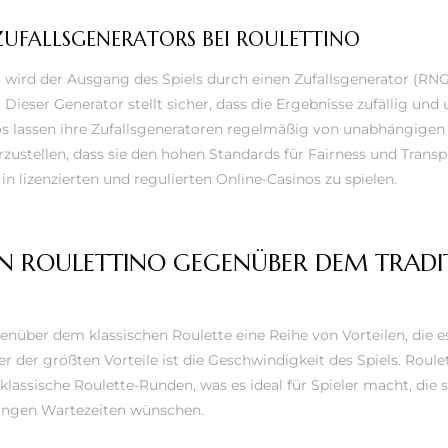
 ZUFALLSGENERATORS BEI ROULETTINO
o wird der Ausgang des Spiels durch einen Zufallsgenerator (
Dieser Generator stellt sicher, dass die Ergebnisse zufällig und
os lassen ihre Zufallsgeneratoren regelmäßig von unabhängigen 
zustellen, dass sie den hohen Standards für Fairness und Trans
 in lizenzierten und regulierten Online-Casinos zu spielen.
ON ROULETTINO GEGENÜBER DEM TRADI
enüber dem klassischen Roulette eine Reihe von Vorteilen, die es 
er der größten Vorteile ist die Geschwindigkeit des Spiels. Roul
 klassische Roulette-Runden, was es ideal für Spieler macht, die s
angen Wartezeiten wünschen.