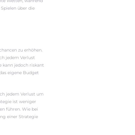
mmte Wetten, während
 Spielen über die
nnchancen zu erhöhen.
ach jedem Verlust
e kann jedoch riskant
, das eigene Budget
nach jedem Verlust um
tegie ist weniger
en führen. Wie bei
ng einer Strategie