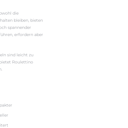
Obwohl die
alten bleiben, bieten
 noch spannender
ühren, erfordern aber
ln sind leicht zu
bietet Roulettino
n.
akter
ller
tert