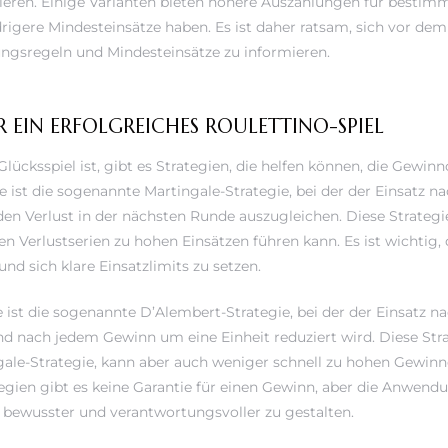
ieren. Einige Varianten bieten höhere Auszahlungen für besti
rigere Mindesteinsätze haben. Es ist daher ratsam, sich vor dem
ungsregeln und Mindesteinsätze zu informieren.
R EIN ERFOLGREICHES ROULETTINO-SPIEL
lücksspiel ist, gibt es Strategien, die helfen können, die Gewi
ie ist die sogenannte Martingale-Strategie, bei der der Einsatz n
en Verlust in der nächsten Runde auszugleichen. Diese Strategi
eren Verlustserien zu hohen Einsätzen führen kann. Es ist wichtig
nd sich klare Einsatzlimits zu setzen.
e ist die sogenannte D’Alembert-Strategie, bei der der Einsatz 
nd nach jedem Gewinn um eine Einheit reduziert wird. Diese Stra
ngale-Strategie, kann aber auch weniger schnell zu hohen Gewinn
tegien gibt es keine Garantie für einen Gewinn, aber die Anwendu
l bewusster und verantwortungsvoller zu gestalten.