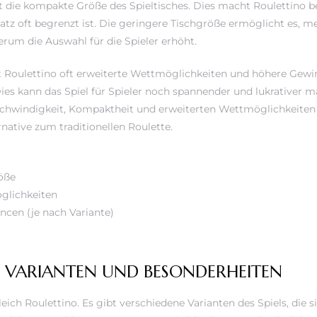
ist die kompakte Größe des Spieltisches. Dies macht Roulettino b
atz oft begrenzt ist. Die geringere Tischgröße ermöglicht es, m
rum die Auswahl für die Spieler erhöht.
t Roulettino oft erweiterte Wettmöglichkeiten und höhere Gewi
Dies kann das Spiel für Spieler noch spannender und lukrativer 
chwindigkeit, Kompaktheit und erweiterten Wettmöglichkeiten
rnative zum traditionellen Roulette.
öße
glichkeiten
cen (je nach Variante)
: VARIANTEN UND BESONDERHEITEN
leich Roulettino. Es gibt verschiedene Varianten des Spiels, die 