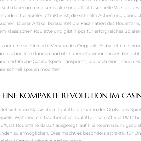
t sich dabei um eine kompakte und oft blitzschnelle Version des 
besonders für Spieler attraktiv ist, die schnelle Action und denn
uchen. Dieser Artikel beleuchtet die Faszination des Roulettino, 
m klassischen Roulette und gibt Tipps für erfolgreiches Spielen
s nur eine verkleinerte Version des Originals. Es bietet eine einz
urch schnellere Runden und oft höhere Gewinnchancen besticht. E
auch erfahrene Casino-Spieler anspricht, die nach einer neuen H
nur schnell spielen möchten.
 EINE KOMPAKTE REVOLUTION IM CASI
det sich vom klassischen Roulette primär in der Größe des Spie
piels. Während ein traditioneller Roulette-Tisch oft viel Platz b
uft, ist Roulettino darauf ausgelegt, auf kleinerem Raum gespie
unden zu ermöglichen. Dies macht es besonders attraktiv für On
Spieler Wert auf schnelle Action legen.