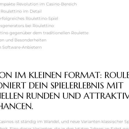
kompakte Revolution im Casino-Bereich
 Roulettino im Detail
erfolgreiches Roulettino-Spiel
lsgenerators bei Roulettino
ttino gegenüber dem traditionellen Roulette
ten und Besonderheiten
 Software-Anbietern
ION IM KLEINEN FORMAT: ROUL
NIERT DEIN SPIELERLEBNIS MIT
NELLEN RUNDEN UND ATTRAKTI
HANCEN.
asinos ist ständig im Wandel, und neue Varianten klassischer Sp
it. Eine dieser Varianten, die in den letzten Jahren an Fahrt ge