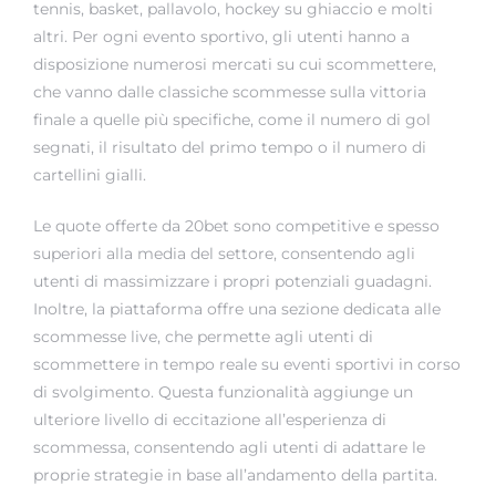
tennis, basket, pallavolo, hockey su ghiaccio e molti
altri. Per ogni evento sportivo, gli utenti hanno a
disposizione numerosi mercati su cui scommettere,
che vanno dalle classiche scommesse sulla vittoria
finale a quelle più specifiche, come il numero di gol
segnati, il risultato del primo tempo o il numero di
cartellini gialli.
Le quote offerte da 20bet sono competitive e spesso
superiori alla media del settore, consentendo agli
utenti di massimizzare i propri potenziali guadagni.
Inoltre, la piattaforma offre una sezione dedicata alle
scommesse live, che permette agli utenti di
scommettere in tempo reale su eventi sportivi in corso
di svolgimento. Questa funzionalità aggiunge un
ulteriore livello di eccitazione all’esperienza di
scommessa, consentendo agli utenti di adattare le
proprie strategie in base all’andamento della partita.