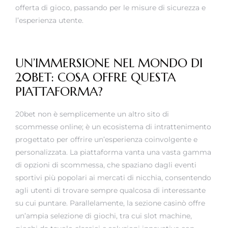
offerta di gioco, passando per le misure di sicurezza e
l’esperienza utente.
UN’IMMERSIONE NEL MONDO DI
20BET: COSA OFFRE QUESTA
PIATTAFORMA?
20bet non è semplicemente un altro sito di
scommesse online; è un ecosistema di intrattenimento
progettato per offrire un’esperienza coinvolgente e
personalizzata. La piattaforma vanta una vasta gamma
di opzioni di scommessa, che spaziano dagli eventi
sportivi più popolari ai mercati di nicchia, consentendo
agli utenti di trovare sempre qualcosa di interessante
su cui puntare. Parallelamente, la sezione casinò offre
un’ampia selezione di giochi, tra cui slot machine,