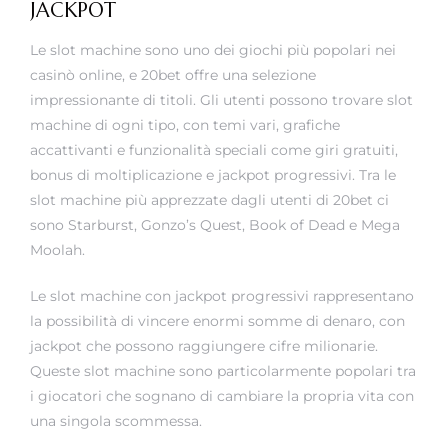
JACKPOT
Le slot machine sono uno dei giochi più popolari nei
casinò online, e 20bet offre una selezione
impressionante di titoli. Gli utenti possono trovare slot
machine di ogni tipo, con temi vari, grafiche
accattivanti e funzionalità speciali come giri gratuiti,
bonus di moltiplicazione e jackpot progressivi. Tra le
slot machine più apprezzate dagli utenti di 20bet ci
sono Starburst, Gonzo’s Quest, Book of Dead e Mega
Moolah.
Le slot machine con jackpot progressivi rappresentano
la possibilità di vincere enormi somme di denaro, con
jackpot che possono raggiungere cifre milionarie.
Queste slot machine sono particolarmente popolari tra
i giocatori che sognano di cambiare la propria vita con
una singola scommessa.