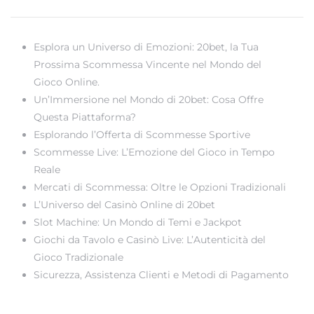
rs
Esplora un Universo di Emozioni: 20bet, la Tua
Prossima Scommessa Vincente nel Mondo del
Gioco Online.
Un’Immersione nel Mondo di 20bet: Cosa Offre
Questa Piattaforma?
Esplorando l’Offerta di Scommesse Sportive
Scommesse Live: L’Emozione del Gioco in Tempo
Reale
Mercati di Scommessa: Oltre le Opzioni Tradizionali
L’Universo del Casinò Online di 20bet
Slot Machine: Un Mondo di Temi e Jackpot
Giochi da Tavolo e Casinò Live: L’Autenticità del
Gioco Tradizionale
Sicurezza, Assistenza Clienti e Metodi di Pagamento