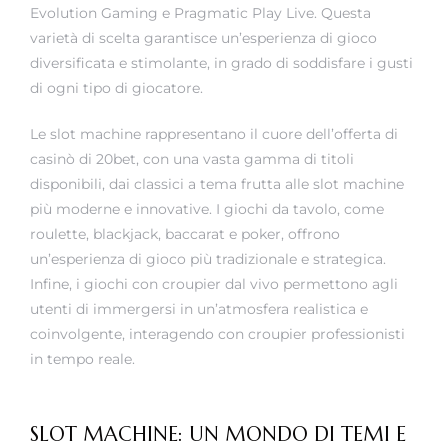
Evolution Gaming e Pragmatic Play Live. Questa
varietà di scelta garantisce un’esperienza di gioco
diversificata e stimolante, in grado di soddisfare i gusti
di ogni tipo di giocatore.
Le slot machine rappresentano il cuore dell’offerta di
casinò di 20bet, con una vasta gamma di titoli
disponibili, dai classici a tema frutta alle slot machine
più moderne e innovative. I giochi da tavolo, come
roulette, blackjack, baccarat e poker, offrono
un’esperienza di gioco più tradizionale e strategica.
Infine, i giochi con croupier dal vivo permettono agli
utenti di immergersi in un’atmosfera realistica e
coinvolgente, interagendo con croupier professionisti
in tempo reale.
SLOT MACHINE: UN MONDO DI TEMI E