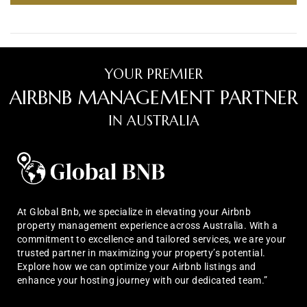
YOUR PREMIER
AIRBNB MANAGEMENT PARTNER
IN AUSTRALIA
At Global Bnb, we specialize in elevating your Airbnb
property management experience across Australia. With a
commitment to excellence and tailored services, we are your
trusted partner in maximizing your property’s potential.
Explore how we can optimize your Airbnb listings and
enhance your hosting journey with our dedicated team.”