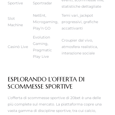
Sportive
Sportradar
statistiche dettagliate
NetEnt,
Temi vari, jackpot
Slot
Microgaming,
progressivi, grafiche
Machine
Play’n GO
accattivanti
Evolution
Croupier dal vivo,
Gaming,
Casinò Live
atmosfera realistica,
Pragmatic
interazione sociale
Play Live
ESPLORANDO L’OFFERTA DI
SCOMMESSE SPORTIVE
L’offerta di scommesse sportive di 20bet è una delle
più complete sul mercato. La piattaforma copre una
vasta gamma di discipline sportive, tra cui calcio,