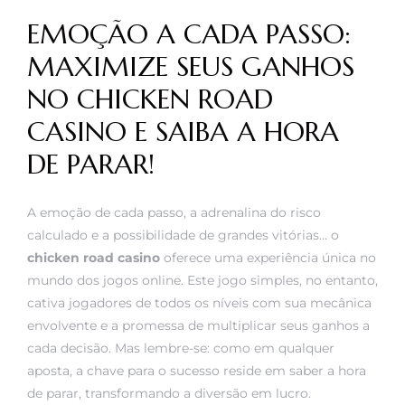
EMOÇÃO A CADA PASSO:
MAXIMIZE SEUS GANHOS
NO CHICKEN ROAD
CASINO E SAIBA A HORA
DE PARAR!
A emoção de cada passo, a adrenalina do risco
calculado e a possibilidade de grandes vitórias… o
chicken road casino
oferece uma experiência única no
mundo dos jogos online. Este jogo simples, no entanto,
cativa jogadores de todos os níveis com sua mecânica
envolvente e a promessa de multiplicar seus ganhos a
cada decisão. Mas lembre-se: como em qualquer
aposta, a chave para o sucesso reside em saber a hora
de parar, transformando a diversão em lucro.