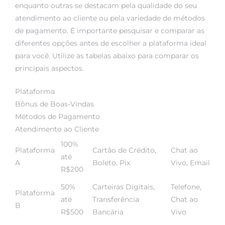
enquanto outras se destacam pela qualidade do seu
atendimento ao cliente ou pela variedade de métodos
de pagamento. É importante pesquisar e comparar as
diferentes opções antes de escolher a plataforma ideal
para você. Utilize as tabelas abaixo para comparar os
principais aspectos.
Plataforma
Bônus de Boas-Vindas
Métodos de Pagamento
Atendimento ao Cliente
100%
Plataforma
Cartão de Crédito,
Chat ao
até
A
Boleto, Pix
Vivo, Email
R$200
50%
Carteiras Digitais,
Telefone,
Plataforma
até
Transferência
Chat ao
B
R$500
Bancária
Vivo