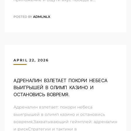
POSTED BY
ADMLNLX
APRIL 22, 2026
АДРЕНАЛИН ВЗЛЕТАЕТ ПОКОРИ НЕБЕСА
ВЫИГРЫШЕЙ В ОЛИМП КАЗИНО И
ОСТАНОВИСЬ ВОВРЕМЯ.
Адреналин взлетает: покори небеса
выигрышей в олимп казино и остановись
вовремя.Захватывающий геймплей: адреналин
и рискСтратегии и тактики в