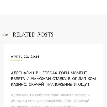
RELATED POSTS
APRIL 22, 2026
АДРЕНАЛИН В НЕБЕСАХ ЛОВИ МОМЕНТ
ВЗЛЕТА И УМНОЖАЙ СТАВКУ В ОЛИМП КОМ
КАЗИНО, СКАЧАЙ ПРИЛОЖЕНИЕ И ОЩУТ
Адреналин в небесах: лови момент взлета и
умножай ставку в олимп ком казино, скачай
приложение и ощути вкус победы в…