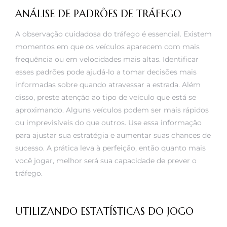
ANÁLISE DE PADRÕES DE TRÁFEGO
A observação cuidadosa do tráfego é essencial. Existem
momentos em que os veículos aparecem com mais
frequência ou em velocidades mais altas. Identificar
esses padrões pode ajudá-lo a tomar decisões mais
informadas sobre quando atravessar a estrada. Além
disso, preste atenção ao tipo de veículo que está se
aproximando. Alguns veículos podem ser mais rápidos
ou imprevisíveis do que outros. Use essa informação
para ajustar sua estratégia e aumentar suas chances de
sucesso. A prática leva à perfeição, então quanto mais
você jogar, melhor será sua capacidade de prever o
tráfego.
UTILIZANDO ESTATÍSTICAS DO JOGO