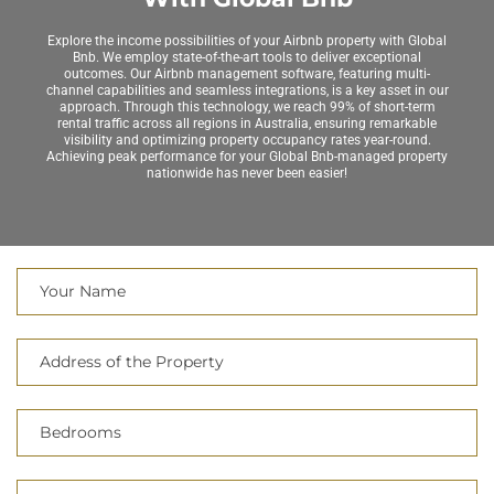
Explore the income possibilities of your Airbnb property with Global
Bnb. We employ state-of-the-art tools to deliver exceptional
outcomes. Our Airbnb management software, featuring multi-
channel capabilities and seamless integrations, is a key asset in our
approach. Through this technology, we reach 99% of short-term
rental traffic across all regions in Australia, ensuring remarkable
visibility and optimizing property occupancy rates year-round.
Achieving peak performance for your Global Bnb-managed property
nationwide has never been easier!