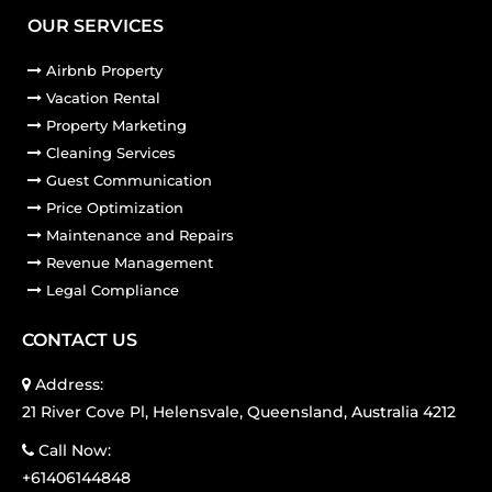
OUR SERVICES
Airbnb Property
Vacation Rental
Property Marketing
Cleaning Services
Guest Communication
Price Optimization
Maintenance and Repairs
Revenue Management
Legal Compliance
CONTACT US
Address:
21 River Cove Pl, Helensvale, Queensland, Australia 4212
Call Now:
+61406144848