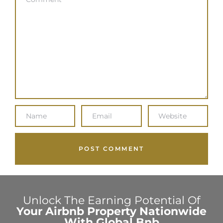
Unlock The Earning Potential Of
Your Airbnb Property Nationwide
With Global Bnb