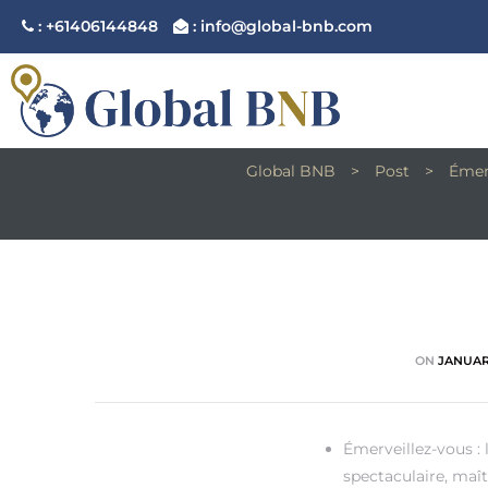
: +61406144848
: info@global-bnb.com
ÉMERVEILLEZ-VOUS LA PRUD
Global BNB
>
Post
>
Émerv
ement
ement
ON
JANUARY
Émerveillez-vous :
spectaculaire, maît