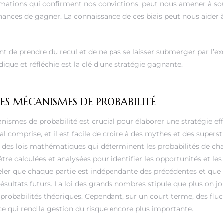
rmations qui confirment nos convictions, peut nous amener à sou
ances de gagner. La connaissance de ces biais peut nous aider à l
nent de prendre du recul et de ne pas se laisser submerger par l’
ue et réfléchie est la clé d’une stratégie gagnante.
S MÉCANISMES DE PROBABILITÉ
smes de probabilité est crucial pour élaborer une stratégie eff
 comprise, et il est facile de croire à des mythes et des supersti
r des lois mathématiques qui déterminent les probabilités de c
tre calculées et analysées pour identifier les opportunités et les r
ler que chaque partie est indépendante des précédentes et que l
résultats futurs. La loi des grands nombres stipule que plus on jou
probabilités théoriques. Cependant, sur un court terme, des flu
ce qui rend la gestion du risque encore plus importante.