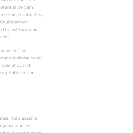
otentiel de gain
min semé d’embûches,
rticulièrement
 l’on est face à un
uccès.
leinement les
bonne maîtrise de soi
alculé et quand
e agréable et une
nse, mais aussi la
e dynamique est
éfier le destin et de