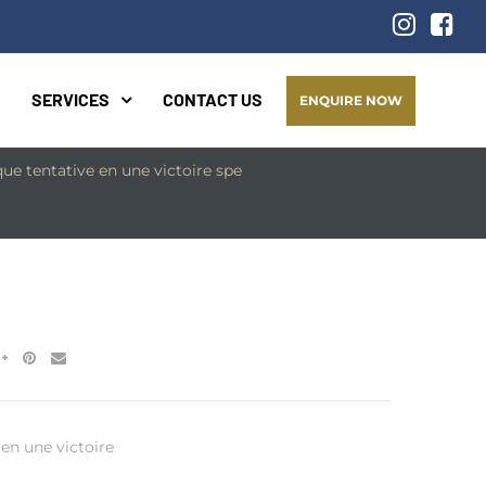
ORMER CHAQUE TENTATIVE EN
SERVICES
CONTACT US
ENQUIRE NOW
ue tentative en une victoire spe
en une victoire