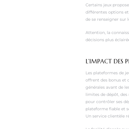
Certains jeux propose
différentes options et
de se renseigner sur l
Attention, la connais
décisions plus éclairé
L’IMPACT DES 
Les plateformes de je
offrent des bonus et 
générales avant de le
limites de dépôt, des 
pour contrôler ses dé
plateforme fiable et 
Un service clientèle r