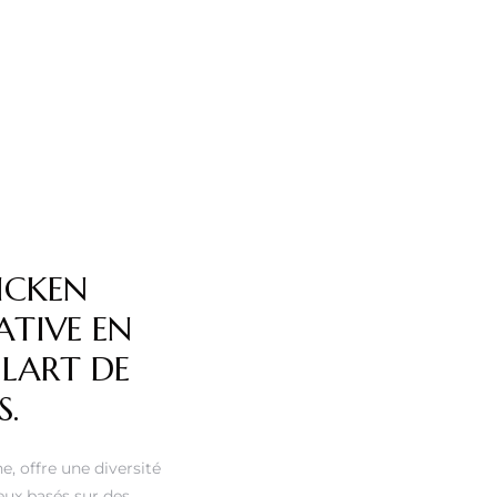
ICKEN
TIVE EN
 LART DE
S.
e, offre une diversité
eux basés sur des