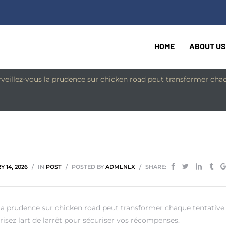
ENCE SUR CHICKEN ROAD PEUT TRANSF
HOME
ABOUT US
UNE VICTOIRE SPE
eillez-vous la prudence sur chicken road peut transformer chaq
 14, 2026
IN
POST
POSTED BY
ADMLNLX
SHARE:
 la prudence sur chicken road peut transformer chaque tentative 
risez lart de larrêt pour sécuriser vos récompenses.