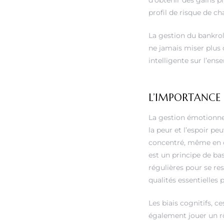
profil de risque de ch
La gestion du bankroll
ne jamais miser plus 
intelligente sur l’ens
L’IMPORTANCE 
La gestion émotionnell
la peur et l’espoir pe
concentré, même en ca
est un principe de ba
régulières pour se res
qualités essentielles 
Les biais cognitifs, c
également jouer un rô