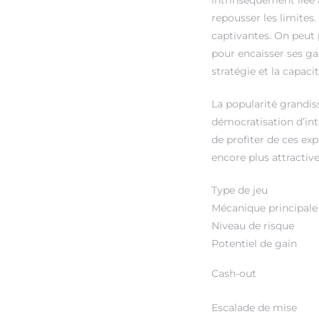
repousser les limites
captivantes. On peut 
pour encaisser ses gai
stratégie et la capacit
La popularité grandiss
démocratisation d’int
de profiter de ces ex
encore plus attractive
Type de jeu
Mécanique principale
Niveau de risque
Potentiel de gain
Cash-out
Escalade de mise