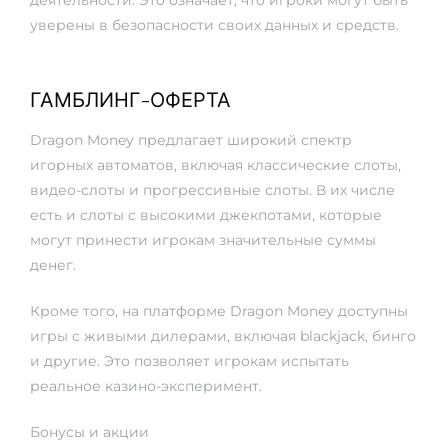
уверены в безопасности своих данных и средств.
ГАМБЛИНГ-ОФЕРТА
Dragon Money предлагает широкий спектр
игорных автоматов, включая классические слоты,
видео-слоты и прогрессивные слоты. В их числе
есть и слоты с высокими джекпотами, которые
могут принести игрокам значительные суммы
денег.
Кроме того, на платформе Dragon Money доступны
игры с живыми дилерами, включая blackjack, бинго
и другие. Это позволяет игрокам испытать
реальное казино-эксперимент.
Бонусы и акции