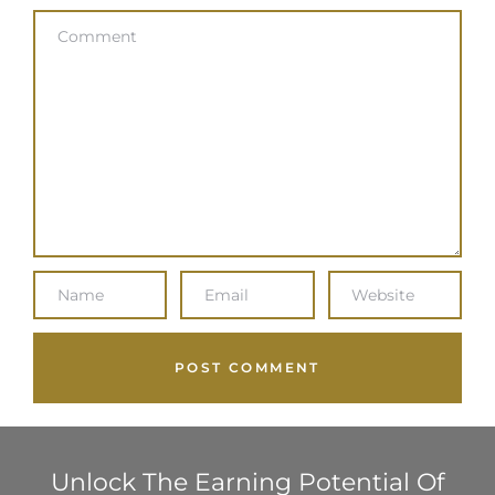
Unlock The Earning Potential Of