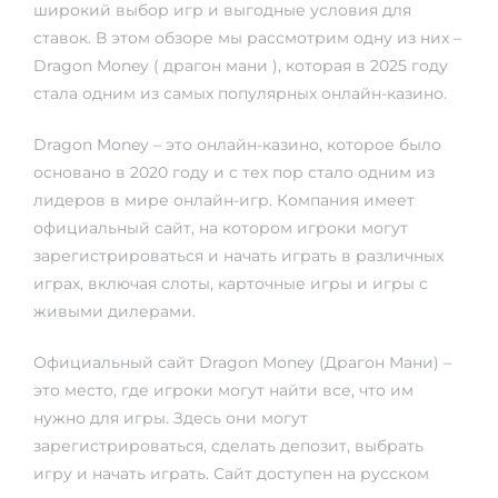
широкий выбор игр и выгодные условия для
ставок. В этом обзоре мы рассмотрим одну из них –
Dragon Money (
драгон мани
), которая в 2025 году
стала одним из самых популярных онлайн-казино.
Dragon Money – это онлайн-казино, которое было
основано в 2020 году и с тех пор стало одним из
лидеров в мире онлайн-игр. Компания имеет
официальный сайт, на котором игроки могут
зарегистрироваться и начать играть в различных
играх, включая слоты, карточные игры и игры с
живыми дилерами.
Официальный сайт Dragon Money (Драгон Мани) –
это место, где игроки могут найти все, что им
нужно для игры. Здесь они могут
зарегистрироваться, сделать депозит, выбрать
игру и начать играть. Сайт доступен на русском