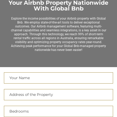
Your Airbnb Property Nationwide
With Global Bnb
Explore the income possibilities of your Airbnb property with Global
Bnb. We employ state-of-the-art tools to deliver exceptional
outcomes. Our Airbnb management software, featuring multi-
channel capabilities and seamless integrations, is a key asset in our
approach. Through this technology, we reach 99% of short-term
rental traffic across all regions in Australia, ensuring remarkable
visibility and optimizing property occupancy rates year-round.
Achieving peak performance for your Global Bnb-managed property
nationwide has never been easier!