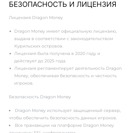
БЕЗОПАСНОСТЬ И ЛИЦЕНЗИЯ
Лицензия Dragon Money
Dragon Money имеет официальную лицензию,
выдана в соответствии с законодательством
Курильских островов.
Лицензия была получена в 2020 году и
действует до 2025 года.
Лицензия регламентирует деятельность Dragon
Money, обеспечивая безопасность и честность
игроков.
Безопасность Dragon Money
Dragon Money использует защищенный сервер,
чтобы обеспечить безопасность данных игроков.
Все транзакции на платформе Dragon Money
защищены SSL-шифрованием.