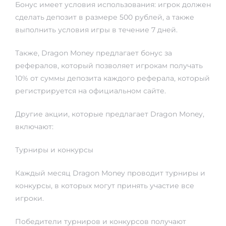
Бонус имеет условия использования: игрок должен
сделать депозит в размере 500 рублей, а также
выполнить условия игры в течение 7 дней.
Также, Dragon Money предлагает бонус за
рефералов, который позволяет игрокам получать
10% от суммы депозита каждого реферала, который
регистрируется на официальном сайте.
Другие акции, которые предлагает Dragon Money,
включают:
Турниры и конкурсы
Каждый месяц Dragon Money проводит турниры и
конкурсы, в которых могут принять участие все
игроки.
Победители турниров и конкурсов получают