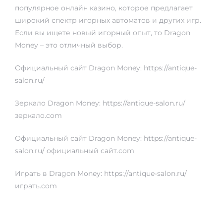
популярное онлайн казино, которое предлагает
широкий спектр игорных автоматов и других игр.
Если вы ищете новый игорный опыт, то Dragon
Money – это отличный выбор.
Официальный сайт Dragon Money: https://antique-
salon.ru/
Зеркало Dragon Money: https://antique-salon.ru/
зеркало.com
Официальный сайт Dragon Money: https://antique-
salon.ru/ официальный сайт.com
Играть в Dragon Money: https://antique-salon.ru/
играть.com