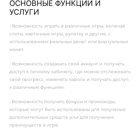
ОСНОВНЫЕ ФУНКЦИИ И
УСЛУГИ
• Возможность играть в различные игры, включая
слоты, карточные игры, рулетку и другие, с
использованием реальных денег или виртуальных
монет.
• Возможность создавать свой аккаунт и получать
доступ к личному кабинету, где можно отслеживать
свой прогресс, изменять пароль и получать доступ
к различным функциям.
• Возможность получать бонусы и промокоды,
которые могут быть использованы для получения
дополнительных средств или для получения
преимуществ в игре.