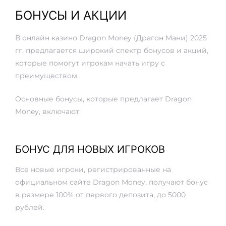
БОНУСЫ И АКЦИИ
В онлайн казино Dragon Money (Драгон Мани) 2025
гг. предлагается широкий спектр бонусов и акций,
которые помогут игрокам начать игру с
преимуществом.
Основные бонусы, которые предлагает Dragon
Money, включают:
БОНУС ДЛЯ НОВЫХ ИГРОКОВ
Все новые игроки, регистрированные на
официальном сайте Dragon Money, получают бонус
в размере 100% от первого депозита, до 5000
рублей.