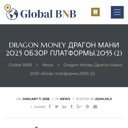
DRAGON MONEY ДРАГОН МАНИ
ement
2025 ОБЗОР ПЛАТФОРМЫ.2055 (2)
ement
Global BNB
>
News
>
Dragon Money Драгон Мани
2025 обзор платформы.2055 (2)
ON
JANUARY 7, 2026
IN
NEWS
POSTED BY
ADMLNLX
SHARE: