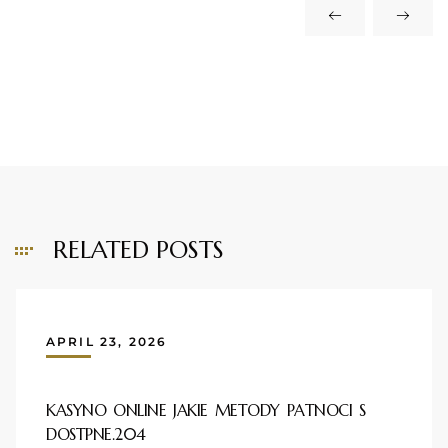
RELATED POSTS
APRIL 23, 2026
KASYNO ONLINE JAKIE METODY PATNOCI S
DOSTPNE.204