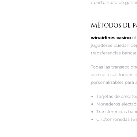
oportunidad de ganar
MÉTODOS DE P
winairlines casino
of
jugadores puedan depos
transferencias banca
Todas las transaccion
acceso a sus fondos c
personalizables para 
Tarjetas de crédito
Monederos electróni
Transferencias ban
Criptomonedas (Bi