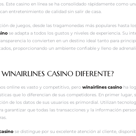
s. Este casino en línea se ha consolidado rápidamente como una
can entretenimiento de calidad sin salir de casa.
ción de juegos, desde las tragamonedas más populares hasta los
sino
se adapta a todos los gustos y niveles de experiencia. Su inte
nsparencia lo convierten en un destino ideal tanto para princi
ados, proporcionando un ambiente confiable y lleno de adrenali
 WINAIRLINES CASINO DIFERENTE?
os online es vasto y competitivo, pero
winairlines casino
ha log
ísticas que lo diferencian de sus competidores. En primer lugar, 
ción de los datos de sus usuarios es primordial. Utilizan tecnolo
ra garantizar que todas las transacciones y la información pers
ras.
 casino
se distingue por su excelente atención al cliente, disponib