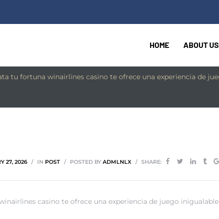
NES CASINO TE OFRECE UNA EXPERIENCI
HOME
ABOUT US
OPORTUNIDAD
ta tu fortuna winairlines casino te ofrece una experiencia de ju
 27, 2026
IN
POST
POSTED BY
ADMLNLX
SHARE:
winairlines casino te ofrece una experiencia de juego inigualabl