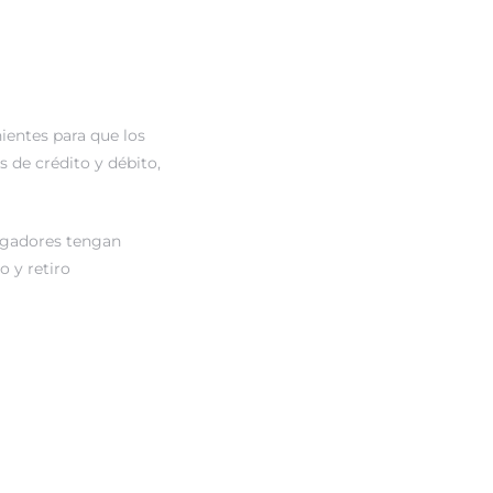
entes para que los
s de crédito y débito,
jugadores tengan
o y retiro