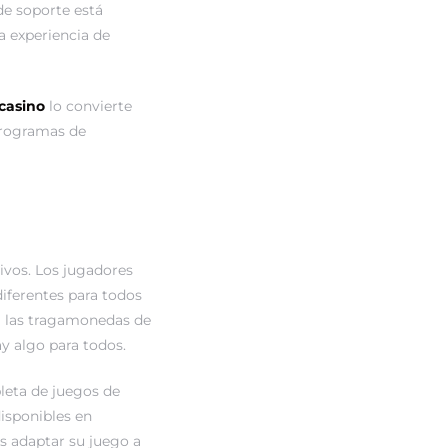
de soporte está
a experiencia de
 casino
lo convierte
programas de
ivos. Los jugadores
iferentes para todos
ta las tragamonedas de
y algo para todos.
leta de juegos de
disponibles en
es adaptar su juego a