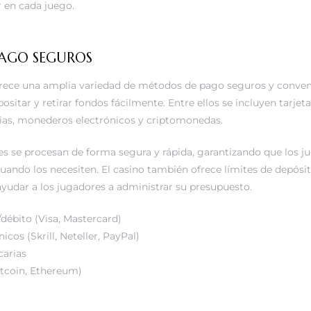
 en cada juego.
AGO SEGUROS
rece una amplia variedad de métodos de pago seguros y conveni
itar y retirar fondos fácilmente. Entre ellos se incluyen tarjeta
rias, monederos electrónicos y criptomonedas.
es se procesan de forma segura y rápida, garantizando que los 
uando los necesiten. El casino también ofrece límites de depósit
ayudar a los jugadores a administrar su presupuesto.
/débito (Visa, Mastercard)
cos (Skrill, Neteller, PayPal)
carias
tcoin, Ethereum)