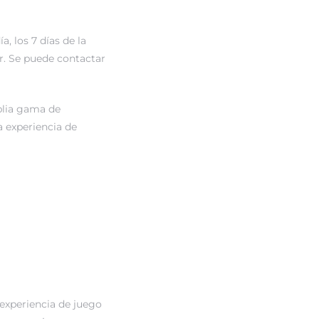
a, los 7 días de la
r. Se puede contactar
plia gama de
a experiencia de
 experiencia de juego