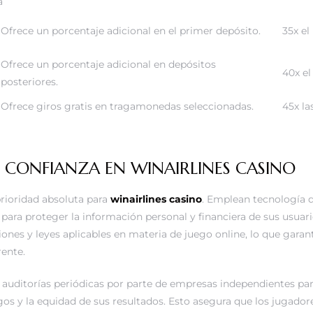
a
Ofrece un porcentaje adicional en el primer depósito.
35x e
Ofrece un porcentaje adicional en depósitos
40x e
posteriores.
Ofrece giros gratis en tragamonedas seleccionadas.
45x la
 CONFIANZA EN WINAIRLINES CASINO
rioridad absoluta para
winairlines casino
. Emplean tecnología 
para proteger la información personal y financiera de sus usua
iones y leyes aplicables en materia de juego online, lo que garan
rente.
 auditorías periódicas por parte de empresas independientes para
gos y la equidad de sus resultados. Esto asegura que los jugado