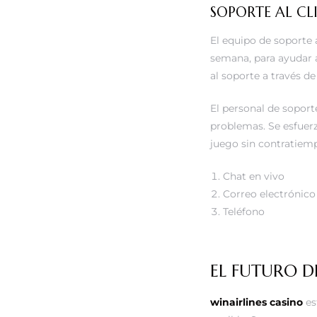
SOPORTE AL CLI
El equipo de soporte 
semana, para ayudar 
al soporte a través de
El personal de soport
problemas. Se esfuerz
juego sin contratiem
Chat en vivo
Correo electrónico
Teléfono
EL FUTURO D
winairlines casino
es