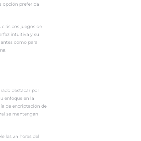
 opción preferida
 clásicos juegos de
rfaz intuitiva y su
piantes como para
na.
rado destacar por
su enfoque en la
gía de encriptación de
onal se mantengan
le las 24 horas del