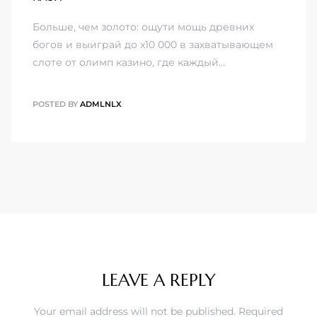
Больше, чем золото: ощути мощь древних
богов и выиграй до x10 000 в захватывающем
слоте от олимп казино, где каждый…
POSTED BY
ADMLNLX
LEAVE A REPLY
Your email address will not be published.
Required