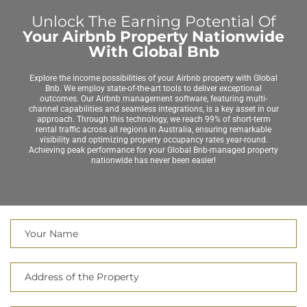
Unlock The Earning Potential Of
Your Airbnb Property Nationwide
With Global Bnb
Explore the income possibilities of your Airbnb property with Global
Bnb. We employ state-of-the-art tools to deliver exceptional
outcomes. Our Airbnb management software, featuring multi-
channel capabilities and seamless integrations, is a key asset in our
approach. Through this technology, we reach 99% of short-term
rental traffic across all regions in Australia, ensuring remarkable
visibility and optimizing property occupancy rates year-round.
Achieving peak performance for your Global Bnb-managed property
nationwide has never been easier!