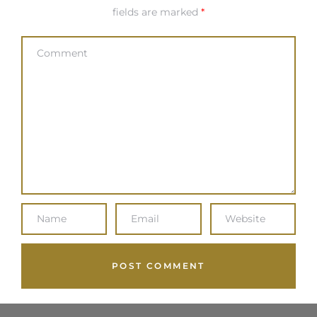
fields are marked
*