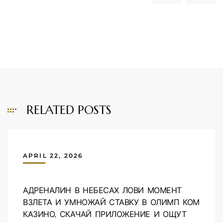
RELATED POSTS
APRIL 22, 2026
АДРЕНАЛИН В НЕБЕСАХ ЛОВИ МОМЕНТ
ВЗЛЕТА И УМНОЖАЙ СТАВКУ В ОЛИМП КОМ
КАЗИНО, СКАЧАЙ ПРИЛОЖЕНИЕ И ОЩУТ