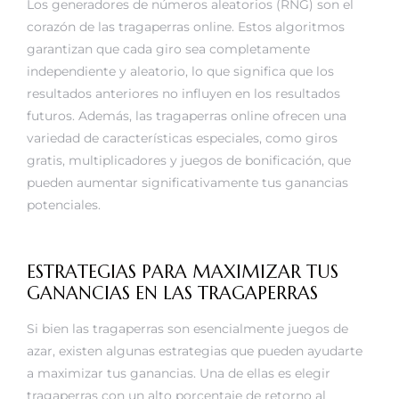
Los generadores de números aleatorios (RNG) son el
corazón de las tragaperras online. Estos algoritmos
garantizan que cada giro sea completamente
independiente y aleatorio, lo que significa que los
resultados anteriores no influyen en los resultados
futuros. Además, las tragaperras online ofrecen una
variedad de características especiales, como giros
gratis, multiplicadores y juegos de bonificación, que
pueden aumentar significativamente tus ganancias
potenciales.
ESTRATEGIAS PARA MAXIMIZAR TUS
GANANCIAS EN LAS TRAGAPERRAS
Si bien las tragaperras son esencialmente juegos de
azar, existen algunas estrategias que pueden ayudarte
a maximizar tus ganancias. Una de ellas es elegir
tragaperras con un alto porcentaje de retorno al