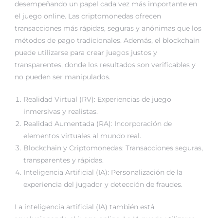
desempeñando un papel cada vez más importante en
el juego online. Las criptomonedas ofrecen
transacciones más rápidas, seguras y anónimas que los
métodos de pago tradicionales. Además, el blockchain
puede utilizarse para crear juegos justos y
transparentes, donde los resultados son verificables y
no pueden ser manipulados.
Realidad Virtual (RV): Experiencias de juego
inmersivas y realistas.
Realidad Aumentada (RA): Incorporación de
elementos virtuales al mundo real.
Blockchain y Criptomonedas: Transacciones seguras,
transparentes y rápidas.
Inteligencia Artificial (IA): Personalización de la
experiencia del jugador y detección de fraudes.
La inteligencia artificial (IA) también está