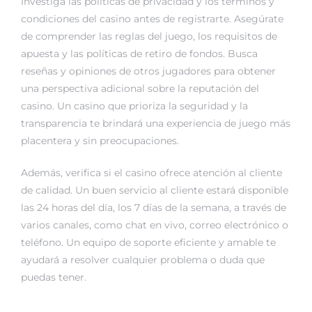
Investiga las políticas de privacidad y los términos y
condiciones del casino antes de registrarte. Asegúrate
de comprender las reglas del juego, los requisitos de
apuesta y las políticas de retiro de fondos. Busca
reseñas y opiniones de otros jugadores para obtener
una perspectiva adicional sobre la reputación del
casino. Un casino que prioriza la seguridad y la
transparencia te brindará una experiencia de juego más
placentera y sin preocupaciones.
Además, verifica si el casino ofrece atención al cliente
de calidad. Un buen servicio al cliente estará disponible
las 24 horas del día, los 7 días de la semana, a través de
varios canales, como chat en vivo, correo electrónico o
teléfono. Un equipo de soporte eficiente y amable te
ayudará a resolver cualquier problema o duda que
puedas tener.