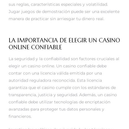
sus reglas, características especiales y volatilidad.
Jugar juegos de demostración puede ser una excelente
manera de practicar sin arriesgar tu dinero real.
LA IMPORTANCIA DE ELEGIR UN CASINO
ONLINE CONFIABLE
La seguridad y la confiabilidad son factores cruciales al
elegir un casino online. Un casino confiable debe
contar con una licencia válida emitida por una
autoridad reguladora reconocida. Esta licencia
garantiza que el casino cumple con los estándares de
transparencia, justicia y seguridad. Además, un casino
confiable debe utilizar tecnologías de encriptación
avanzadas para proteger tus datos personales y
financieros.