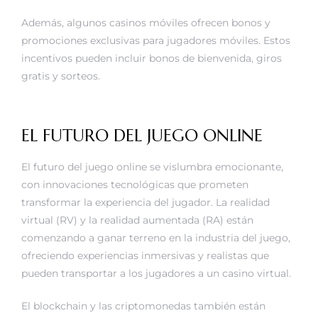
Además, algunos casinos móviles ofrecen bonos y
promociones exclusivas para jugadores móviles. Estos
incentivos pueden incluir bonos de bienvenida, giros
gratis y sorteos.
EL FUTURO DEL JUEGO ONLINE
El futuro del juego online se vislumbra emocionante,
con innovaciones tecnológicas que prometen
transformar la experiencia del jugador. La realidad
virtual (RV) y la realidad aumentada (RA) están
comenzando a ganar terreno en la industria del juego,
ofreciendo experiencias inmersivas y realistas que
pueden transportar a los jugadores a un casino virtual.
El blockchain y las criptomonedas también están