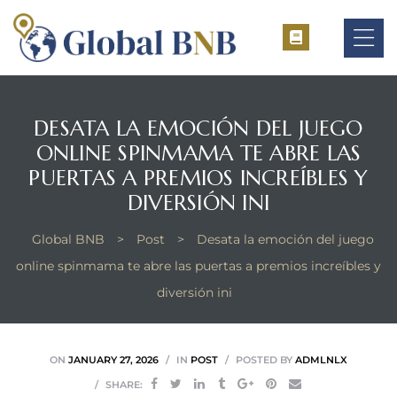
DESATA LA EMOCIÓN DEL JUEGO
ONLINE SPINMAMA TE ABRE LAS
ement
PUERTAS A PREMIOS INCREÍBLES Y
ement
DIVERSIÓN INI
Global BNB
>
Post
>
Desata la emoción del juego
online spinmama te abre las puertas a premios increíbles y
diversión ini
ON
JANUARY 27, 2026
IN
POST
POSTED BY
ADMLNLX
SHARE: