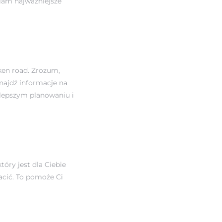
iam najważniejsze
ken road. Zrozum,
Znajdź informacje na
lepszym planowaniu i
tóry jest dla Ciebie
racić. To pomoże Ci