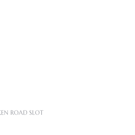
EN ROAD SLOT
T