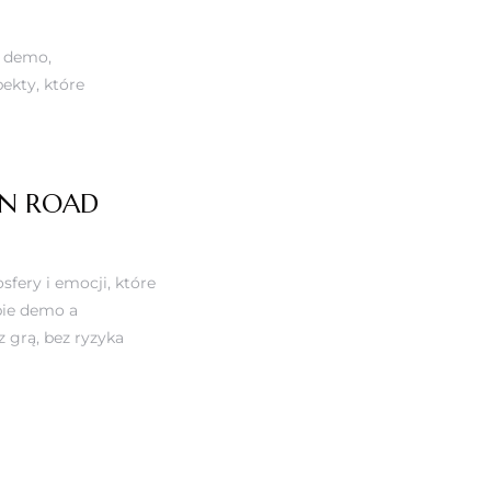
i demo,
ekty, które
EN ROAD
fery i emocji, które
bie demo a
 grą, bez ryzyka