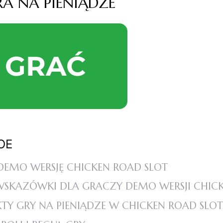
A NA PIENIĄDZE
GRAĆ
ОЕ
DEMO WERSJĘ CHICKEN ROAD SLOT
WSKAZÓWKI DLA GRACZY DEMO WERSJI CHICK
TY GRY NA PIENIĄDZE W CHICKEN ROAD SLO