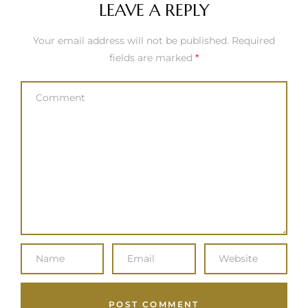
LEAVE A REPLY
Your email address will not be published.
Required
fields are marked
*