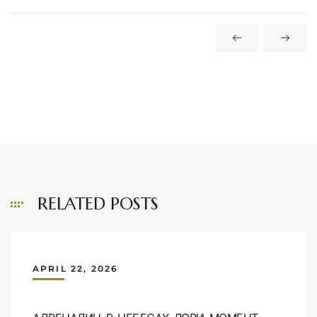
RELATED POSTS
APRIL 22, 2026