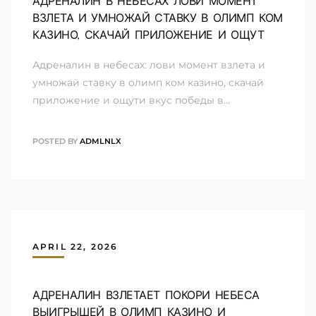
АДРЕНАЛИН В НЕБЕСАХ ЛОВИ МОМЕНТ
ВЗЛЕТА И УМНОЖАЙ СТАВКУ В ОЛИМП КОМ
КАЗИНО, СКАЧАЙ ПРИЛОЖЕНИЕ И ОЩУТ
Адреналин в небесах: лови момент взлета и
умножай ставку в олимп ком казино, скачай
приложение и ощути вкус победы в…
POSTED BY
ADMLNLX
APRIL 22, 2026
АДРЕНАЛИН ВЗЛЕТАЕТ ПОКОРИ НЕБЕСА
ВЫИГРЫШЕЙ В ОЛИМП КАЗИНО И