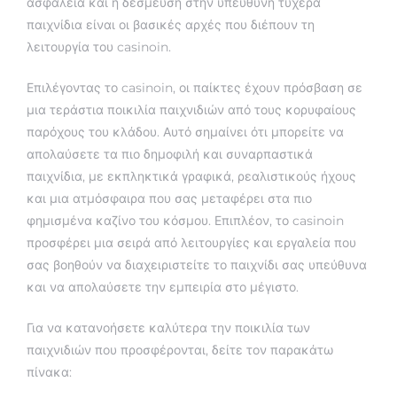
ασφάλεια και η δέσμευση στην υπεύθυνη τυχερά
παιχνίδια είναι οι βασικές αρχές που διέπουν τη
λειτουργία του casinoin.
Επιλέγοντας το casinoin, οι παίκτες έχουν πρόσβαση σε
μια τεράστια ποικιλία παιχνιδιών από τους κορυφαίους
παρόχους του κλάδου. Αυτό σημαίνει ότι μπορείτε να
απολαύσετε τα πιο δημοφιλή και συναρπαστικά
παιχνίδια, με εκπληκτικά γραφικά, ρεαλιστικούς ήχους
και μια ατμόσφαιρα που σας μεταφέρει στα πιο
φημισμένα καζίνο του κόσμου. Επιπλέον, το casinoin
προσφέρει μια σειρά από λειτουργίες και εργαλεία που
σας βοηθούν να διαχειριστείτε το παιχνίδι σας υπεύθυνα
και να απολαύσετε την εμπειρία στο μέγιστο.
Για να κατανοήσετε καλύτερα την ποικιλία των
παιχνιδιών που προσφέρονται, δείτε τον παρακάτω
πίνακα: