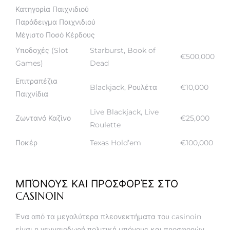
Κατηγορία Παιχνιδιού
Παράδειγμα Παιχνιδιού
Μέγιστο Ποσό Κέρδους
Υποδοχές (Slot
Starburst, Book of
€500,000
Games)
Dead
Επιτραπέζια
Blackjack, Ρουλέτα
€10,000
Παιχνίδια
Live Blackjack, Live
Ζωντανό Καζίνο
€25,000
Roulette
Ποκέρ
Texas Hold’em
€100,000
ΜΠΌΝΟΥΣ ΚΑΙ ΠΡΟΣΦΟΡΈΣ ΣΤΟ
CASINOIN
Ένα από τα μεγαλύτερα πλεονεκτήματα του casinoin
είναι η γενναιοδωρή πολιτική μπόνους και προσφορών