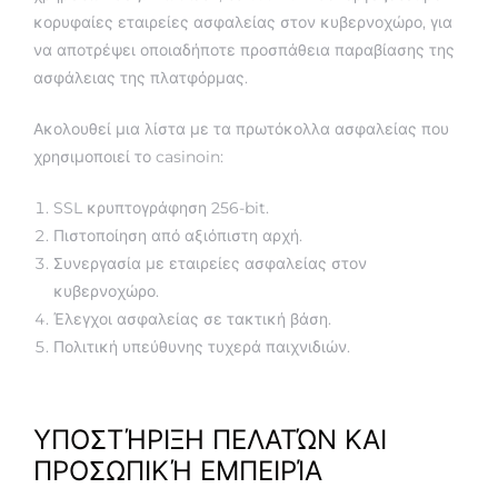
κορυφαίες εταιρείες ασφαλείας στον κυβερνοχώρο, για
να αποτρέψει οποιαδήποτε προσπάθεια παραβίασης της
ασφάλειας της πλατφόρμας.
Ακολουθεί μια λίστα με τα πρωτόκολλα ασφαλείας που
χρησιμοποιεί το casinoin:
SSL κρυπτογράφηση 256-bit.
Πιστοποίηση από αξιόπιστη αρχή.
Συνεργασία με εταιρείες ασφαλείας στον
κυβερνοχώρο.
Έλεγχοι ασφαλείας σε τακτική βάση.
Πολιτική υπεύθυνης τυχερά παιχνιδιών.
ΥΠΟΣΤΉΡΙΞΗ ΠΕΛΑΤΏΝ ΚΑΙ
ΠΡΟΣΩΠΙΚΉ ΕΜΠΕΙΡΊΑ