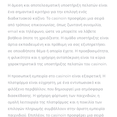
Η άμεση και αποτελεσματική υποστήριξη πελατών είναι
ένα σημαντικό κριτήριο για την επιλογή ενός
διαδικτυακού καζίνο. Το casinoin προσφέρει μια σειρά
από τρόπους επικοινωνίας, όπως ζωντανή συνομιλία,
email και τηλέφωνο, ώστε να μπορείτε να λάβετε
βοήθεια όποτε τη χρειάζεστε. Η ομάδα υποστήριξης είναι
άρτια εκπαιδευμένη και πρόθυμη να σας εξυπηρετήσει
σε οποιοδήποτε θέμα ή απορία έχετε. Η προσβασιμότητα,
η φιλικότητα και η γρήγορη ανταπόκριση είναι τα κύρια
χαρακτηριστικά της υποστήριξης πελατών του casinoin.
Η προσωπική εμπειρία στο casinoin είναι εξαιρετική. Η
πλατφόρμα είναι εύχρηστη, με ένα εντυπωσιακό και
φιλόξενο περιβάλλον, που δημιουργεί μια ατμόσφαιρα
διασκέδασης. Η γρήγορη φόρτωση των παιχνιδιών, η
ομαλή λειτουργία της πλατφόρμας και η ποικιλία των
επιλογών πληρωμής συμβάλλουν στην άριστη εμπειρία
παιχνιδιού. Επιπλέον, το casinoin προσφέρει μια σειρά