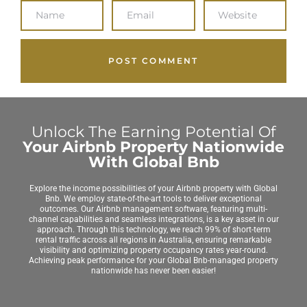
Unlock The Earning Potential Of
Your Airbnb Property Nationwide
With Global Bnb
Explore the income possibilities of your Airbnb property with Global
Bnb. We employ state-of-the-art tools to deliver exceptional
outcomes. Our Airbnb management software, featuring multi-
channel capabilities and seamless integrations, is a key asset in our
approach. Through this technology, we reach 99% of short-term
rental traffic across all regions in Australia, ensuring remarkable
visibility and optimizing property occupancy rates year-round.
Achieving peak performance for your Global Bnb-managed property
nationwide has never been easier!