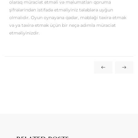
olaraq müraciət etməli və məlumatları qoruma
şifrələrindən istifadə etməliyiniz tələblərə uyğun
olmalıdır. Oyun oynayana qədər, məbləği təxirə etmək
və ya təxirə etmək üçün bir neçə adımla müraciət
etməliyinizdir.