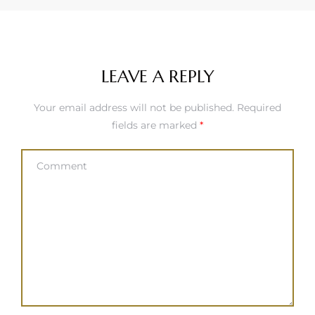
LEAVE A REPLY
Your email address will not be published.
Required
fields are marked
*