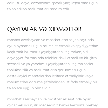
edir. Bu qeyd, qazancınıza qərarlı yaxşılaşdırmaq üçün
tələb edilən məlumatları təqdim edir.
QAYDALAR VƏ XIDMƏTLƏR
mosbet azerbaycan və mostbet azerbaijan saytında
oyun oynamak üçün müraciət etmək və qeydiyyatdan
keçirmək lazımdır. Qeydiyyatdan keçirərkən, sizi
qeydiyyat formasında tələblər daxil etməli və bir şifrə
seçməli və ya yaradım. Qeydiyyatdan keçirən səsləri
təhlükəsizlik və məlumatların qorunması üçün
dəstəkləyici məsafələrdən istifadə etməliyiniz və ya
məlumatları qoruma şifrələrindən istifadə etməliyiniz
tələblərə uyğun olmalıdır.
mostbet azerbaycan və mostbet az saytında oyun
oynamak üçün, ilk məqsədiniz banka kartınıza məbləği