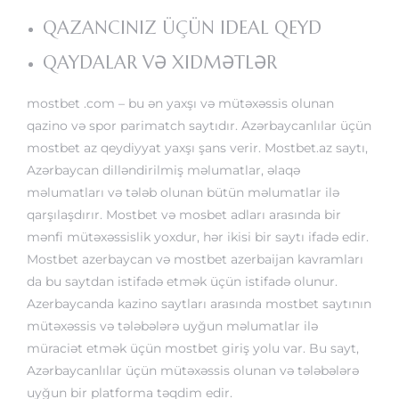
QAZANCINIZ ÜÇÜN IDEAL QEYD
QAYDALAR VƏ XIDMƏTLƏR
mostbet
.com – bu ən yaxşı və mütəxəssis olunan
qazino və spor parimatch saytıdır. Azərbaycanlılar üçün
mostbet az qeydiyyat yaxşı şans verir. Mostbet.az saytı,
Azərbaycan dilləndirilmiş məlumatlar, əlaqə
məlumatları və tələb olunan bütün məlumatlar ilə
qarşılaşdırır. Mostbet və mosbet adları arasında bir
mənfi mütəxəssislik yoxdur, hər ikisi bir saytı ifadə edir.
Mostbet azerbaycan və mostbet azerbaijan kavramları
da bu saytdan istifadə etmək üçün istifadə olunur.
Azerbaycanda kazino saytları arasında mostbet saytının
mütəxəssis və tələbələrə uyğun məlumatlar ilə
müraciət etmək üçün mostbet giriş yolu var. Bu sayt,
Azərbaycanlılar üçün mütəxəssis olunan və tələbələrə
uyğun bir platforma təqdim edir.