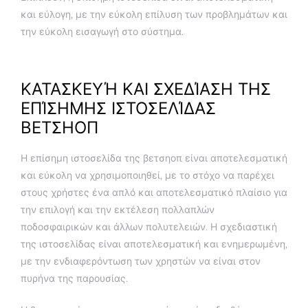
και εύλογη, με την εύκολη επίλυση των προβλημάτων και
την εύκολη εισαγωγή στο σύστημα.
ΚΑΤΑΣΚΕΥΉ ΚΑΙ ΣΧΕΔΊΑΣΗ ΤΗΣ
ΕΠΊΣΗΜΗΣ ΙΣΤΟΣΕΛΊΔΑΣ
ΒΕΤΣΗΟΠ
Η επίσημη ιστοσελίδα της βετσηοπ είναι αποτελεσματική
και εύκολη να χρησιμοποιηθεί, με το στόχο να παρέχει
στους χρήστες ένα απλό και αποτελεσματικό πλαίσιο για
την επιλογή και την εκτέλεση πολλαπλών
ποδοσφαιρικών και άλλων πολυτελειών. Η σχεδιαστική
της ιστοσελίδας είναι αποτελεσματική και ενημερωμένη,
με την ενδιαφερόντωση των χρηστών να είναι στον
πυρήνα της παρουσίας.