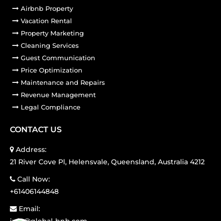
Airbnb Property
Vacation Rental
Property Marketing
Cleaning Services
Guest Communication
Price Optimization
Maintenance and Repairs
Revenue Management
Legal Compliance
CONTACT US
Address:
21 River Cove Pl, Helensvale, Queensland, Australia 4212
Call Now:
+61406144848
Email:
info@global-bnb.com