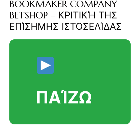
BOOKMAKER COMPANY
rs
BETSHOP – ΚΡΙΤΙΚΉ ΤΗΣ
ΕΠΊΣΗΜΗΣ ΙΣΤΟΣΕΛΊΔΑΣ
ΠΑΊΖΩ