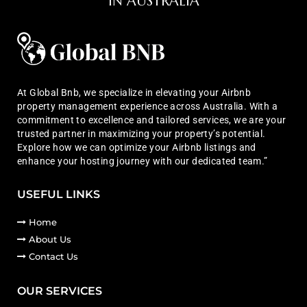
IN AUSTRALIA
At Global Bnb, we specialize in elevating your Airbnb
property management experience across Australia. With a
commitment to excellence and tailored services, we are your
trusted partner in maximizing your property’s potential.
Explore how we can optimize your Airbnb listings and
enhance your hosting journey with our dedicated team.”
USEFUL LINKS
Home
About Us
Contact Us
OUR SERVICES