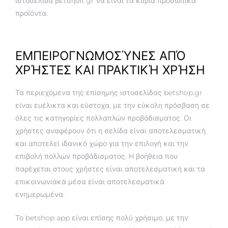
ιστοσελίδα βετσηοπ gr να είναι τα κύρια προσωπικά
προϊόντα.
ΕΜΠΕΙΡΟΓΝΩΜΟΣΎΝΕΣ ΑΠΌ
ΧΡΉΣΤΕΣ ΚΑΙ ΠΡΑΚΤΙΚΉ ΧΡΉΣΗ
Τα περιεχόμενα της επίσημης ιστοσελίδας betshop.gr
είναι ευέλικτα και εύστοχα, με την εύκολη πρόσβαση σε
όλες τις κατηγορίες πολλαπλών προβάδισματος. Οι
χρήστες αναφέρουν ότι η σελίδα είναι αποτελεσματική
και αποτελεί ιδανικό χώρο για την επιλογή και την
επιβολή πολλών προβάδισματος. Η βοήθεια που
παρέχεται στους χρήστες είναι αποτελεσματική και τα
επικοινωνιακά μέσα είναι αποτελεσματικά
ενημερωμένα.
Το betshop app είναι επίσης πολύ χρήσιμο, με την