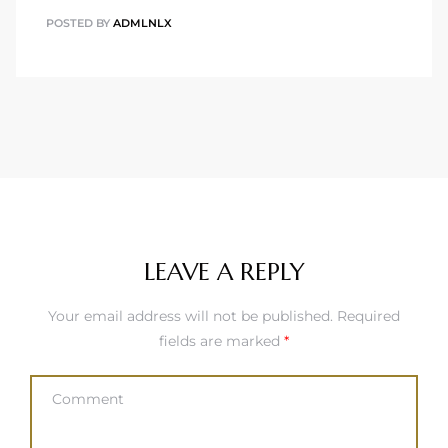
POSTED BY
ADMLNLX
LEAVE A REPLY
Your email address will not be published.
Required
fields are marked
*