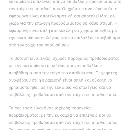
ευκαιρία να επιλέγεις και να επιβάλλεις προβάδισμα από
τον τοίχο του σπαθιού σου. Οι χρήστες αναφέρουν ότι η
εφαρμογή είναι αποτελεσματική και αποτελεί ιδανικό
χώρο για την επιλογή προβάδισματος σε κάθε στιγμή. Η
εφαρμογή είναι απλή και εύκολη να χρησιμοποιηθεί, με
την ευκαιρία να επιλέγεις και να επιβάλλεις προβάδισμα
από τον τοίχο του σπαθιού σου.
Το βετσοπ είναι ένας ισχυρός παροχείος προβάδισματος,
με την ευκαιρία να επιλέγεις και να επιβάλλεις
προβάδισμα από τον τοίχο του σπαθιού σου. Οι χρήστες
αναφέρουν ότι η εφαρμογή είναι απλή και εύκολη να
χρησιμοποιηθεί, με την ευκαιρία να επιλέγεις και να
επιβάλλεις προβάδισμα από τον τοίχο του σπαθιού σου.
Το bet shop είναι ένας ισχυρός παροχείος
προβάδισματος, με την ευκαιρία να επιλέγεις και να
επιβάλλεις προβάδισμα από τον τοίχο του σπαθιού σου.
Οι χρήστες αναφέρουν ότι η εφαρμογή είναι απλή και