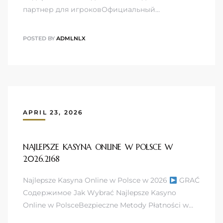
партнер для игроковОфициальный…
POSTED BY
ADMLNLX
APRIL 23, 2026
NAJLEPSZE KASYNA ONLINE W POLSCE W
2026.2168
Najlepsze Kasyna Online w Polsce w 2026
GRAĆ
Содержимое Jak Wybrać Najlepsze Kasyno
Online w PolsceBezpieczne Metody Płatności w…