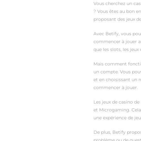
Vous cherchez un casi
? Vous êtes au bon en
proposant des jeux de
Avec Betify, vous pou
commencer à jouer av
que les slots, les jeux
Mais comment fonctio
un compte. Vous pouve
et en choisissant un 
commencer à jouer.
Les jeux de casino de
et Microgaming. Cela 
une expérience de jeu
De plus, Betify propo
problème ou de questi