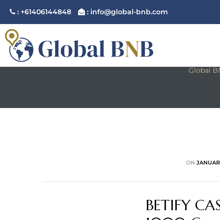
: +61406144848
: info@global-bnb.com
BETIFY CA
Global 
ement
ement
ON
JANUARY
BETIFY CA