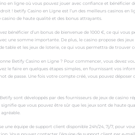
no en ligne où vous pouvez jouer avec confiance et bénéficier d
droit !
betify
Casino en Ligne est l’un des meilleurs casinos en li
 casino de haute qualité et des bonus attrayants.
vez bénéficier d’un bonus de bienvenue de 1000 €, ce qui vous 
ec une somme importante. De plus, le casino propose des jeux de
 de table et les jeux de loterie, ce qui vous permettra de trouver c
nne Betify Casino en Ligne ? Pour commencer, vous devez vous
z le faire en quelques étapes simples, en fournissant vos infor
mot de passe. Une fois votre compte créé, vous pouvez déposer 
 Betify sont développés par des fournisseurs de jeux de casino ré
signifie que vous pouvez être sûr que les jeux sont de haute qua
 agréable.
se une équipe de support client disponible 24h/24, 7j/7, pour vou
on. Vous pouvez contacter l’équipe de support client par e-mail