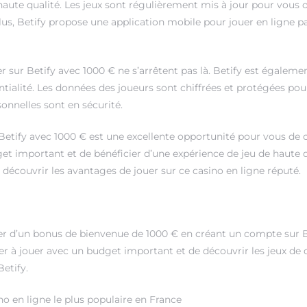
haute qualité. Les jeux sont régulièrement mis à jour pour vous o
lus, Betify propose une application mobile pour jouer en ligne pa
r sur Betify avec 1000 € ne s’arrêtent pas là. Betify est égalem
entialité. Les données des joueurs sont chiffrées et protégées po
onnelles sont en sécurité.
 Betify avec 1000 € est une excellente opportunité pour vous d
et important et de bénéficier d’une expérience de jeu de haute q
à découvrir les avantages de jouer sur ce casino en ligne réputé.
er d’un bonus de bienvenue de 1000 € en créant un compte sur B
à jouer avec un budget important et de découvrir les jeux de 
etify.
ino en ligne le plus populaire en France