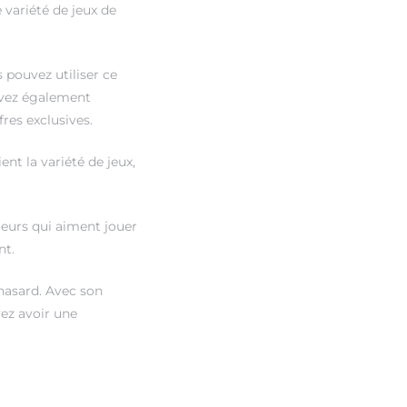
 variété de jeux de
pouvez utiliser ce
ouvez également
res exclusives.
nt la variété de jeux,
ueurs qui aiment jouer
nt.
 hasard. Avec son
vez avoir une