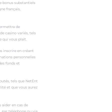
e bonus substantiels
gne français,
permettra de
 casino variés, tels
e qui vous plaît.
 inscrire en créant
mations personnelles
des fonds et
putés, tels que NetEnt
lité et que vous aurez
s aider en cas de
, par téléphone ou via