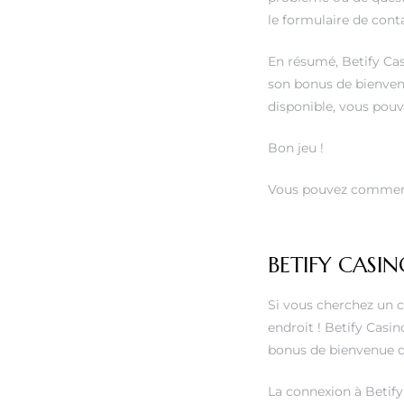
le formulaire de cont
En résumé, Betify Cas
son bonus de bienvenu
disponible, vous pouv
Bon jeu !
Vous pouvez commencer
BETIFY CASI
Si vous cherchez un c
endroit ! Betify Casi
bonus de bienvenue 
La connexion à Betify