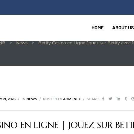
HOME
ABOUT US
SINO EN LIGNE JOUEZ SUR BETIFY AVEC 1
BNB
>
News
>
Betify Casino en Ligne Jouez sur Betify avec 1
 21, 2026
IN
NEWS
POSTED BY
ADMLNLX
SHARE:
SINO EN LIGNE | JOUEZ SUR BET