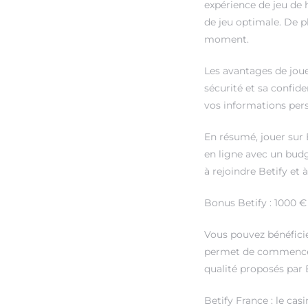
expérience de jeu de 
de jeu optimale. De p
moment.
Les avantages de joue
sécurité et sa confid
vos informations pers
En résumé, jouer sur
en ligne avec un budg
à rejoindre Betify et 
Bonus Betify : 1000 €
Vous pouvez bénéfici
permet de commencer 
qualité proposés par B
Betify France : le cas