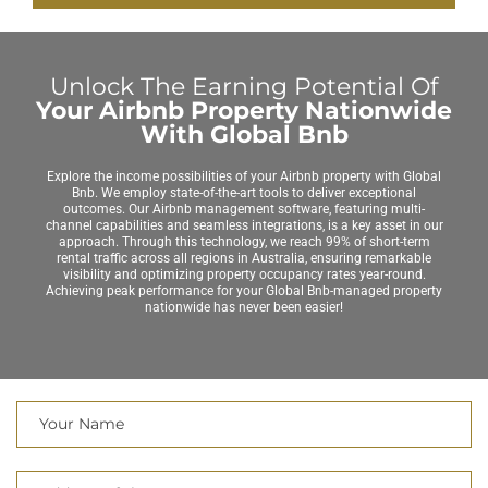
Unlock The Earning Potential Of
Your Airbnb Property Nationwide
With Global Bnb
Explore the income possibilities of your Airbnb property with Global
Bnb. We employ state-of-the-art tools to deliver exceptional
outcomes. Our Airbnb management software, featuring multi-
channel capabilities and seamless integrations, is a key asset in our
approach. Through this technology, we reach 99% of short-term
rental traffic across all regions in Australia, ensuring remarkable
visibility and optimizing property occupancy rates year-round.
Achieving peak performance for your Global Bnb-managed property
nationwide has never been easier!