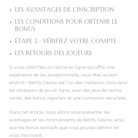
LES AVANTAGES DE L’INSCRIPTION
LES CONDITIONS POUR OBTENIR LE
BONUS
ÉTAPE 2 : VÉRIFIEZ VOTRE COMPTE
LES RETOURS DES JOUEURS
Si vous cherchez un casino en ligne qui offre une
expérience de jeu exceptionnelle, vous êtes au bon
endroit ! Betify Casino est l’un des meilleurs choix pour
les amateurs de jeu en ligne, avec des jeux de casino
variés, des bonus réguliers et une connexion sécurisée.
Dans cet article, nous allons vous présenter les
avantages et les inconvénients de Betify Casino, ainsi
que les bonus exclusifs que vous pouvez obtenir en
vous inscrivant.