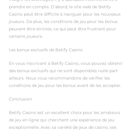
prendre en compte. D’abord, le site web de Betify
Casino peut être difficile à naviguer pour les nouveaux
joueurs. De plus, les conditions de jeu pour les bonus
peuvent être strictes, ce qui peut être frustrant pour
certains joueurs.
Les bonus exclusifs de Betify Casino
En vous inscrivant à Betify Casino, vous pouvez obtenir
des bonus exclusifs qui ne sont disponibles nulle part
ailleurs. Nous vous recommandons de vérifier les
conditions de jeu pour les bonus avant de les accepter.
Conclusion
Betify Casino est un excellent choix pour les amateurs
de jeu en ligne qui cherchent une expérience de jeu
exceptionnelle. Avec sa variété de jeux de casino, ses