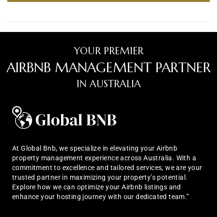
YOUR PREMIER
AIRBNB MANAGEMENT PARTNER
IN AUSTRALIA
At Global Bnb, we specialize in elevating your Airbnb
property management experience across Australia. With a
commitment to excellence and tailored services, we are your
trusted partner in maximizing your property’s potential.
Explore how we can optimize your Airbnb listings and
enhance your hosting journey with our dedicated team.”