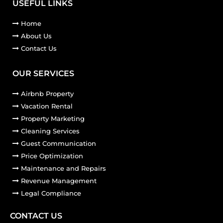
USEFUL LINKS
Home
About Us
Contact Us
OUR SERVICES
Airbnb Property
Vacation Rental
Property Marketing
Cleaning Services
Guest Communication
Price Optimization
Maintenance and Repairs
Revenue Management
Legal Compliance
CONTACT US