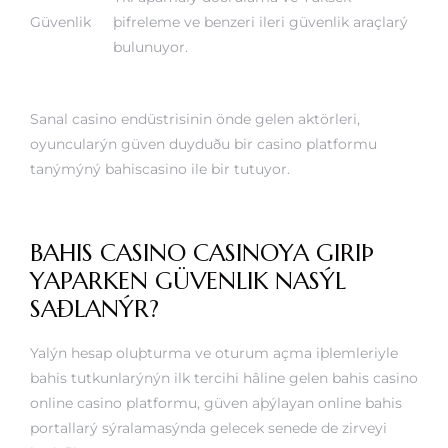
Güvenlik
þifreleme ve benzeri ileri güvenlik araçlarý
bulunuyor.
Sanal casino endüstrisinin önde gelen aktörleri,
oyuncularýn güven duyduðu bir casino platformu
tanýmýný bahiscasino ile bir tutuyor.
BAHIS CASINO CASINOYA GIRIÞ
YAPARKEN GÜVENLIK NASÝL
SAÐLANÝR?
Yalýn hesap oluþturma ve oturum açma iþlemleriyle
bahis tutkunlarýnýn ilk tercihi hâline gelen bahis casino
online casino platformu, güven aþýlayan online bahis
portallarý sýralamasýnda gelecek senede de zirveyi