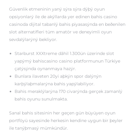
Güvenlik etmeninin yaný sýra sýra dýþý oyun
opsiyonlarý ile de akýllarda yer edinen bahis casino
casinoda dijital tabanlý bahis piyasasýnda en beðenilen
slot alternatifleri tüm amatör ve deneyimli oyun
sevdalýlarýný bekliyor.
Starburst XXXtreme dâhil 1.300ün üzerinde slot
yapýmý bahiscasino casino platformunun Türkiye
çatýsýnda oynanmaya hazýr.
Bunlara ilaveten 20yi aþkýn spor dalýnýn
karþýlaþmalarýna bahis yapýlabiliyor.
Bahis meraklýlarýna 170 civarýnda gerçek zamanlý
bahis oyunu sunulmakta.
Sanal bahis sitesinin her geçen gün büyüyen oyun
portföyü sayesinde herkesin kendine uygun bir þeyler
ile tanýþmasý mümkündür.