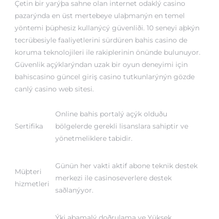
Çetin bir yarýþa sahne olan internet odaklý casino
rs
pazarýnda en üst mertebeye ulaþmanýn en temel
yöntemi þüphesiz kullanýcý güvenliði. 10 seneyi aþkýn
tecrübesiyle faaliyetlerini sürdüren bahis casino de
koruma teknolojileri ile rakiplerinin önünde bulunuyor.
Güvenlik açýklarýndan uzak bir oyun deneyimi için
bahiscasino güncel giriş
casino tutkunlarýnýn gözde
canlý casino web sitesi.
Online bahis portalý açýk olduðu
Sertifika
bölgelerde gerekli lisanslara sahiptir ve
yönetmeliklere tabidir.
Günün her vakti aktif abone teknik destek
Müþteri
merkezi ile casinoseverlere destek
hizmetleri
saðlanýyor.
Ýki aþamalý doðrulama ve Yüksek