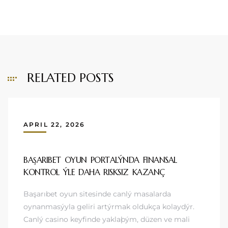
RELATED POSTS
APRIL 22, 2026
BAŞARIBET OYUN PORTALÝNDA FINANSAL
KONTROL ÝLE DAHA RISKSIZ KAZANÇ
Başarıbet oyun sitesinde canlý masalarda
oynanmasýyla geliri artýrmak oldukça kolaydýr.
Canlý casino keyfinde yaklaþým, düzen ve mali