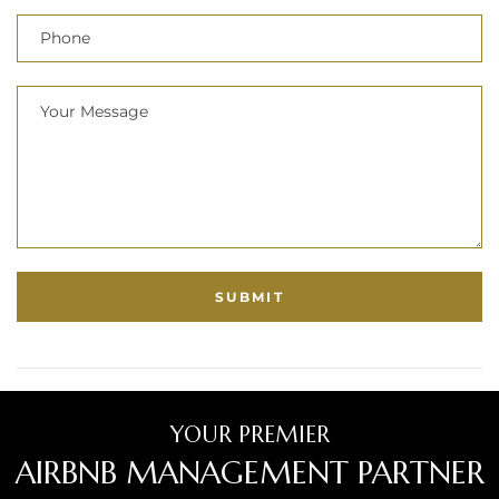
YOUR PREMIER
AIRBNB MANAGEMENT PARTNER