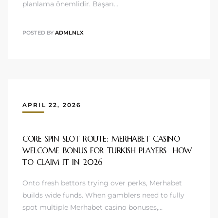
planlama önemlidir. Başarı…
POSTED BY
ADMLNLX
APRIL 22, 2026
CORE SPIN SLOT ROUTE: MERHABET CASINO
WELCOME BONUS FOR TURKISH PLAYERS  HOW
TO CLAIM IT IN 2026
Onto fresh bettors trying over perks, Merhabet
builds wide funds. When gamblers need to fully
spot multiple Merhabet casino bonuses,…