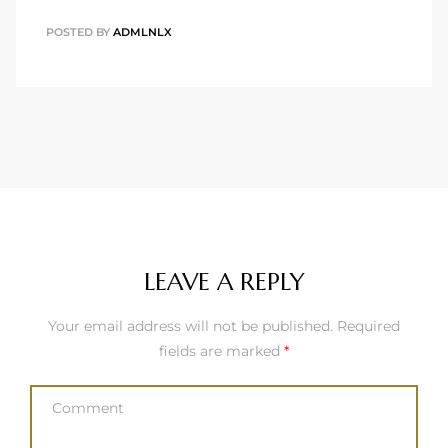
POSTED BY
ADMLNLX
LEAVE A REPLY
Your email address will not be published.
Required
fields are marked
*