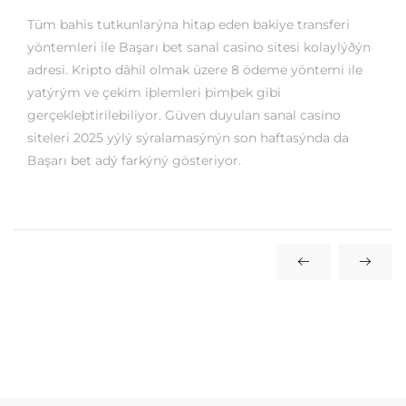
Tüm bahis tutkunlarýna hitap eden bakiye transferi
yöntemleri ile Başarı bet sanal casino sitesi kolaylýðýn
adresi. Kripto dâhil olmak üzere 8 ödeme yöntemi ile
yatýrým ve çekim iþlemleri þimþek gibi
gerçekleþtirilebiliyor. Güven duyulan sanal casino
siteleri 2025 yýlý sýralamasýnýn son haftasýnda da
Başarı bet adý farkýný gösteriyor.