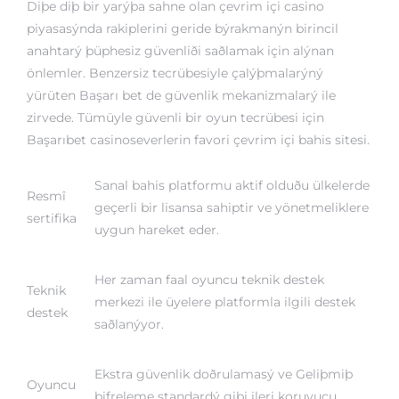
Diþe diþ bir yarýþa sahne olan çevrim içi casino
rs
piyasasýnda rakiplerini geride býrakmanýn birincil
anahtarý þüphesiz güvenliði saðlamak için alýnan
önlemler. Benzersiz tecrübesiyle çalýþmalarýný
yürüten Başarı bet de güvenlik mekanizmalarý ile
zirvede. Tümüyle güvenli bir oyun tecrübesi için
Başarıbet
casinoseverlerin favori çevrim içi bahis sitesi.
Sanal bahis platformu aktif olduðu ülkelerde
Resmî
geçerli bir lisansa sahiptir ve yönetmeliklere
sertifika
uygun hareket eder.
Her zaman faal oyuncu teknik destek
Teknik
merkezi ile üyelere platformla ilgili destek
destek
saðlanýyor.
Ekstra güvenlik doðrulamasý ve Geliþmiþ
Oyuncu
þifreleme standardý gibi ileri koruyucu