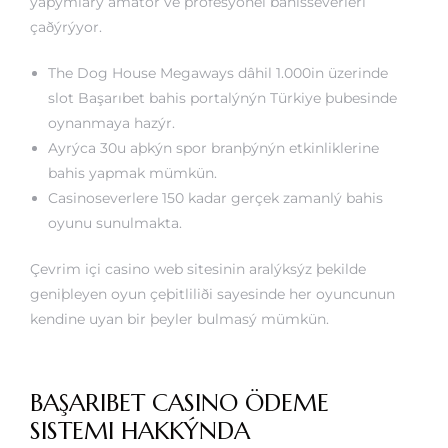
yapýmlarý amatör ve profesyonel bahisseverleri
çaðýrýyor.
The Dog House Megaways dâhil 1.000in üzerinde
slot Başarıbet bahis portalýnýn Türkiye þubesinde
oynanmaya hazýr.
Ayrýca 30u aþkýn spor branþýnýn etkinliklerine
bahis yapmak mümkün.
Casinoseverlere 150 kadar gerçek zamanlý bahis
oyunu sunulmakta.
Çevrim içi casino web sitesinin aralýksýz þekilde
geniþleyen oyun çeþitliliði sayesinde her oyuncunun
kendine uyan bir þeyler bulmasý mümkün.
BAŞARIBET CASINO ÖDEME
SISTEMI HAKKÝNDA