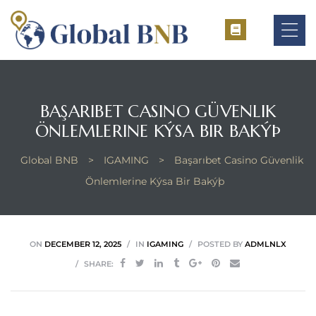
BAŞARIBET CASINO GÜVENLIK
ement
ÖNLEMLERINE KÝSA BIR BAKÝÞ
ement
Global BNB
>
IGAMING
>
Başarıbet Casino Güvenlik
Önlemlerine Kýsa Bir Bakýþ
ON
DECEMBER 12, 2025
IN
IGAMING
POSTED BY
ADMLNLX
SHARE: