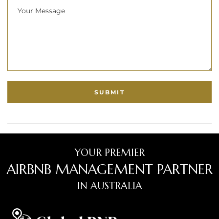
YOUR PREMIER
AIRBNB MANAGEMENT PARTNER
IN AUSTRALIA