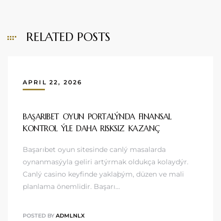
RELATED POSTS
APRIL 22, 2026
BAŞARIBET OYUN PORTALÝNDA FINANSAL
KONTROL ÝLE DAHA RISKSIZ KAZANÇ
Başarıbet oyun sitesinde canlý masalarda
oynanmasýyla geliri artýrmak oldukça kolaydýr.
Canlý casino keyfinde yaklaþým, düzen ve mali
planlama önemlidir. Başarı…
POSTED BY
ADMLNLX