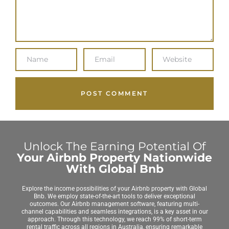
Unlock The Earning Potential Of
Your Airbnb Property Nationwide
With Global Bnb
Explore the income possibilities of your Airbnb property with Global
Bnb. We employ state-of-the-art tools to deliver exceptional
outcomes. Our Airbnb management software, featuring multi-
channel capabilities and seamless integrations, is a key asset in our
approach. Through this technology, we reach 99% of short-term
rental traffic across all regions in Australia, ensuring remarkable