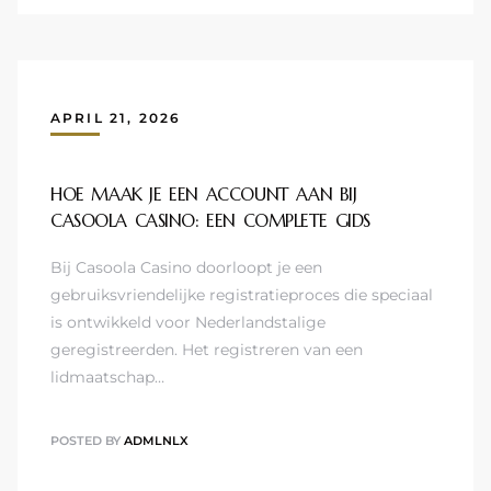
APRIL 21, 2026
HOE MAAK JE EEN ACCOUNT AAN BIJ
CASOOLA CASINO: EEN COMPLETE GIDS
Bij Casoola Casino doorloopt je een
gebruiksvriendelijke registratieproces die speciaal
is ontwikkeld voor Nederlandstalige
geregistreerden. Het registreren van een
lidmaatschap…
POSTED BY
ADMLNLX