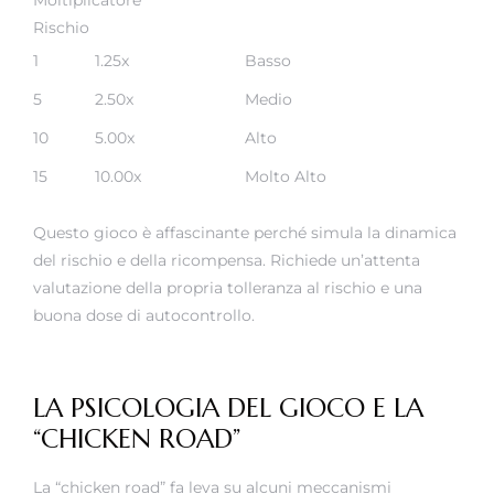
Rischio
1
1.25x
Basso
5
2.50x
Medio
10
5.00x
Alto
15
10.00x
Molto Alto
Questo gioco è affascinante perché simula la dinamica
del rischio e della ricompensa. Richiede un’attenta
valutazione della propria tolleranza al rischio e una
buona dose di autocontrollo.
LA PSICOLOGIA DEL GIOCO E LA
“CHICKEN ROAD”
La “chicken road” fa leva su alcuni meccanismi