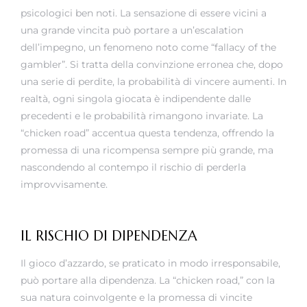
psicologici ben noti. La sensazione di essere vicini a
una grande vincita può portare a un’escalation
dell’impegno, un fenomeno noto come “fallacy of the
gambler”. Si tratta della convinzione erronea che, dopo
una serie di perdite, la probabilità di vincere aumenti. In
realtà, ogni singola giocata è indipendente dalle
precedenti e le probabilità rimangono invariate. La
“chicken road” accentua questa tendenza, offrendo la
promessa di una ricompensa sempre più grande, ma
nascondendo al contempo il rischio di perderla
improvvisamente.
IL RISCHIO DI DIPENDENZA
Il gioco d’azzardo, se praticato in modo irresponsabile,
può portare alla dipendenza. La “chicken road,” con la
sua natura coinvolgente e la promessa di vincite