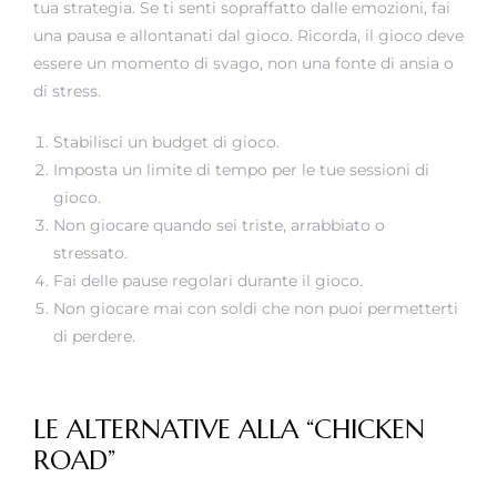
tua strategia. Se ti senti sopraffatto dalle emozioni, fai
una pausa e allontanati dal gioco. Ricorda, il gioco deve
essere un momento di svago, non una fonte di ansia o
di stress.
Stabilisci un budget di gioco.
Imposta un limite di tempo per le tue sessioni di
gioco.
Non giocare quando sei triste, arrabbiato o
stressato.
Fai delle pause regolari durante il gioco.
Non giocare mai con soldi che non puoi permetterti
di perdere.
LE ALTERNATIVE ALLA “CHICKEN
ROAD”