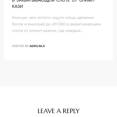
В ЗАХВАТЫВАЮЩЕМ СЛОТЕ ОТ ОЛИМП
КАЗИ
Больше, чем золото: ощути мощь древних
богов и выиграй до x10 000 в захватывающем
слоте от олимп казино, где каждый…
POSTED BY
ADMLNLX
LEAVE A REPLY